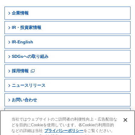
企業情報
IR・投資家情報
IR-English
Company Profile
SDGsへの取り組み
早稲アカ早わかり
よくあるご質問
IR News
採用情報
IRニュース
電子公告
Operating Results and Financial Information
ニュースリリース
IR資料室
免責事項
IR Library
お問い合わせ
Disclaimer
サイトマップ
当社ではウェブサイトのご訪問者の利便性向上・広告配信な
どを目的にCookieを使用しています。各Cookieの利用目的
などの詳細は当社
プライバシーポリシー
をご覧ください。