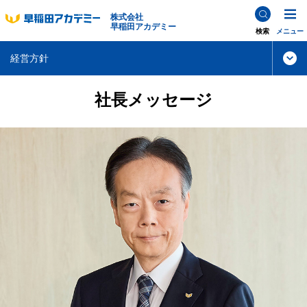
株式会社
早稲田アカデミー
検索
メニュー
経営方針
社長メッセージ
経営方針TOP
社長メッセージ
中期経営計画
コーポレート・ガバナンス
買収への対応方針について