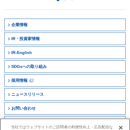
企業情報
IR・投資家情報
IR-English
Company Profile
SDGsへの取り組み
早稲アカ早わかり
よくあるご質問
IR News
採用情報
IRニュース
電子公告
Operating Results and Financial Information
ニュースリリース
IR資料室
免責事項
IR Library
お問い合わせ
Disclaimer
サイトマップ
当社ではウェブサイトのご訪問者の利便性向上・広告配信な