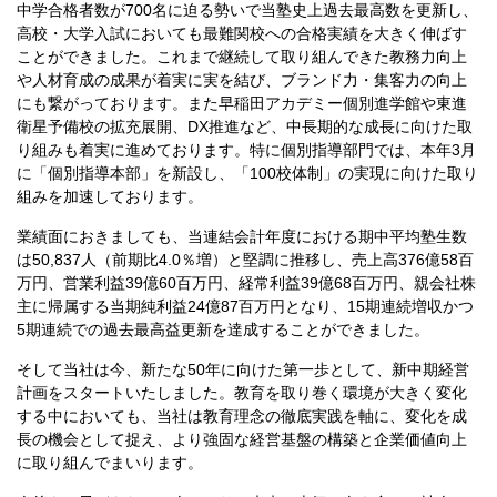
中学合格者数が700名に迫る勢いで当塾史上過去最高数を更新し、
高校・大学入試においても最難関校への合格実績を大きく伸ばす
ことができました。これまで継続して取り組んできた教務力向上
や人材育成の成果が着実に実を結び、ブランド力・集客力の向上
にも繋がっております。また早稲田アカデミー個別進学館や東進
衛星予備校の拡充展開、DX推進など、中長期的な成長に向けた取
り組みも着実に進めております。特に個別指導部門では、本年3月
に「個別指導本部」を新設し、「100校体制」の実現に向けた取り
組みを加速しております。
業績面におきましても、当連結会計年度における期中平均塾生数
は50,837人（前期比4.0％増）と堅調に推移し、売上高376億58百
万円、営業利益39億60百万円、経常利益39億68百万円、親会社株
主に帰属する当期純利益24億87百万円となり、15期連続増収かつ
5期連続での過去最高益更新を達成することができました。
そして当社は今、新たな50年に向けた第一歩として、新中期経営
計画をスタートいたしました。教育を取り巻く環境が大きく変化
する中においても、当社は教育理念の徹底実践を軸に、変化を成
長の機会として捉え、より強固な経営基盤の構築と企業価値向上
に取り組んでまいります。