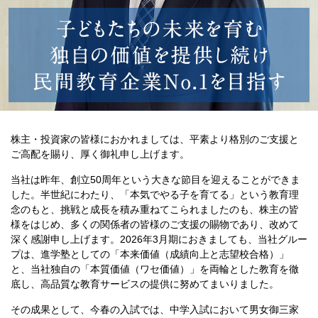
株主・投資家の皆様におかれましては、平素より格別のご支援と
ご高配を賜り、厚く御礼申し上げます。
当社は昨年、創立50周年という大きな節目を迎えることができま
した。半世紀にわたり、「本気でやる子を育てる」という教育理
念のもと、挑戦と成長を積み重ねてこられましたのも、株主の皆
様をはじめ、多くの関係者の皆様のご支援の賜物であり、改めて
深く感謝申し上げます。2026年3月期におきましても、当社グルー
プは、進学塾としての「本来価値（成績向上と志望校合格）」
と、当社独自の「本質価値（ワセ価値）」を両輪とした教育を徹
底し、高品質な教育サービスの提供に努めてまいりました。
その成果として、今春の入試では、中学入試において男女御三家