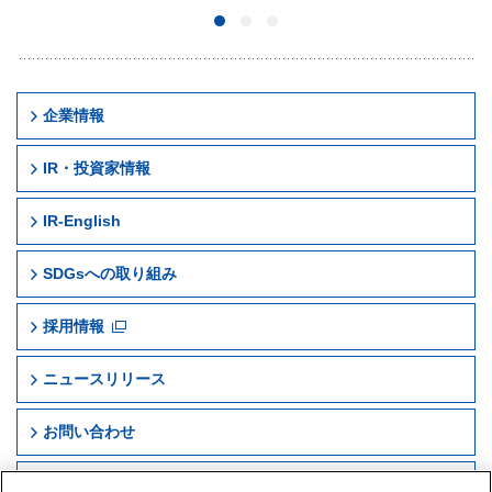
企業情報
IR・投資家情報
IR-English
Company Profile
SDGsへの取り組み
早稲アカ早わかり
よくあるご質問
IR News
採用情報
IRニュース
電子公告
Operating Results and Financial Information
ニュースリリース
IR資料室
免責事項
IR Library
お問い合わせ
Disclaimer
サイトマップ