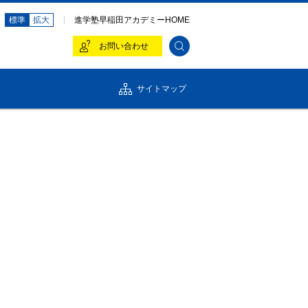
標準
拡大
進学塾早稲田アカデミーHOME
お問い合わせ
サイトマップ
組織体制
isclaimer
セージ
中期経営計画
の基本戦略
配当・株主優待