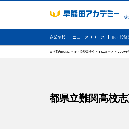
株
企業情報
ニュースリリース
IR・投
会社案内HOME
IR・投資家情報
IRニュース
2009年
企業情報TOP
ニュースリリースTOP
IR・投資家情報TOP
SDGsへの取り組みTOP
採用情報TOP
IR-English TOP
グループ理念
経営方針
新卒採用
業績・財務
社長ごあい
中途採用
Company Profile
IR News
IR資料室
IRカレンダ
都県立難関高校志
電子公告
免責事項