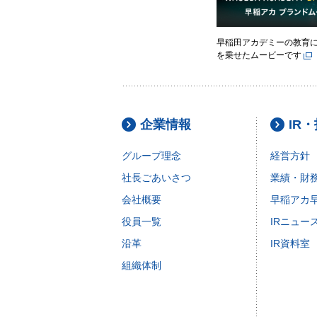
早稲田アカデミーの教育
を乗せたムービーです
企業情報
IR
グループ理念
経営方針
社長ごあいさつ
業績・財
会社概要
早稲アカ
役員一覧
IRニュー
沿革
IR資料室
組織体制