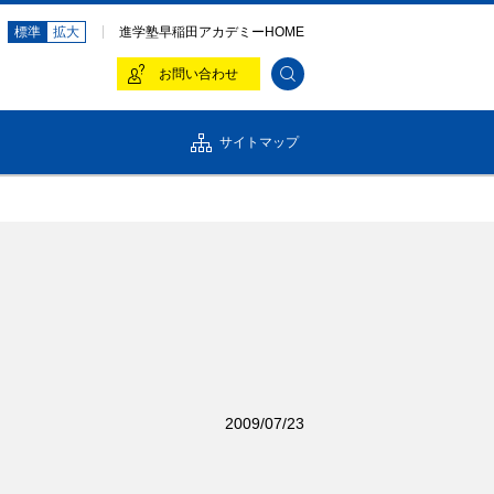
標準
拡大
進学塾早稲田アカデミーHOME
お問い合わせ
サイトマップ
組織体制
isclaimer
セージ
中期経営計画
2009/07/23
の基本戦略
配当・株主優待