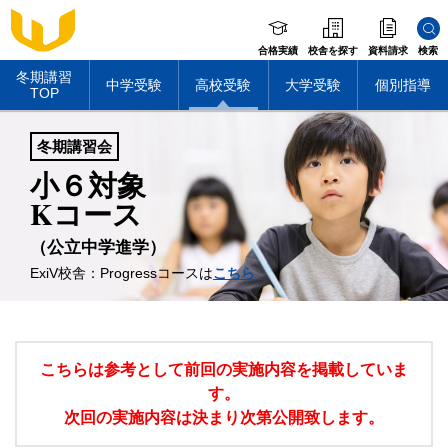
合格実績
校舎を探す
資料請求
検索
冬期講習
中学受験
高校受験
大学受験
個別指導
TOP
冬期講習会
小６対象
Kコース
（公立中学進学）
ExiV校舎：Progressコースは
こちら
こちらは参考として前回の実施内容を掲載していま
す。
次回の実施内容は決まり次第公開致します。