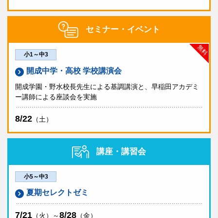
セミナー・イベント
無料
小1～中3
開成中学・高校 学校講演会
開成学園・野水校長先生による基調講演と、早稲田アカデミ
ー講師による座談会を実施
8/22
（土）
講座・講習会
小5～中3
夏期セレクトゼミ
7/21
8/28
（火）～
（金）