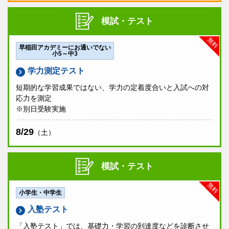
模試・テスト
無料
早稲田アカデミーにお通いでない
小5～中3
学力測定テスト
短期的な学習成果ではない、学力の定着度合いと入試への対
応力を測定
※別日受験実施
8/29
（土）
模試・テスト
無料
小学生・中学生
入塾テスト
「入塾テスト」では、基礎力・学習の到達度などを診断させ