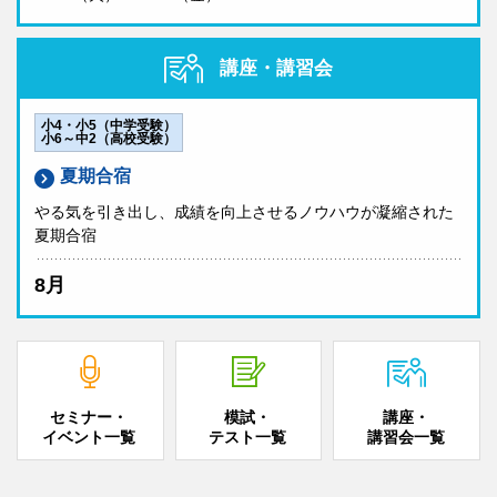
講座・講習会
小4・小5（中学受験）
小6～中2（高校受験）
夏期合宿
やる気を引き出し、成績を向上させるノウハウが凝縮された
夏期合宿
8月
セミナー・
模試・
講座・
イベント一覧
テスト一覧
講習会一覧