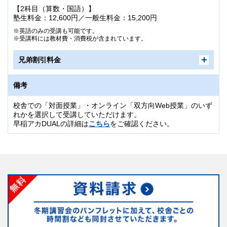
【2科目（算数・国語）】
塾生料金：12,600円／一般生料金：15,200円
英語のみの受講も可能です。
受講料には教材費・消費税が含まれています。
兄弟割引料金
ご兄弟でお申し込みの場合、お二人目からは「兄弟割引」が適
備考
用されます。
「5,000円割引」
割引額：上記正規料金から
校舎での「対面授業」・オンライン「双方向Web授業」のいず
れかを選択して受講していただけます。
受講ブランドまたはコース・受講科目・受講期間により、「兄弟割引」
早稲アカDUALの詳細は
こちら
をご確認ください。
が適用されない場合があります。
詳しくは各校舎事務受付までお問い合わせください。