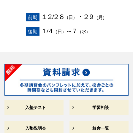
１２/２８
・２９
前期
（日）
（月）
１/４
～７
後期
（日）
（水）
入塾テスト
学習相談
入塾説明会
校舎一覧