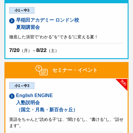
小1～中3
早稲田アカデミー ロンドン校
夏期講習会
徹底した演習で“わかる”を“できる”に変える夏！
7/20
8/22
（月）～
（土）
セミナー・イベント
無料
小1～中3
English ENGINE
入塾説明会
（国立・月島・新百合ヶ丘）
英語をちゃんと“読める子”は、“聞ける”し、“書ける”し、“話せ
ます”。