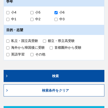
学年
小4
小5
小6
中1
中2
中3
目的・志望
私立・国立高受験
都立・県立高受験
海外から帰国後に受験
首都圏外から受験
英語学習
その他
検索
検索条件をクリア