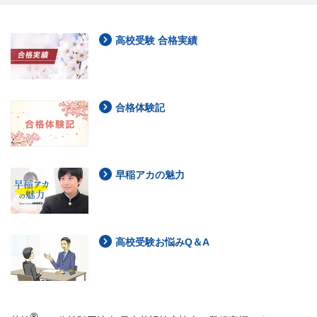
高校受験 合格実績
合格体験記
早稲アカの魅力
高校受験お悩みQ＆A
®