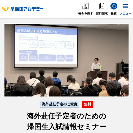
校舎を探す
資料請求
検索
メニュー
中学受験
高校受
中学受験
高校受験
大学受験
個別指導
海外·帰国·首都圏外
英語教室
海外赴任予定のご家庭
無料
海外赴任予定者のための
帰国生入試情報セミナー