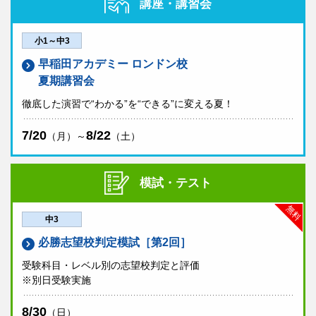
講座・講習会
小1～中3
早稲田アカデミー ロンドン校
夏期講習会
徹底した演習で“わかる”を“できる”に変える夏！
7/20
8/22
（月）～
（土）
模試・テスト
無料
中3
必勝志望校判定模試［第2回］
受験科目・レベル別の志望校判定と評価
※別日受験実施
8/30
（日）