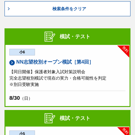
検索条件をクリア
模試・テスト
無料
小6
NN志望校別オープン模試［第4回］
【同日開催】保護者対象入試対策説明会
完全志望校別模試で現在の実力・合格可能性を判定
※別日受験実施
8/30
（日）
模試・テスト
無料
小5