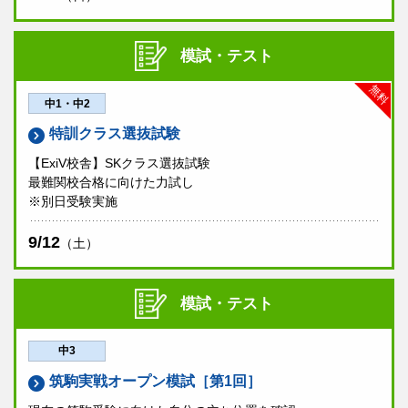
模試・テスト
無料
中1・中2
特訓クラス選抜試験
【ExiV校舎】SKクラス選抜試験
最難関校合格に向けた力試し
※別日受験実施
9/12
（土）
模試・テスト
中3
筑駒実戦オープン模試［第1回］