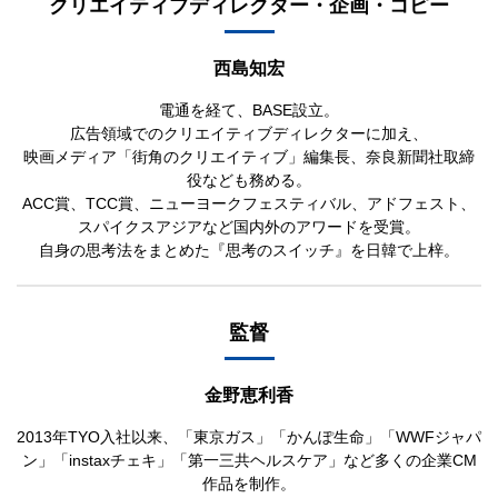
クリエイティブディレクター・企画・コピー
西島知宏
電通を経て、BASE設立。
広告領域でのクリエイティブディレクターに加え、
映画メディア「街角のクリエイティブ」編集長、奈良新聞社取締
役なども務める。
ACC賞、TCC賞、ニューヨークフェスティバル、アドフェスト、
スパイクスアジアなど国内外のアワードを受賞。
自身の思考法をまとめた『思考のスイッチ』を日韓で上梓。
監督
金野恵利香
2013年TYO入社以来、「東京ガス」「かんぽ生命」「WWFジャパ
ン」「instaxチェキ」「第一三共ヘルスケア」など多くの企業CM
作品を制作。