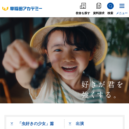
校舎を探す
資料請求
検索
メニュー
中学受験
高校受験
大学受験
個別指導
海外·帰国·首都圏外
英語教室
「虫好きの少女」篇
出演