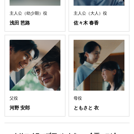
主人公（幼少期）役
主人公（大人）役
浅田 芭路
佐々木 春香
父役
母役
河野 安郎
ともさと 衣