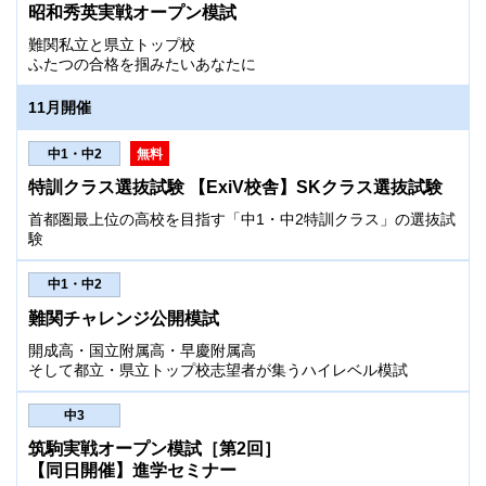
昭和秀英実戦オープン模試
難関私立と県立トップ校
ふたつの合格を掴みたいあなたに
11月開催
中1・中2
無料
特訓クラス選抜試験 【ExiV校舎】SKクラス選抜試験
首都圏最上位の高校を目指す「中1・中2特訓クラス」の選抜試
験
中1・中2
難関チャレンジ公開模試
開成高・国立附属高・早慶附属高
そして都立・県立トップ校志望者が集うハイレベル模試
中3
筑駒実戦オープン模試［第2回］
【同日開催】進学セミナー