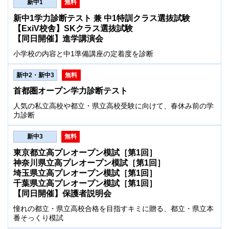
新中1
無料
新中1学力診断テスト 兼 中1特訓クラス選抜試験
【ExiV校舎】SKクラス選抜試験
【同日開催】進学講演会
小学校の内容と中1準備講座の定着度を診断
新中2・新中3
無料
首都圏オープン学力診断テスト
人気の私立高校や都立・県立高校受験に向けて、春休み前の学
力診断
新中3
無料
東京都立高プレオープン模試［第1回］
神奈川県立高プレオープン模試［第1回］
埼玉県立高プレオープン模試［第1回］
千葉県立高プレオープン模試［第1回］
【同日開催】保護者説明会
憧れの都立・県立高校合格を目指すキミに贈る、都立・県立本
番そっくり模試