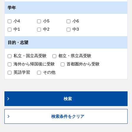
学年
小4
小5
小6
中1
中2
中3
目的・志望
私立・国立高受験
都立・県立高受験
海外から帰国後に受験
首都圏外から受験
英語学習
その他
検索
検索条件をクリア