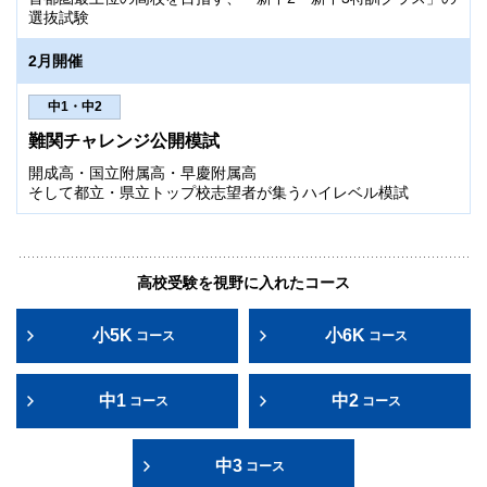
選抜試験
2月開催
中1・中2
難関チャレンジ公開模試
開成高・国立附属高・早慶附属高
そして都立・県立トップ校志望者が集うハイレベル模試
高校受験を視野に入れたコース
小5K
小6K
コース
コース
中1
中2
コース
コース
中3
コース