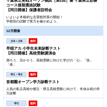
千葉県立実戦オープン模試［第2回］兼 千葉県立必勝
コース後期選抜試験
【同日開催】保護者説明会
いよいよ本格的な志望校対策の開始！
学校別の試験で実力を確かめよう。
12月開催
小4～小6
無料
早稲アカ 小学生未来診断テスト
【同日開催】高校受験講演会
測ろう、活かそう、高校受験に向けた学びの「心」「技」
「体」
中1・中2
無料
首都圏オープン学力診断テスト
人気の私立高校や都立・県立高校受験に向けて、冬休み前の学
力診断
中3
無料