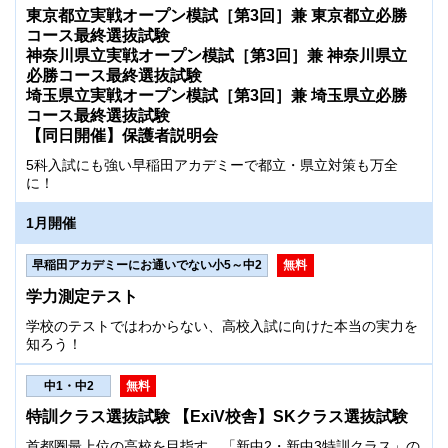
東京都立実戦オープン模試［第3回］兼 東京都立必勝
コース最終選抜試験
神奈川県立実戦オープン模試［第3回］兼 神奈川県立
必勝コース最終選抜試験
埼玉県立実戦オープン模試［第3回］兼 埼玉県立必勝
コース最終選抜試験
【同日開催】保護者説明会
5科入試にも強い早稲田アカデミーで都立・県立対策も万全
に！
1月開催
早稲田アカデミーにお通いでない小5～中2
無料
学力測定テスト
学校のテストではわからない、高校入試に向けた本当の実力を
知ろう！
中1・中2
無料
特訓クラス選抜試験 【ExiV校舎】SKクラス選抜試験
首都圏最上位の高校を目指す、「新中2・新中3特訓クラス」の