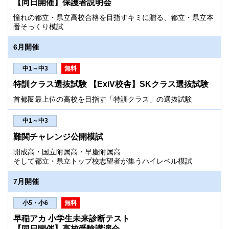
【同日開催】保護者説明会
憧れの都立・県立高校合格を目指すキミに贈る、都立・県立本
番そっくり模試
6月開催
中1～中3
無料
特訓クラス選抜試験 【ExiV校舎】SKクラス選抜試験
首都圏最上位の高校を目指す「特訓クラス」の選抜試験
中1～中3
難関チャレンジ公開模試
開成高・国立附属高・早慶附属高
そして都立・県立トップ校志望者が集うハイレベル模試
7月開催
小5・小6
無料
早稲アカ 小学生未来診断テスト
【同日開催】高校受験講演会