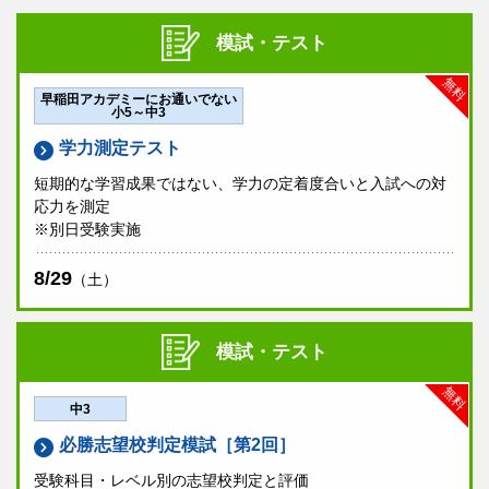
模試・テスト
無料
早稲田アカデミーにお通いでない
小5～中3
学力測定テスト
短期的な学習成果ではない、学力の定着度合いと入試への対
応力を測定
※別日受験実施
8/29
（土）
模試・テスト
無料
中3
必勝志望校判定模試［第2回］
受験科目・レベル別の志望校判定と評価