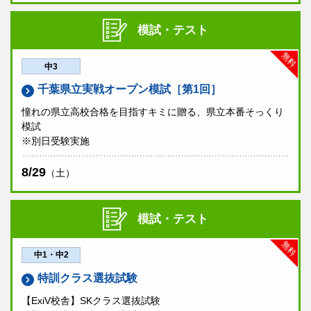
模試・テスト
無料
中3
千葉県立実戦オープン模試［第1回］
憧れの県立高校合格を目指すキミに贈る、県立本番そっくり
模試
※別日受験実施
8/29
（土）
模試・テスト
無料
中1・中2
特訓クラス選抜試験
【ExiV校舎】SKクラス選抜試験