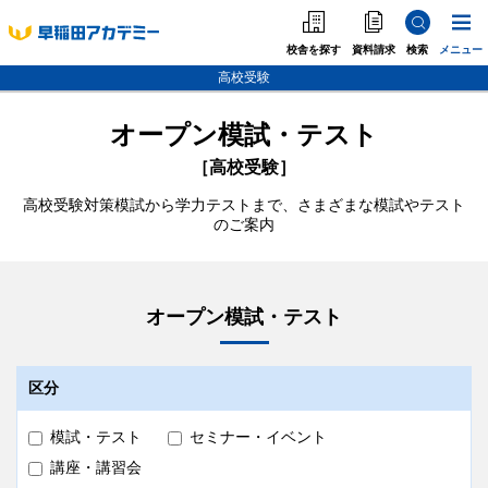
校舎を探す
資料請求
検索
メニュー
高校受験
オープン模試・テスト
中学受験
［高校受験］
高校受験
高校受験対策模試から学力テストまで、さまざまな模試やテスト
のご案内
大学受験
個別指導
海外·帰国·首都圏外
オープン模試・テスト
英語教室
区分
模試・テスト
セミナー・イベント
講座・講習会