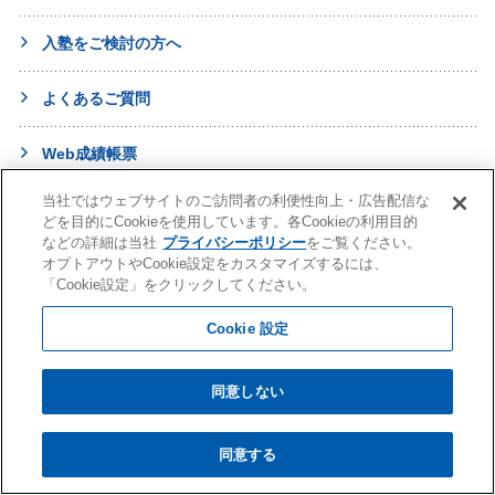
入塾をご検討の方へ
よくあるご質問
Web成績帳票
当社ではウェブサイトのご訪問者の利便性向上・広告配信な
ムービーギャラリー
どを目的にCookieを使用しています。各Cookieの利用目的
などの詳細は当社
プライバシーポリシー
をご覧ください。
オプトアウトやCookie設定をカスタマイズするには、
進学・受験
「Cookie設定」をクリックしてください。
Cookie 設定
英語教室
幼児教育
同意しない
【地域を選択】
早稲田アカデミー 個別進学館
English ENGINE
幼児教室サンキッズ
医学部予備校
同意する
野田クルゼ