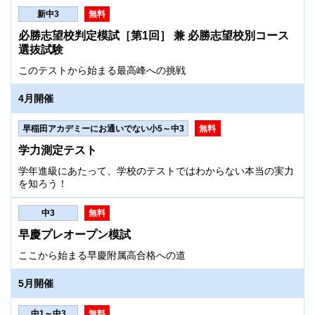
新中3
無料
必勝志望校判定模試［第1回］ 兼 必勝志望校別コース
選抜試験
このテストから始まる最高峰への挑戦
4月開催
早稲田アカデミーにお通いでない小5～中3
無料
学力測定テスト
学年進級にあたって、学校のテストではわからない本当の実力
を知ろう！
中3
無料
早慶プレオープン模試
ここから始まる早慶附属高合格への道
5月開催
中1～中3
無料