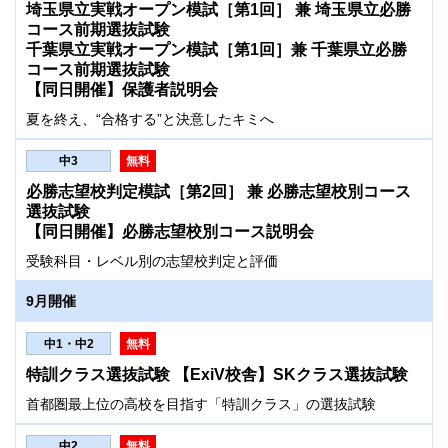
埼玉県立実戦オープン模試［第1回］ 兼 埼玉県立必勝
コース前期選抜試験
千葉県立実戦オープン模試［第1回］兼 千葉県立必勝
コース前期選抜試験
【同日開催】保護者説明会
夏を終え、“合格する”と決意したキミへ
中3
無料
必勝志望校判定模試［第2回］ 兼 必勝志望校別コース
選抜試験
【同日開催】必勝志望校別コース説明会
受験科目・レベル別の志望校判定と評価
9月開催
中1・中2
無料
特訓クラス選抜試験 【ExiV校舎】SKクラス選抜試験
首都圏最上位の高校を目指す「特訓クラス」の選抜試験
中2
無料