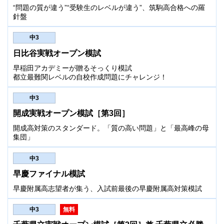
“問題の質が違う”“受験生のレベルが違う”、筑駒高合格への羅
針盤
中3
日比谷実戦オープン模試
早稲田アカデミーが贈るそっくり模試
都立最難関レベルの自校作成問題にチャレンジ！
中3
開成実戦オープン模試［第3回］
開成高対策のスタンダード。「質の高い問題」と「最高峰の母
集団」
中3
早慶ファイナル模試
早慶附属高志望者が集う、入試前最後の早慶附属高対策模試
中3
無料