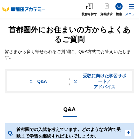
校舎を探す
資料請求
検索
メニュー
中学受験
高校受
首都圏外にお住まいの方からよくあ
中学受験
るご質問
高校受験
皆さまから多く寄せられるご質問に、Q&A方式でお答えいたしま
す。
大学受験
個別指導
受験に向けた学習サポ
Q&A
ート／
アドバイス
海外·帰国·首都圏外
英語教室
Q&A
首都圏での入試を考えています。どのような方法で受
験まで学習を継続すればよいでしょうか。