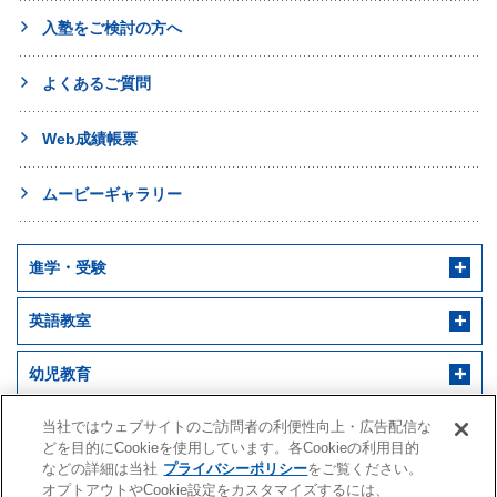
入塾をご検討の方へ
よくあるご質問
Web成績帳票
ムービーギャラリー
進学・受験
英語教室
幼児教育
早稲田アカデミー 個別進学館
English ENGINE
幼児教室サンキッズ
医学部予備校
当社ではウェブサイトのご訪問者の利便性向上・広告配信な
どを目的にCookieを使用しています。各Cookieの利用目的
などの詳細は当社
プライバシーポリシー
をご覧ください。
野田クルゼ
オプトアウトやCookie設定をカスタマイズするには、