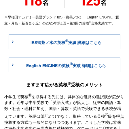
早稲田アカデミー英語ブランド IBS（御茶ノ水）・English ENGINE（国
®
立・月島・新百合ヶ丘）の2025年第1回～第3回の英検
合格実績です。
®
IBS御茶ノ水の英検
実績 詳細はこちら
®
English ENGINEの英検
実績 詳細はこちら
®
ますます広がる英検
受検のメリット
®
小学生で英検
を取得する先には、具体的な進路の選択肢が広がり
ます。近年は中学受験で「英語入試」が拡大し、従来の国語・算
数・社会・理科に加え、国語・算数・英語で受験できる学校が増
®
えています。英語は筆記だけでなく、取得している英検
級を得点
換算する方式も一般的になりつつあります。こうした学校は将来
の海外大学進学や留学支援に積極的で、グローバルに活躍する土