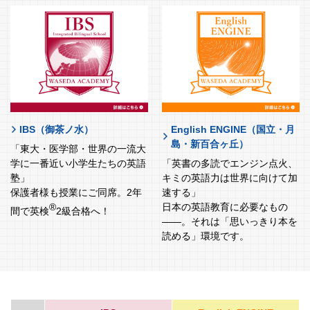
IBS（御茶ノ水）
English ENGINE（国立・月
島・新百合ヶ丘）
「東大・医学部・世界の一流大
学に一番近い小学生たちの英語
「英書の多読でエンジン点火、
塾」
キミの英語力は世界に向けて加
保護者様も授業にご同席。2年
速する」
®
日本の英語教育に必要なもの
間で英検
2級合格へ！
――。それは「思いっきり本を
読める」環境です。