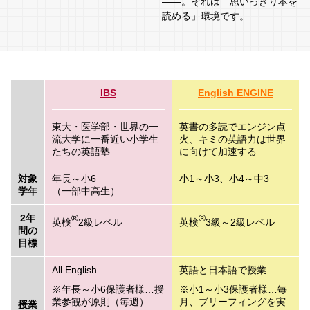
――。それは「思いっきり本を
読める」環境です。
IBS
English ENGINE
東大・医学部・世界の一
英書の多読でエンジン点
流大学に一番近い小学生
火、キミの英語力は世界
たちの英語塾
に向けて加速する
対象
年長～小6
小1～小3、小4～中3
学年
（一部中高生）
2年
®
®
英検
2級レベル
英検
3級～2級レベル
間の
目標
All English
英語と日本語で授業
年長～小6保護者様…授
小1～小3保護者様…毎
業参観が原則（毎週）
月、ブリーフィングを実
授業