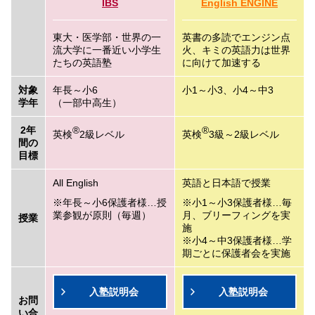
IBS
English ENGINE
東大・医学部・世界の一
英書の多読でエンジン点
流大学に一番近い小学生
火、キミの英語力は世界
たちの英語塾
に向けて加速する
対象
年長～小6
小1～小3、小4～中3
学年
（一部中高生）
2年
®
®
英検
2級レベル
英検
3級～2級レベル
間の
目標
All English
英語と日本語で授業
年長～小6保護者様…授
小1～小3保護者様…毎
業参観が原則（毎週）
月、ブリーフィングを実
授業
施
小4～中3保護者様…学
期ごとに保護者会を実施
入塾説明会
入塾説明会
お問
い合