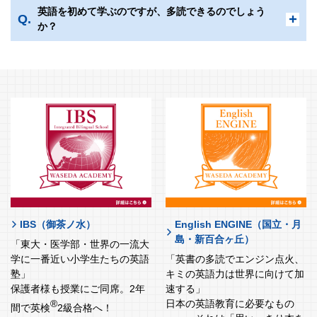
英語を初めて学ぶのですが、多読できるのでしょう
®
すでに英検
を取得済みの方や、海外での在住経験がある方
か？
は、既修者のクラスへの入塾をご案内することがございま
す。
IBS（御茶ノ水）
English ENGINE（国立・月
島・新百合ヶ丘）
「東大・医学部・世界の一流大
学に一番近い小学生たちの英語
「英書の多読でエンジン点火、
塾」
キミの英語力は世界に向けて加
保護者様も授業にご同席。2年
速する」
®
日本の英語教育に必要なもの
間で英検
2級合格へ！