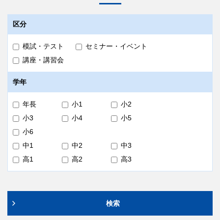
区分
模試・テスト
セミナー・イベント
講座・講習会
学年
年長
小1
小2
小3
小4
小5
小6
中1
中2
中3
高1
高2
高3
検索