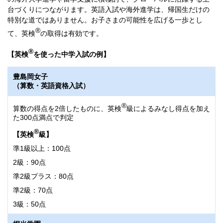
台づくりにつながります。英語入試や海外進学は、帰国生だけの
特別な道ではありません。お子さまの可能性を広げる一歩とし
®
て、英検
の取得は有効です。
®
【英検
を使った中学入試の例】
豊島岡女子
（算数・英語資格入試）
®
算数の得点を2倍したものに、英検
級によるみなし得点を加え
た300点満点で判定
®
【英検
級】
準1級以上：100点
2級：90点
準2級プラス：80点
準2級：70点
3級：50点