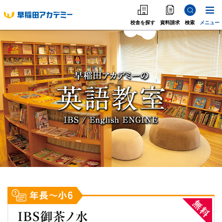
校舎を探す
資料請求
検索
メニュー
中学受験
高校受
中学受験
高校受験
大学受験
個別指導
海外·帰国·首都圏外
英語教室