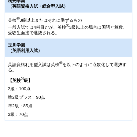
桐光学園
（英語資格入試・総合型入試）
®
英検
3級以上またはそれに準ずるもの
®
一般入試では4科目だが、英検
3級以上の場合は国語と算数、
受験生面接で選抜される。
玉川学園
（英語利用入試）
®
英語資格利用型入試は英検
を以下のように点数化して選抜す
る。
®
【英検
級】
2級：100点
準2級プラス：90点
準2級：85点
3級：70点