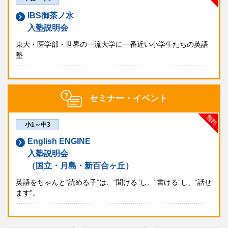
IBS御茶ノ水
入塾説明会
東大・医学部・世界の一流大学に一番近い小学生たちの英語
塾
セミナー・イベント
無料
小1～中3
English ENGINE
入塾説明会
（国立・月島・新百合ヶ丘）
英語をちゃんと“読める子”は、“聞ける”し、“書ける”し、“話せ
ます”。