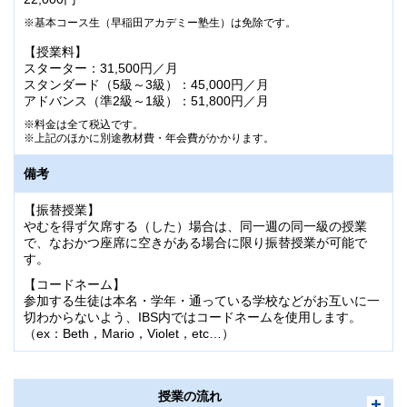
基本コース生（早稲田アカデミー塾生）は免除です。
【授業料】
スターター：31,500円／月
スタンダード（5級～3級）：45,000円／月
アドバンス（準2級～1級）：51,800円／月
料金は全て税込です。
上記のほかに別途教材費・年会費がかかります。
備考
【振替授業】
やむを得ず欠席する（した）場合は、同一週の同一級の授業
で、なおかつ座席に空きがある場合に限り振替授業が可能で
す。
【コードネーム】
参加する生徒は本名・学年・通っている学校などがお互いに一
切わからないよう、IBS内ではコードネームを使用します。
（ex：Beth，Mario，Violet，etc…）
授業の流れ