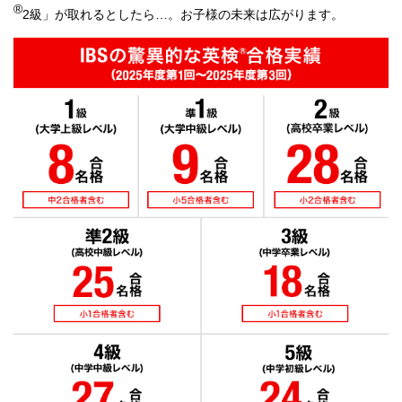
対象です。1級、Bridgeクラスは生徒様のみのご出席です。
®
2級」が取れるとしたら…。お子様の未来は広がります。
中学生以上の方は生徒様のみのご出席です。
状況によりタイムテーブルが変更になる場合がございます。
木曜日・日曜日 休校