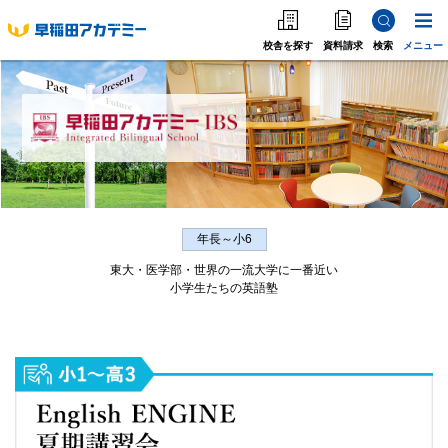
校舎を探す
資料請求
検索
メニュー
中学受験
高校受
中学受験
高校受験
大学受験
個別指導
年長～小6
東大・医学部・世界の一流大学に一番近い
小学生たちの英語塾
海外·帰国·首都圏外
英語教室