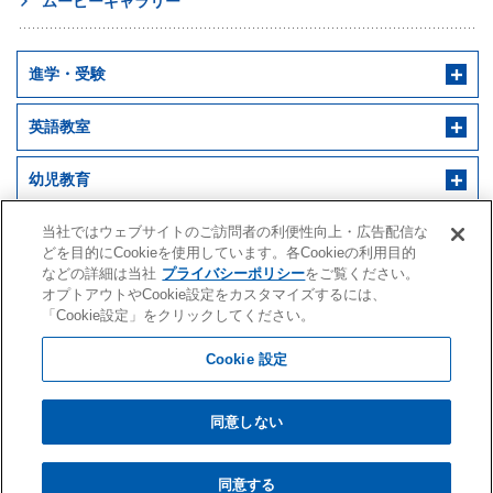
ムービーギャラリー
進学・受験
英語教室
幼児教育
早稲田アカデミー 個別進学館
English ENGINE
幼児教室サンキッズ
当社ではウェブサイトのご訪問者の利便性向上・広告配信な
医学部予備校
どを目的にCookieを使用しています。各Cookieの利用目的
などの詳細は当社
プライバシーポリシー
をご覧ください。
野田クルゼ
オプトアウトやCookie設定をカスタマイズするには、
「Cookie設定」をクリックしてください。
Cookie 設定
株式会社早稲田アカデミー
水戸アカデミー
同意しない
会社案内・IR情報
採用情報
閲覧環境
サイトマップ
クオード
プライバシーポリシー
個人情報の利用目的・取扱いに関する公表事項
同意する
Copyright © 2009 WASEDA ACADEMY CO., LTD. All Rights Reserved.