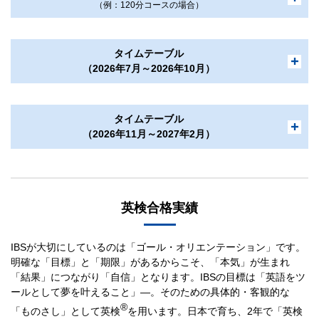
（例：120分コースの場合）
タイムテーブル
（2026年7月～2026年10月）
®
タイムテーブル
（2026年11月～2027年2月）
※1 多読タイムとは？
英検合格実績
多読ライブラリーにおいて、英語の本を読んだり借りる本を選ん
だりします。ライブラリーにはライブラリアンがいて、個々のお
子様の興味や語彙力などを勘案して図書選定のお手伝いをしま
準1級Bクラスは小学生、準1級Bridgeクラスは小学5年生以上の方が受講
す。
IBSが大切にしているのは「ゴール・オリエンテーション」です。
対象です。1級、Bridgeクラスは生徒様のみのご出席です。
明確な「目標」と「期限」があるからこそ、「本気」が生まれ
中学生以上の方は生徒様のみのご出席です。
※2 ブリーフィングタイムとは？
「結果」につながり「自信」となります。IBSの目標は「英語をツ
状況によりタイムテーブルが変更になる場合がございます。
当日の授業内容のポイントを伝え、次回授業までにやっておくべ
ールとして夢を叶えること」―。そのための具体的・客観的な
木曜日・日曜日 休校
きことを保護者の皆様に直接伝える時間です。なお、ブリーフィ
®
準1級Bクラスは小学生、準1級Bridgeクラスは小学5年生以上の方が受講
「ものさし」として英検
を用います。日本で育ち、2年で「英検
ングタイム中は日本語で保護者様へ説明を行います。