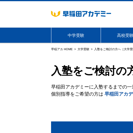
中学受験
高校受
早稲アカ HOME
大学受験
入塾をご検討の方へ［大学受
海外生・帰国生向けサービス
入塾をご検討の
学年・コース
必勝志望校別コース
早稲田アカデミーに入塾するまでの一
個別指導をご希望の方は
早稲田アカデ