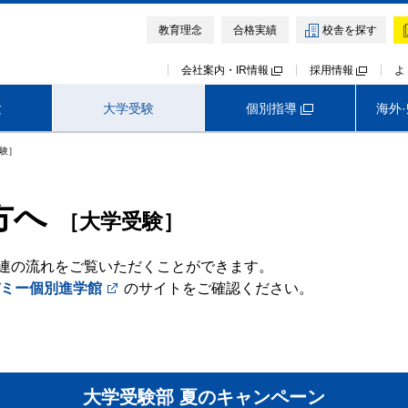
教育理念
合格実績
校舎を探す
会社案内・IR情報
採用情報
よ
個別指導
験
大学受験
海外
験］
大学受験TOP
首都圏外生向けサービス
早稲田アカデミー オンライン校
方へ
模試・テスト
イベント・説明会
講座・講習会
［大学受験］
早稲田アカデミー・東進衛星予備校
医学部予備校 野田クルゼ
連の流れをご覧いただくことができます。
ミー個別進学館
のサイトをご確認ください。
大学受験部 夏のキャンペーン