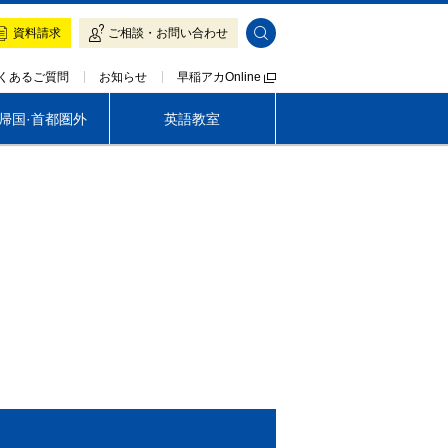
資料請求
ご相談・お問い合わせ
早稲アカOnline
くあるご質問
お知らせ
·帰国·首都圏外
英語教室
帰国生専門 LOGOS AKADEMEIA
早稲アカの魅力
入塾をご検討の方へ