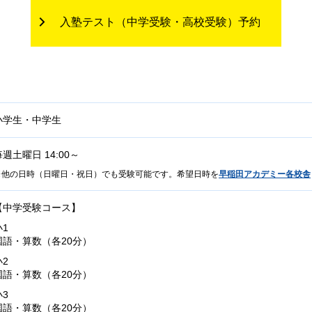
入塾テスト（中学受験・高校受験）予約
小学生・中学生
毎週土曜日 14:00～
他の日時（日曜日・祝日）でも受験可能です。希望日時を
早稲田アカデミー各校舎
【中学受験コース】
小1
国語・算数（各20分）
小2
国語・算数（各20分）
小3
国語・算数（各20分）