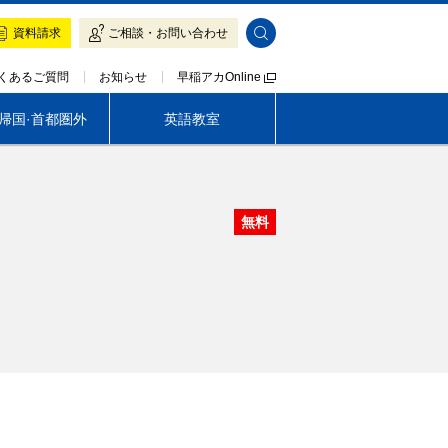
資料請求
ご相談・お問い合わせ
早稲アカOnline
くあるご質問
お知らせ
·帰国·首都圏外
英語教室
帰国生専門 LOGOS AKADEMEIA
無料
茨城
早稲アカの魅力
早稲アカの魅力
入塾をご検討の方へ
入塾をご検討の方へ