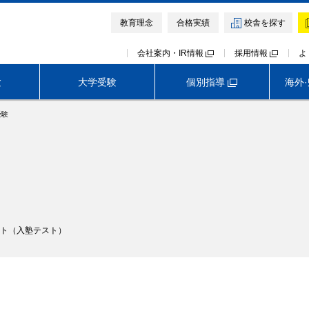
教育理念
合格実績
校舎を探す
会社案内・IR情報
採用情報
よ
個別指導
験
大学受験
海外
受験
中学受験TOP
高校受験TOP
大学受験TOP
首都圏外生向けサービス
早稲田アカデミー オンライン校
神奈川
埼玉
千葉
模試・テスト
模試・テスト
イベント・説明会
イベント・説明会
講座・講習会
講座・講習会
難関中高受験専門塾 ExiV
早稲田アカデミー・東進衛星予備校
医学部予備校 野田クルゼ
難関中高受験専門塾 ExiV
ト（入塾テスト）