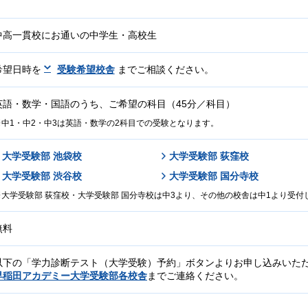
中高一貫校にお通いの中学生・高校生
希望日時を
受験希望校舎
までご相談ください。
英語・数学・国語のうち、ご希望の科目（45分／科目）
中1・中2・中3は英語・数学の2科目での受験となります。
大学受験部 池袋校
大学受験部 荻窪校
大学受験部 渋谷校
大学受験部 国分寺校
大学受験部 荻窪校・大学受験部 国分寺校は中3より、その他の校舎は中1より受付
無料
以下の「学力診断テスト（大学受験）予約」ボタンよりお申し込みいた
早稲田アカデミー大学受験部各校舎
までご連絡ください。