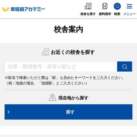
校舎を探す
資料請求
検索
メニュー
校舎案内
中学受験
高校受験
お近くの校舎を探す
大学受験
個別指導
※駅名で検索いただく際は「駅」も含めたキーワードをご入力ください。
（例：池袋の場合、「池袋駅」とご入力ください）
海外·帰国·首都圏外
現在地から探す
英語教室
探す