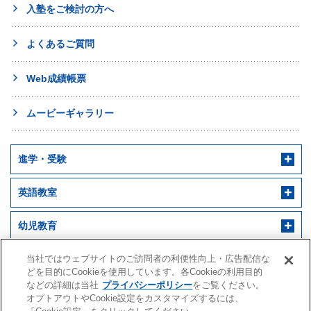
入塾をご検討の方へ
よくあるご質問
Web成績帳票
ムービーギャラリー
進学・受験
英語教室
幼児教育
早稲田アカデミー 個別進学館
English ENGINE
幼児教室サンキッズ
医学部予備校
当社ではウェブサイトのご訪問者の利便性向上・広告配信な
どを目的にCookieを使用しています。各Cookieの利用目的
などの詳細は当社
プライバシーポリシー
をご覧ください。
野田クルゼ
オプトアウトやCookie設定をカスタマイズするには、