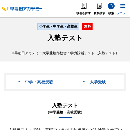
校舎を探す
資料請求
検索
メニュー
小学生・中学生・高校生
無料
中学受験
入塾テスト
高校受験
早稲田アカデミー大学受験部校舎：学力診断テスト（入塾テスト）
大学受験
個別指導
中学・高校受験
大学受験
海外·帰国·首都圏外
英語教室
入塾テスト
（中学受験・高校受験）
「入塾テスト」では、基礎力・学習の到達度などを診断させてい