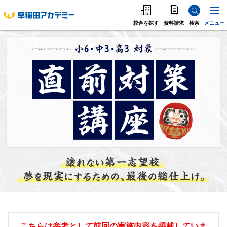
校舎を探す
資料請求
検索
メニュー
中学受験
高校受験
大学受験
個別指導
海外·帰国·首都圏外
英語教室
こちらは参考として前回の実施内容を掲載していま