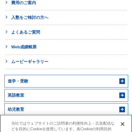
費用のご案内
入塾をご検討の方へ
よくあるご質問
Web成績帳票
ムービーギャラリー
進学・受験
英語教室
幼児教育
早稲田アカデミー 個別進学館
English ENGINE
幼児教室サンキッズ
医学部予備校
当社ではウェブサイトのご訪問者の利便性向上・広告配信な
どを目的にCookieを使用しています。各Cookieの利用目的