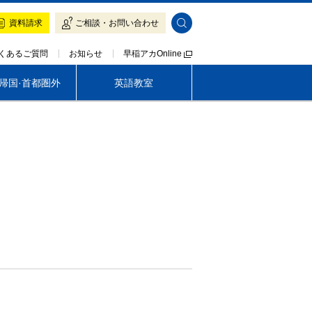
資料請求
ご相談・お問い合わせ
早稲アカOnline
くあるご質問
お知らせ
·帰国·首都圏外
英語教室
帰国生専門 LOGOS AKADEMEIA
茨城