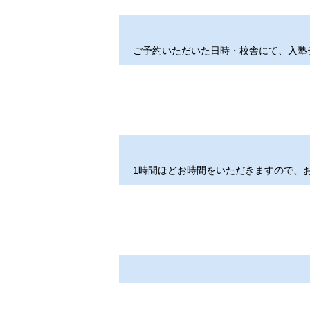
実施日
入学案内に加えて、料金表や
費用：
同封させていただきます。
ご予約いただいた日時・校舎にて、入塾
代替えテストについて
テスト結果から学力に合ったクラスをご
資料請求は
他の模試やオープンテストの結果に
体験授業［無料］
ご希望の方は、入塾のお手続きの前
1時間ほどお時間をいただきますので、