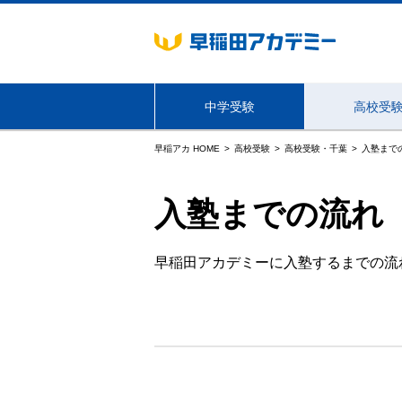
中学受験
高校受
早稲アカ HOME
高校受験
高校受験・千葉
入塾まで
海外生・帰国生向けサービス
入塾までの流れ
東京
早稲田アカデミーに入塾するまでの流