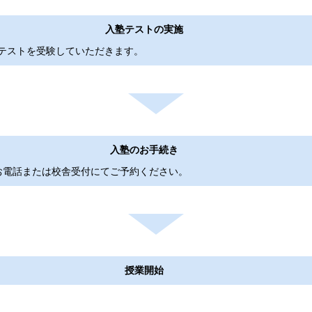
時：
希望日時を受験希望校舎までご相談ください。
校舎ごとの時間割なども
ご予約後、希望校舎よ
無料
確定させていただきま
入塾テストの実施
電話またはZoomを用いた
テストを受験していただきます。
紹介します。また、ご希望により個別カウンセリングを実施致します。
こちら
学習
より、入塾テストが免除される場合があります。詳しくは
お問い合わせ
に無料で授業を体験することができます。
入塾のお手続き
早稲田アカデミー校舎
お電話または校舎受付にてご予約ください。
希望校舎
授業開始