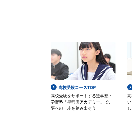
高校受験コースTOP
高校受験をサポートする進学塾・
高
学習塾「早稲田アカデミー」で、
い
夢への一歩を踏み出そう
し