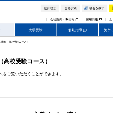
教育理念
合格実績
校舎を探す
会社案内・IR情報
採用情報
よ
個別指導
験
大学受験
海外
の流れ（高校受験コース）
高校受験TOP
首都圏外生向けサービス
早稲田アカデミー オンライン校
神奈川
埼玉
千葉
（高校受験コース）
難関中高受験専門塾 ExiV
れをご覧いただくことができます。