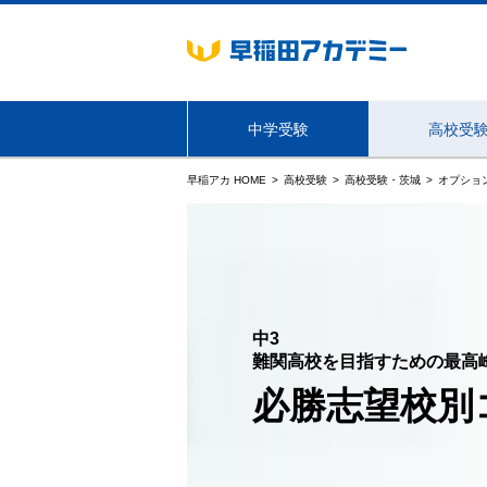
中学受験
高校受
早稲アカ HOME
高校受験
高校受験・茨城
オプショ
海外生・帰国生向けサービス
東京
中3
難関高校を目指すための最高
必勝志望校別