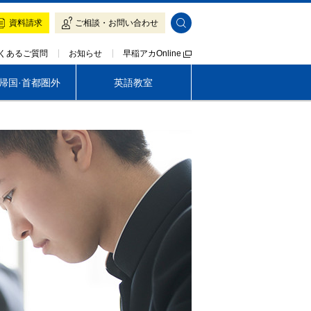
資料請求
ご相談・お問い合わせ
早稲アカOnline
くあるご質問
お知らせ
·帰国·首都圏外
英語教室
帰国生専門 LOGOS AKADEMEIA
茨城