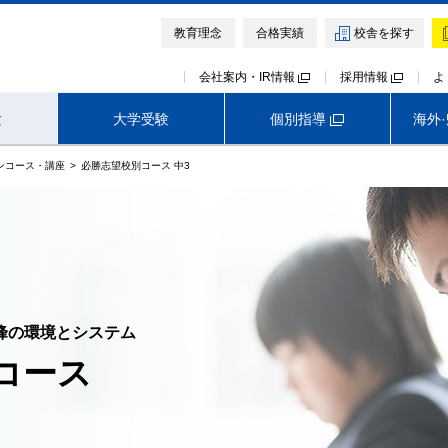
教育理念
合格実績
校舎を探す
会社案内・IR情報
採用情報
よ
個別指導
験
大学受験
海外
ンコース・講座
必勝志望校別コース 中3
高校受験TOP
首都圏外生向けサービス
早稲田アカデミー オンライン校
神奈川
埼玉
千葉
難関中高受験専門塾 ExiV
峰の環境とシステム
コース