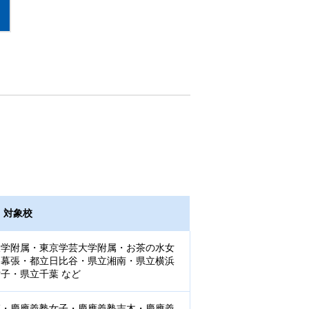
対象校
大学附属・東京学芸大学附属・お茶の水女
谷幕張・都立日比谷・県立湘南・県立横浜
子・県立千葉 など
庄・慶應義塾女子・慶應義塾志木・慶應義