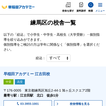
校舎を探す
資料請求
検索
メニュー
練馬区の校舎一覧
中学受験
高校受験
以下の「絞込」で小学生・中学生・高校生（大学受験）・個別指
導を絞り込みができます。
大学受験
個別指導をご検討の方は学年に関係なく「個別指導」を選択くだ
さい。
個別指導
絞込：
海外·帰国·首都圏外
早稲田アカデミー 江古田校
英語教室
中受
高受
〒176-0005 東京都練馬区旭丘2-44-1 旭ヶ丘スクエア2階
最寄り駅：江古田駅 北口 徒歩1分
校舎情報
を見る
03-3955-1001