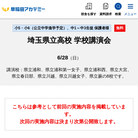
校舎を探す
資料請求
検索
メニュー
小5・小6（公立中学進学予定）、中1～中3生徒 保護者様
無料
中学受験
埼玉県立高校 学校講演会
高校受験
大学受験
6/28
（日）
個別指導
講演校：県立浦和、県立浦和第一女子、県立浦和西、県立大宮、
県立春日部、県立川越、県立川越女子、県立蕨の8校です。
海外·帰国·首都圏外
英語教室
こちらは参考として前回の実施内容を掲載していま
す。
次回の実施内容は決まり次第公開致します。