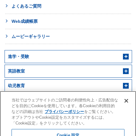
よくあるご質問
Web成績帳票
ムービーギャラリー
進学・受験
英語教室
幼児教育
早稲田アカデミー 個別進学館
English ENGINE
幼児教室サンキッズ
医学部予備校
当社ではウェブサイトのご訪問者の利便性向上・広告配信な
どを目的にCookieを使用しています。各Cookieの利用目的
などの詳細は当社
プライバシーポリシー
をご覧ください。
野田クルゼ
オプトアウトやCookie設定をカスタマイズするには、
「Cookie設定」をクリックしてください。
Cookie 設定