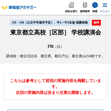
校舎を探す
資料請求
検索
メニュー
小5・小6（公立中学進学予定）、中1～中3生徒 保護者様
無料
中学受験
東京都立高校［区部］ 学校講演会
高校受験
大学受験
7/5
（日）
個別指導
講演校：都立日比谷、都立西、都立戸山、都立青山の4校です。
海外·帰国·首都圏外
こちらは参考として前回の実施内容を掲載していま
英語教室
す。
次回の実施内容は決まり次第公開致します。