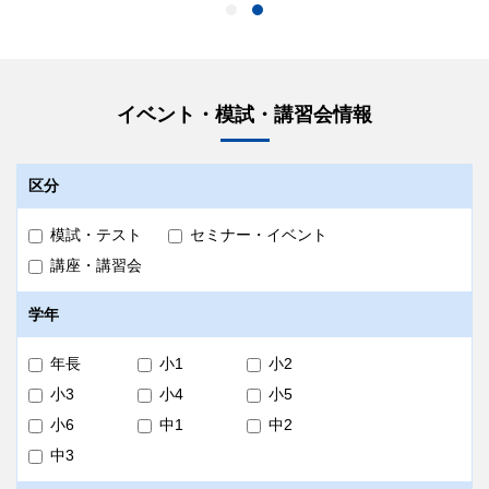
学校紹介動画（限定公
開）
帰国生入試
中学
洗足学園中学校・高等学校
学校説明会
実施しません
帰国生入試
中学
イベント・模試・講習会情報
個別相談会
実施
学校説明会
13:00～13:25
関東国際高等学校
桐光学園 中学校・高等学校
区分
個別相談会
実施
帰国生入試
高校
早稲田大学 本庄高等学院
帰国生入試
中学・高校
模試・テスト
セミナー・イベント
学校説明会
実施しません
講座・講習会
学校説明会
実施しません
帰国生入試
高校
攻玉社中学校・高等学校
個別相談会
実施
個別相談会
実施
学校説明会
11:10～11:35
学年
帰国生入試
中学
個別相談会
実施
年長
小1
小2
学校説明会
紹介動画
11:40～12:05
プロモーション
大学受験
小3
小4
小5
聖光学院中学校高等学校
個別相談会
実施
紹介動画
小6
中1
中2
海外留学
部活動
帰国生入試
中学
中3
紹介動画