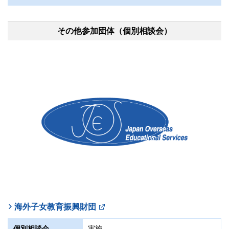
学校説明会
実施しません
個別相談会
実施しません
紹介動画
帰国生入試
中学
渋谷教育学園幕張中学校・高等学校
海城中学高等学校
開智所沢中等教育学校
個別相談会
実施
当日は資料のみ配布させていただきます。
その他参加団体（個別相談会）
学校説明会
実施しません
帰国生入試
中学・高校
帰国生入試
中学
帰国生入試
中学
鎌倉学園 中学校・高等学校
個別相談会
実施
紹介動画
紹介動画
学校説明会
11:50～12:15
学校説明会
11:00～11:25
学校説明会
実施しません
帰国生入試
中学・高校
静岡聖光学院中学校・高等学校
茗溪学園中学校高等学校
個別相談会
実施
個別相談会
実施
個別相談会
実施
紹介動画
学校説明会
実施しません
帰国生入試
中学・高校
帰国生入試
中学・高校
個別相談会
実施
紹介動画
学校説明会
実施しません
学校説明会
実施しません
個別相談会
実施
紹介動画
個別相談会
実施
江戸川女子中学校・高等学校
帰国生入試
中学・高校
紹介動画
カリタス女子中学高等学校
IB授業紹介（2020）
学校説明会
実施しません
帰国生入試
中学
個別相談会
実施
海外子女教育振興財団
学校説明会
実施しません
個別相談会
実施
個別相談会
実施