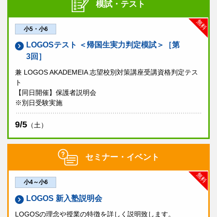
模試・テスト
学校説明会
13:50～14:15
森村学園中等部・高等部
東京都市大学 付属中学校・高等学校
無料
小5・小6
個別相談会
実施
帰国生入試
中学・高校
帰国生入試
中学
LOGOSテスト ＜帰国生実力判定模試＞［第
学校説明会
実施しません
3回］
紹介動画
学校説明会
14:30～14:55
個別相談会
実施
兼 LOGOS AKADEMEIA 志望校別対策講座受講資格判定テス
個別相談会
実施
ト
【同日開催】保護者説明会
佼成学園女子中学高等学校
※別日受験実施
紹介動画
帰国生入試
中学・高校
9/5
（土）
学校説明会
実施しません
個別相談会
実施
セミナー・イベント
無料
＜イマージョン授業風
小4～小6
景＞
LOGOS 新入塾説明会
LOGOSの理念や授業の特徴を詳しく説明致します。