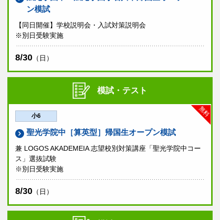
帰国生入試
中学
ン模試
帰国生入試
中学
学校説明会
紹介動画
実施しません
【同日開催】学校説明会・入試対策説明会
学校説明会
実施しません
※別日受験実施
個別相談会
実施
個別相談会
実施しません
8/30
（日）
紹介動画
当日は資料のみ配布させていただきます。
神田女学園中学校高等学校
模試・テスト
帰国生入試
中学・高校
無料
小6
学校説明会
実施しません
聖光学院中［算英型］帰国生オープン模試
個別相談会
実施
兼 LOGOS AKADEMEIA 志望校別対策講座「聖光学院中コー
ス」選抜試験
※別日受験実施
8/30
（日）
国際基督教大学高等学校
帰国生入試
高校