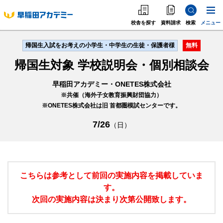
校舎を探す
資料請求
検索
メニュー
中学受験
高校受
帰国生入試をお考えの小学生・中学生の生徒・保護者様
無料
中学受験
帰国生対象 学校説明会・個別相談会
高校受験
早稲田アカデミー・ONETES株式会社
大学受験
※共催（海外子女教育振興財団協力）
※ONETES株式会社は旧 首都圏模試センターです。
個別指導
7/26
（日）
海外·帰国·首都圏外
英語教室
こちらは参考として前回の実施内容を掲載していま
す。
次回の実施内容は決まり次第公開致します。