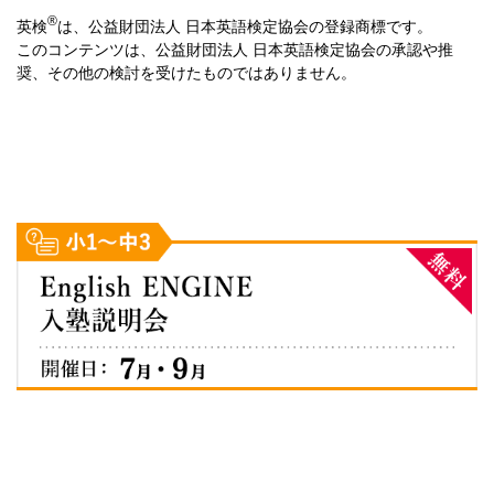
帰国生入試
中学
®
英検
は、公益財団法人 日本英語検定協会の登録商標です。
紹介動画①
紹介動画②
学校説明会
実施しません
このコンテンツは、公益財団法人 日本英語検定協会の承認や推
奨、その他の検討を受けたものではありません。
かえつ有明中・高等学校
個別相談会
実施
紹介動画③
帰国生入試
中学・高校
西武学園文理中学・高等学校
慶應義塾湘南藤沢中等部・高等部
紹介動画
学校説明会
実施しません
帰国生入試
中学・高校
帰国生入試
中学・高校
京華中学・高等学校
個別相談会
実施
学校説明会
実施しません
学校説明会
15:50～16:15
帰国生入試
中学・高校
当日配付する整理券が必要です。
個別相談会
実施
学校説明会
紹介動画
実施しません
個別相談会
実施
逗子開成中学校・高等学校
個別相談会
実施
紹介動画
帰国生入試
中学
紹介動画
学校説明会
実施しません
個別相談会
実施
大妻中学高等学校