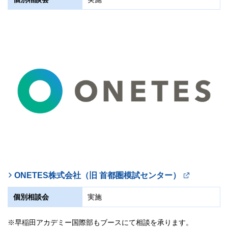
開智日本橋学園中学・高等学校
東邦大学付属東邦中学校・高等学校
帰国生入試
中学
栄東中学・高等学校
紹介動画
関東学院六浦中学校・高等学校
帰国生入試
中学
学校説明会
実施しません
帰国生入試
中学・高校
帰国生入試
中学・高校
学習院中・高等科
学校説明会
実施しません
個別相談会
実施
学校説明会
実施しません
学校説明会
実施しません
帰国生入試
中学
個別相談会
サレジオ学院中学校高等学校
実施
個別相談会
実施
個別相談会
実施
紹介動画
学校説明会
実施しません
帰国生入試
中学
紹介動画
個別相談会
実施
紹介動画
紹介動画
学校説明会
実施しません
個別相談会
実施
鷗友学園女子中学高等学校
紹介動画
帰国生入試
中学
紹介動画①
紹介動画②
ONETES株式会社（旧 首都圏模試センター）
学校説明会
実施しません
個別相談会
実施
紹介動画③
個別相談会
実施しません
湘南白百合学園中学・高等学校
早稲田アカデミー国際部もブースにて相談を承ります。
当日は資料のみ配布させていただきます。