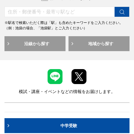
帰国生入試
中学
学校説明会
13:40～14:05
※駅名で検索いただく際は「駅」も含めたキーワードをご入力ください。
（例：池袋の場合、「池袋駅」とご入力ください）
個別相談会
実施
沿線から探す
地域から探す
模試・講座・イベントなどの情報をお届けします。
芝浦工業大学 附属中学高等学校
帰国生入試
中学・高校
学校説明会
実施しません
中学受験
個別相談会
実施
昭和女子大学附属 昭和中学校・高等学校