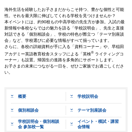
海外生活を経験したお子さまだからこそ持つ、豊かな個性と可能
性。それを最大限に伸ばしてくれる学校を見つけませんか？
本イベントには、約90校もの中高学校の先生方が参加。入試の最
新情報や各校ならではの魅力を語る「学校説明会」、先生と直接
対話できる「個別相談会」、学校の特色が際立つ「テーマ別座談
会」など、学校選びに必要な情報がすべて揃っています。
さらに、各校の詳細資料が手に入る「資料コーナー」や、早稲田
®
アカデミー英語教育校舎スタッフによる「英検
ライティングコ
ーナー」も設置。帰国生の進路を多角的にサポートします。
お子さまの未来につながる一日を、ぜひご家族でお過ごしくださ
い。
概要
学校説明会
個別相談会
テーマ別座談会
学校説明会・個別相談
イベント・模試・講習
会 参加校一覧
会情報