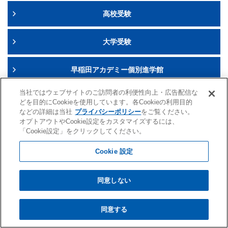
高校受験
帰国生入試
中学
紹介動画
学校説明会
実施しません
大学受験
個別相談会
実施
早稲田アカデミー個別進学館
紹介動画
当社ではウェブサイトのご訪問者の利便性向上・広告配信な
早稲田アカデミー・東進衛星予備校
どを目的にCookieを使用しています。各Cookieの利用目的
などの詳細は当社
プライバシーポリシー
をご覧ください。
オプトアウトやCookie設定をカスタマイズするには、
英語教室
「Cookie設定」をクリックしてください。
Cookie 設定
海外・帰国生
同意しない
首都圏外生
芝国際中学校・高等学校
同意する
早稲田アカデミーの教育理念
帰国生入試
中学・高校