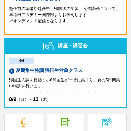
紹介動画
赴任前の準備や赴任中・帰国後の学習、入試情報について、
早稲田アカデミー国際部よりお伝えします
※オンデマンド配信となります。
サレジアン国際学園中学校高等学校
帰国生入試
中学・高校
講座・講習会
学校説明会
実施しません
小6
個別相談会
実施
夏期集中特訓 帰国生対象クラス
帰国生入試を目指す小6帰国生が一堂に集まり、夏の5日間集
紹介動画
中特訓を行います。
8/9
13
（日）～
（木）
品川女子学院 中等部
帰国生入試
中学
学校説明会
実施しません