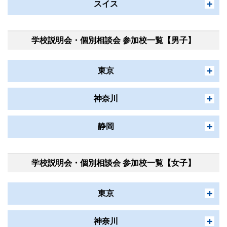
スイス
市川中学校・高等学校
個別相談会
実施
紹介動画
学校説明会
実施しません
帰国生入試
中学・高校
土浦日本大学高等学校
個別相談会
実施
学校説明会・個別相談会 参加校一覧【男子】
歴史紹介動画
学校説明会
実施しません
帰国生入試
高校
国際高等専門学校
個別相談会
実施
紹介動画
東京
学校説明会
実施しません
帰国生入試
高校
西大和学園中学校・高等学校
個別相談会
実施
神奈川
学校説明会
実施しません
帰国生入試
中学・高校
立教英国学院
個別相談会
実施
紹介動画
静岡
学校説明会
実施しません
帰国生入試
小学・中学・高校
早稲田大学系属 早稲田渋谷シンガポール校
個別相談会
実施
紹介動画
学校説明会
実施しません
学校説明会・個別相談会 参加校一覧【女子】
帰国生入試
高校
スイス公文学園高等部
個別相談会
実施
学校説明会
実施しません
郁文館中学校・高等学校・グローバル高等学校
東京
帰国生入試
高校
個別相談会
実施
紹介動画
帰国生入試
中学・高校
学校説明会
実施しません
神奈川大学附属中・高等学校
神奈川