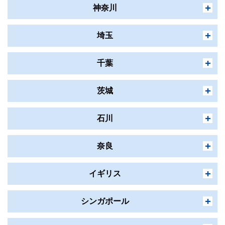
神奈川
埼玉
千葉
茨城
石川
奈良
青山学院高等部
帰国生入試
高校
イギリス
青山学院横浜英和中学高等学校
学校説明会
10:30～10:55
帰国生入試
中学
シンガポール
開智中学・高等学校
個別相談会
実施しません
学校説明会
実施しません
帰国生入試
中学