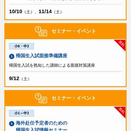
駒込中学校・高等学校
10/10
11/14
（土）、
（土）
山手学院中学校・高等学校
帰国生入試
中学・高校
帰国生入試
中学・高校
学校説明会
実施しません
セミナー・イベント
学校説明会
実施しません
立教池袋中学校・高等学校
個別相談会
実施
無料
小6・中3
個別相談会
実施
帰国生入試
中学
帰国生入試面接準備講座
紹介動画
学校説明会
実施しません
2025年度リターンビジ
2025年度新入生歓迎ス
帰国生入試を熟知した講師による面接対策講座
ット
ポーツ大会
個別相談会
実施
9/12
（土）
実践女子学園 中学校高等学校
①教育理念と授業の特
②学友会活動と施設紹
徴
介
帰国生入試
中学
セミナー・イベント
学校説明会
③学校行事・海外プロ
実施しません
無料
グラム
小1～中3
個別相談会
実施
海外赴任予定者のための
帰国生入試情報セミナー