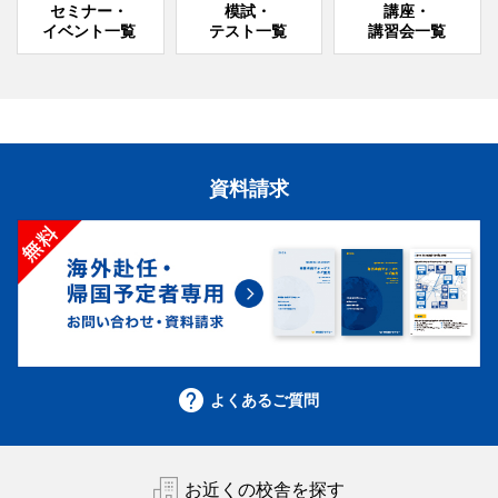
セミナー・
模試・
講座・
個別相談会
実施
イベント一覧
テスト一覧
講習会一覧
紹介動画
資料請求
サレジアン国際学園世田谷中学高等学校
帰国生入試
中学
学校説明会
実施しません
個別相談会
実施
本科クラス～生徒の声
PBL型授業
よくあるご質問
～
インターナショナルク
ラス～生徒の声～
頌栄女子学院 中学校 高等学校
お近くの校舎を探す