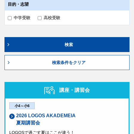
学校説明会
13:10～13:35
大妻中野中学校・高等学校
目的・志望
講習制度
学校行事
個別相談会
実施
帰国生入試
中学
中学受験
高校受験
横浜女学院中学校 高等学校
施設紹介
学校説明会
実施しません
帰国生入試
中学・高校
紹介動画
個別相談会
実施
学校説明会
実施しません
検索
個別相談会
実施
紹介動画
検索条件をクリア
啓明学園中学校高等学校
紹介動画
帰国生入試
中学・高校
講座・講習会
学校説明会
実施しません
佼成学園中学校・高等学校
小4～小6
個別相談会
実施
帰国生入試
中学・高校
2026 LOGOS AKADEMEIA
『啓明学園 国際生の1
夏期講習会
学校説明会
実施しません
法政大学国際高等学校
日動画』
LOGOSで過ごす夏はここが違う！