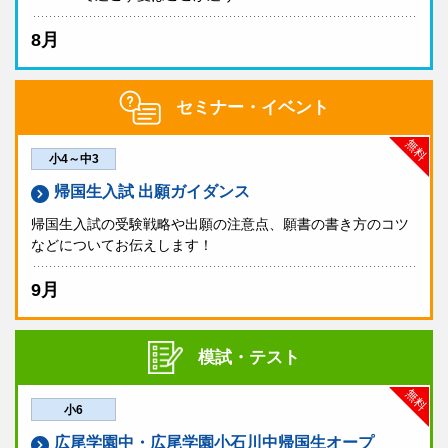
個別相談会
実施
帰国生入試
高校
8月
学校説明会
実施しません
紹介動画
学習院女子中・高等科
個別相談会
実施
セミナー・イベント
帰国生入試
中学
無料
小4～中3
学校説明会
実施しません
帰国生入試 出願ガイダンス
個別相談会
実施
帰国生入試の受験戦略や出願の注意点、願書の書き方のコツ
などについてお伝えします！
本校の外国語教育
本校の英語授業の様子
9月
工学院大学附属中学校・高等学校
模試・テスト
帰国生入試
中学・高校
無料
学校説明会
実施しません
小6
城北中学校・高等学校
法政大学 第二中・高等学校
個別相談会
実施
広尾学園中・広尾学園小石川中帰国生オープ