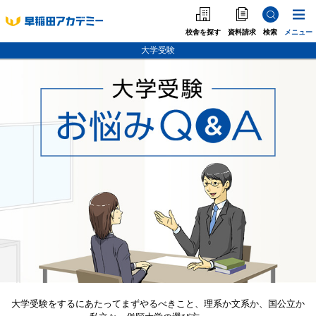
校舎を探す
資料請求
検索
メニュー
大学受験
中学受験
高校受
中学受験
高校受験
大学受験
個別指導
海外·帰国·首都圏外
英語教室
大学受験をするにあたってまずやるべきこと、理系か文系か、国公立か