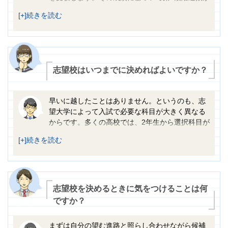
さんにとっての“志望校”になるのです。
行われ、次に各大学による第2次学力試験（個別学力試験）
が実施されます。大学入学共通テストでは、多くの大学で6
教科（外国語・数学・国語・理科・社会・情報）の試験が
課せられます。
一方、私立大学では、1月末～3月中旬にかけて、大学ごと
に多種多様な入試が行われます。国公立大学と比べると科
志望校はいつまでに決めればよいですか？
目数が少なく、合否が一度で決まるところがほとんどで
す。また、全学部入試や大学入学共通テスト利用入試・英
語民間試験利用入試など、さまざまな入試制度があるた
早いに越したことはありません。というのも、志
め、同じ学部に複数回チャレンジできる大学も多くありま
望大学によって入試で必要な科目が大きく異なる
す。そのため、私立大学受験にあたっては、志望する大
からです。多くの高校では、2年生から選択科目が
学・学部の入試制度についてよく調べておくことが大切で
始まります。その希望調査が1年生の秋ごろに行われますか
す。
ら、1年生の夏ごろには志望校をある程度決めておく必要が
あるのです。まずは自分が文系なのか理系なのか、国公立
と私立のどちらを志望するのか……といったことから考え
始めましょう。国公立大学の場合は、受験で必要になる科
目数が多いため、早めに準備をスタートさせる必要があり
志望校を決めるときに気をつけることは何
ます。また科目数が少ない私立大学であっても難関大学を
ですか？
志望する場合は、志望校を決める時期が遅いと、入試に対
応するための高度な演習を重ねる時間が足りなくなってし
まずは自分の望む進路と照らし合わせながら候補