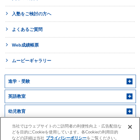
入塾をご検討の方へ
よくあるご質問
Web成績帳票
ムービーギャラリー
進学・受験
英語教室
幼児教育
早稲田アカデミー 個別進学館
English ENGINE
幼児教室サンキッズ
医学部予備校
当社ではウェブサイトのご訪問者の利便性向上・広告配信な
どを目的にCookieを使用しています。各Cookieの利用目的
などの詳細は当社
プライバシーポリシー
をご覧ください。
野田クルゼ