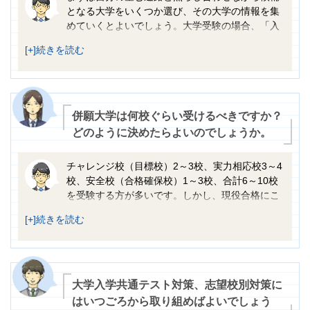
まいます。難関といわれる大学への現役合格を目指す場合
となる大学をいくつか選び、その大学の情報を集
は、遅くとも高1の終わりごろには志望校を明確にしておき
めていくとよいでしょう。大学受験の場合、「入
ましょう。
試でどの科目が必要か」が志望校選択の大きな基準にもな
ります。しかし、自分の進路に適した大学を、苦手科目が
あるというだけで志望校から外してしまうのはもったいな
いことだと思います。入試で課されているということは、
その科目が入学後の学びに不可欠であるということ。つま
り、その先の進路においても大切な科目である可能性が高
併願大学は何校ぐらい受けるべきですか？
いのです。
どのように決めたらよいのでしょうか。
候補が絞れてきたら、できるだけ早い時期にキャンパスを
訪れ、自分の目で「どんな大学か」を確かめてください。
チャレンジ校（目標校）2～3校、実力相応校3～4
「この大学に通ってみたい！」という憧れや、進学後の具
校、安全校（合格確保校）1～3校、合計6～10校
体的なイメージを持つことで、受験に対して前向きに取り
を受験する方が多いです。しかし、現役合格にこ
組めるようになるでしょう。
だわるのであれば、自分の受験スケジュールを考えた上で
できるだけ多くの入試に出願することをお勧めします。私
立大学では、多くの場合一つの大学・学部を複数回受験す
ることが可能です。つまり受験をするだけチャンスが広が
る、ということです。出願の条件をよく調べて、より多く
の機会を獲得しましょう。大学入試は制度が複雑なため、
大学入学共通テスト対策、志望校別対策に
受験パターンの組み方によって結果が大きく変わってきま
はいつごろから取り組めばよいでしょう