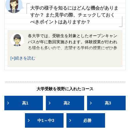
られます。塾に来て、同じクラスの仲間が一生懸命取り組
んでいる姿を見ると、よい刺激になるでしょう。
大学の様子を知るにはどんな機会がありま
すか？ また見学の際、チェックしておく
べきポイントはありますか？
各大学では、受験生を対象としたオープンキャン
パスが年に数回実施されます。体験授業が行われ
る場合も多いので、志望する学科の授業にぜひ参
加してみましょう。大学ならではのレベルの高い学びを体
験することで、大きな刺激を受けることができます。ま
た、大学によっては普段からキャンパスが一般に開放され
ていますので、在校生の様子が知りたい場合は平日に訪れ
てみるのもよいでしょう。学食などを利用してみるのもお
勧めです。
大学受験を視野に入れたコース
高1
高2
高3
中1～中3
必勝