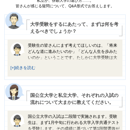
私立か、併願大学の選び方……。
皆さんが感じる疑問について、Q&A形式でお答えします。
大学受験をするにあたって、まずは何を考
えるべきでしょうか？
受験生の皆さんにまず考えてほしいのは、「将来
どんな道に進みたいのか」「どんな人生を歩みた
いのか」ということです。たしかに大学受験は大
きな関門ですが、人生のゴールではありません。皆さんが
自分の夢をかなえていくための、通過点の一つです。です
から、現在の得意・不得意にこだわらず、将来やりたいこ
とを考えてみましょう。やりたいことが見えてきたら、そ
うなるためにはどんな準備が必要なのか考えます。たとえ
ば医療の道に進みたいなら、いくら国語が得意でも文学部
国公立大学と私立大学、それぞれの入試の
ではその夢はかなえられません。また同じ医学部でも、規
流れについて大まかに教えてください。
模の大きさ、専門性などは大学によってさまざまです。
自分の望む将来のために「何が必要なのか」「そのために
国公立大学の入試は二段階で実施されます。受験
はどうしたらよいのか」を考え続けることで、進路は少し
生は、まず1月中旬に行われる大学入学共通テスト
ずつ明確になるはずです。その道の途中にある大学が、皆
を受験します。その成績に基づいて第1段階選抜が