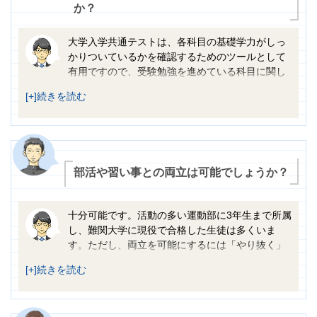
す。志望校を決めるにあたって不安な点がある場合は、学
か？
校や塾の先生に相談してみましょう。
大学入学共通テストは、各科目の基礎学力がしっ
かりついているかを確認するためのツールとして
有用ですので、受験勉強を進めている科目に関し
ては、低学年時から取り組んでみることをおすすめしま
す。高1や高2の時点で、どの科目を何点取っておくべき
か、各自で目標を設定しておくと、日々の学習の効率が高
められると思います。早稲田アカデミー大学受験部では、
高1生・高2生の皆さん向けの共通テスト型模試イベントを
年3回（全国統一高校生テスト・共通テスト体験受験）準備
部活や習い事との両立は可能でしょうか？
していますので、ぜひご活用ください。一方、志望校別の
入試対策や、共通テストでしか使用しない科目の対策は、
高2や高3からの開始でも十分間に合います。とはいえ、部
十分可能です。活動の多い運動部に3年生まで所属
活や学校行事との兼ね合いで、集中的に勉強時間が確保で
し、難関大学に現役で合格した生徒は多くいま
きる時期は人によってさまざまだと思いますので、どのよ
す。ただし、両立を可能にするには「やり抜く」
うなスケジュールで学習を進めるべきか不安な場合は学校
という強い意志が不可欠です。たとえば、どんなに疲れて
や塾の先生に相談してみましょう。
いてもあらかじめ決めた学習は後回しにしない、たとえ遅
刻しても塾の授業には休まず参加する……というように、
勉強に関しては一切の妥協を許さずに取り組むことが求め