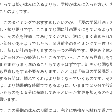
とっては塾が休みに入るよりも、学校が休みに入った方が、
ことのようです。
、このタイミングでおすすめしたいのが、「夏の学習計画」
し・振り返りです。ここまで順調に計画通りにきているよう
ら、その点を評価してあげてください。逆にうまく進められ
い部分があるようでしたら、８月前半のタイミングで一度リ
し、新しい計画を作り直すのも一つの手段です。夏休み全体
は約三分の一が経過したところですから、ここから見直しを
まだまだうまく進めることもできるはずです。計画が順調な
も見直しをする必要があります。たとえば「毎日の学習課題
する時間は、慣れてくればより短くなっていくものです。そ
は、より効果的な時間でできるように、いままで２０分で設
いたものを１５分に短縮してみるといった変更を加えるのも
思います。
で、この長期の休みの期間には、完全に勉強から離れて過ご