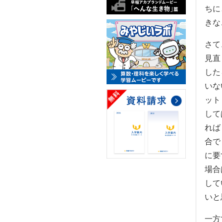
ちに
きな
さて
見直
した
いな
ット
して
れば
合で
に要
場合
して
いと
一方