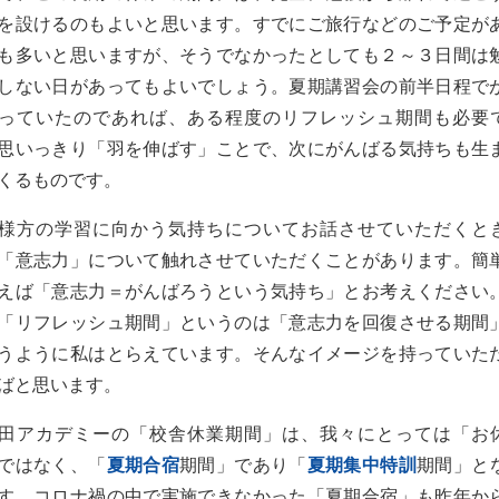
を設けるのもよいと思います。すでにご旅行などのご予定が
も多いと思いますが、そうでなかったとしても２～３日間は
しない日があってもよいでしょう。夏期講習会の前半日程で
っていたのであれば、ある程度のリフレッシュ期間も必要
思いっきり「羽を伸ばす」ことで、次にがんばる気持ちも生
くるものです。
様方の学習に向かう気持ちについてお話させていただくと
「意志力」について触れさせていただくことがあります。簡
えば「意志力＝がんばろうという気持ち」とお考えください
「リフレッシュ期間」というのは「意志力を回復させる期間
うように私はとらえています。そんなイメージを持っていた
ばと思います。
田アカデミーの「校舎休業期間」は、我々にとっては「お
ではなく、「
夏期合宿
期間」であり「
夏期集中特訓
期間」と
す。コロナ禍の中で実施できなかった「夏期合宿」も昨年か