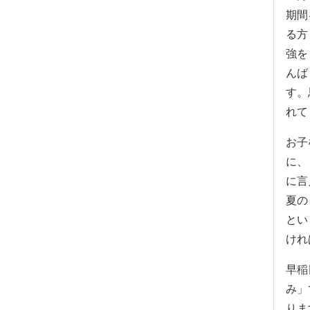
期間
る方
強を
んば
す。
れて
お子
に、
に言
夏の
とい
けれ
早稲
み」
りま