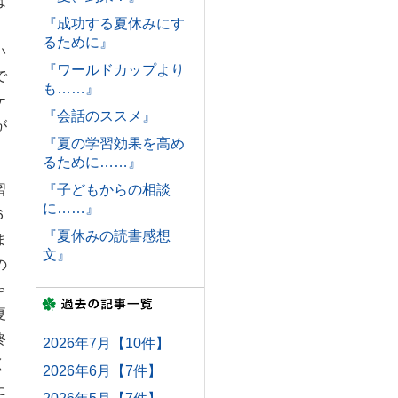
は
『成功する夏休みにす
、
るために』
い
『ワールドカップより
で
も……』
ケ
『会話のススメ』
が
『夏の学習効果を高め
るために……』
習
『子どもからの相談
に……』
６
『夏休みの読書感想
ま
文』
の
ゃ
夏
終
2026年7月【10件】
く
2026年6月【7件】
た