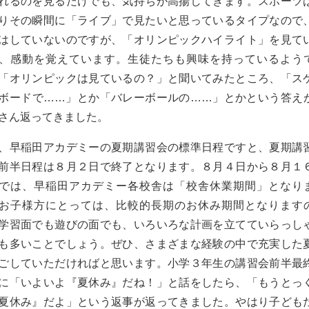
れるのを見るだけでも、気持ちが高揚してきます。スポーツ
りその瞬間に「ライブ」で見たいと思っているタイプなので
はしていないのですが、「オリンピックハイライト」を見て
、感動を覚えています。生徒たちも興味を持っているよう
「オリンピックは見ているの？」と聞いてみたところ、「ス
ボードで……」とか「バレーボールの……」とかという答え
さん返ってきました。
、早稲田アカデミーの夏期講習会の標準日程ですと、夏期講
前半日程は８月２日で終了となります。８月４日から８月１
では、早稲田アカデミー各校舎は「校舎休業期間」となり
お子様方にとっては、比較的長期のお休み期間となります
学習面でも遊びの面でも、いろいろな計画を立てていらっし
も多いことでしょう。ぜひ、さまざまな経験の中で充実した
ごしていただければと思います。小学３年生の講習会前半最
に「いよいよ『夏休み』だね！」と話をしたら、「もうとっ
夏休み』だよ」という返事が返ってきました。やはり子ども