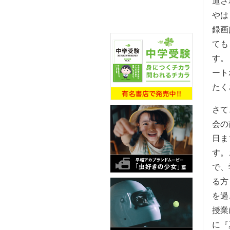
道さ
やは
録画
ても
す。
ート
たく
さて
会の
日ま
す。
で、
る方
を過
授業
に『