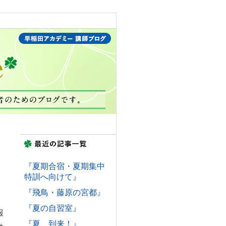
『夏期合宿・夏期集中
特訓へ向けて』
『飛鳥・藤原の宮都』
、
『夏の自習室』
報
『夏、到来！』