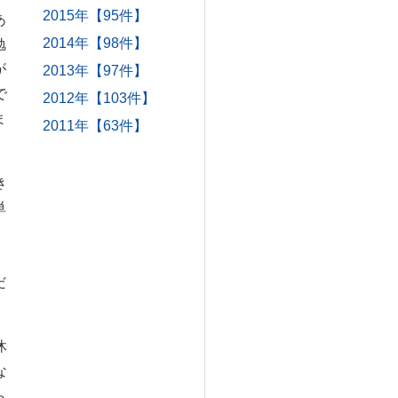
2015年【95件】
あ
2014年【98件】
勉
が
2013年【97件】
で
2012年【103件】
ま
2011年【63件】
き
単
。
」
だ
休
な
ら