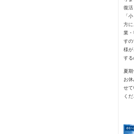
復活
「小
方に
業・
すの
様が
する
夏期
お休
せて
くだ