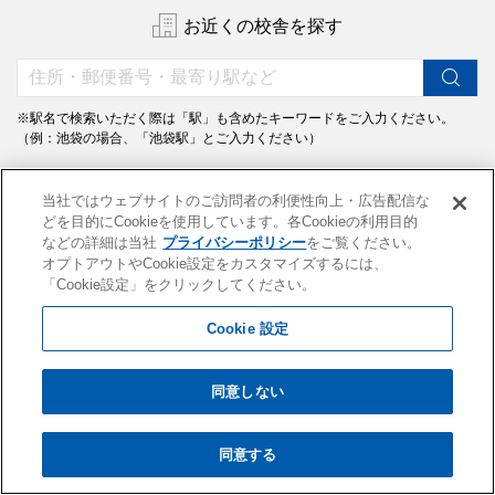
お近くの校舎を探す
※駅名で検索いただく際は「駅」も含めたキーワードをご入力ください。
（例：池袋の場合、「池袋駅」とご入力ください）
沿線から探す
地域から探す
当社ではウェブサイトのご訪問者の利便性向上・広告配信な
どを目的にCookieを使用しています。各Cookieの利用目的
などの詳細は当社
プライバシーポリシー
をご覧ください。
オプトアウトやCookie設定をカスタマイズするには、
「Cookie設定」をクリックしてください。
Cookie 設定
模試・講座・イベントなどの情報をお届けします。
同意しない
同意する