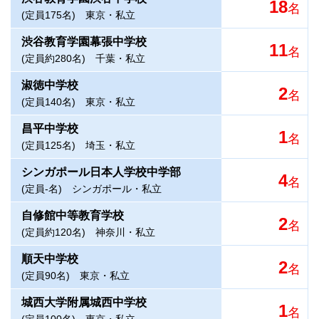
18
名
(定員175名)
東京・私立
渋谷教育学園幕張中学校
11
名
(定員約280名)
千葉・私立
淑徳中学校
2
名
(定員140名)
東京・私立
昌平中学校
1
名
(定員125名)
埼玉・私立
シンガポール日本人学校中学部
4
名
(定員-名)
シンガポール・私立
自修館中等教育学校
2
名
(定員約120名)
神奈川・私立
順天中学校
2
名
(定員90名)
東京・私立
城西大学附属城西中学校
1
名