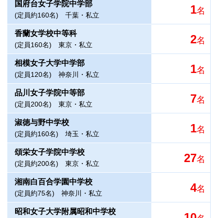
国府台女子学院中学部
1
名
(定員約160名)
千葉・私立
香蘭女学校中等科
2
名
(定員160名)
東京・私立
相模女子大学中学部
1
名
(定員120名)
神奈川・私立
品川女子学院中等部
7
名
(定員200名)
東京・私立
淑徳与野中学校
1
名
(定員約160名)
埼玉・私立
頌栄女子学院中学校
27
名
(定員約200名)
東京・私立
湘南白百合学園中学校
4
名
(定員約75名)
神奈川・私立
昭和女子大学附属昭和中学校
10