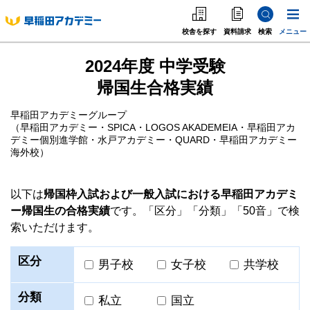
校舎を探す
資料請求
検索
メニュー
中学受験
高校受
2024年度 中学受験
中学受験
帰国生合格実績
高校受験
早稲田アカデミーグループ
（早稲田アカデミー・SPICA・LOGOS AKADEMEIA・早稲田アカ
大学受験
デミー個別進学館・水戸アカデミー・QUARD・早稲田アカデミー
海外校）
個別指導
以下は
帰国枠入試および一般入試における早稲田アカデミ
海外·帰国·首都圏外
ー帰国生の合格実績
です。「区分」「分類」「50音」で検
索いただけます。
英語教室
区分
男子校
女子校
共学校
分類
私立
国立