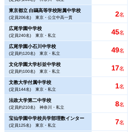
東京都立 白鷗高等学校附属中学校
2
名
(定員206名)
東京・公立中高一貫
広尾学園中学校
45
名
(定員240名)
東京・私立
広尾学園小石川中学校
49
名
(定員約120名)
東京・私立
文化学園大学杉並中学校
17
名
(定員約100名)
東京・私立
文教大学付属中学校
1
名
(定員144名)
東京・私立
法政大学第二中学校
8
名
(定員約210名)
神奈川・私立
宝仙学園中学校共学部理数インター
7
名
(定員125名)
東京・私立