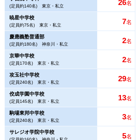
26
名
(定員約140名)
東京・私立
暁星中学校
7
名
(定員約75名)
東京・私立
慶應義塾普通部
2
名
(定員約180名)
神奈川・私立
京華中学校
2
名
(定員170名)
東京・私立
攻玉社中学校
29
名
(定員240名)
東京・私立
佼成学園中学校
13
名
(定員145名)
東京・私立
駒場東邦中学校
3
名
(定員240名)
東京・私立
サレジオ学院中学校
5
名
(定員約160名)
神奈川・私立