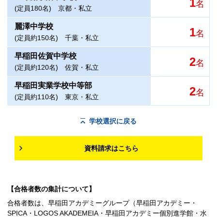
1
名
(定員180名)
京都・私立
麗澤中学校
1
名
(定員約150名)
千葉・私立
早稲田佐賀中学校
2
名
(定員約120名)
佐賀・私立
早稲田実業学校中等部
2
名
(定員約110名)
東京・私立
学校選択に戻る
資料請求はこちら
【合格者数の集計について】
合格者数は、早稲田アカデミーグループ（早稲田アカデミー・
SPICA・LOGOS AKADEMEIA・早稲田アカデミー個別進学館・水