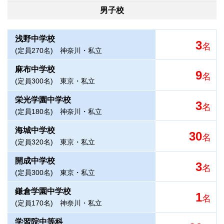
男子校
浅野中学校
3
名
(定員270名)
神奈川・私立
麻布中学校
9
名
(定員300名)
東京・私立
栄光学園中学校
3
名
(定員180名)
神奈川・私立
海城中学校
30
名
(定員320名)
東京・私立
開成中学校
3
名
(定員300名)
東京・私立
鎌倉学園中学校
1
名
(定員170名)
神奈川・私立
学習院中等科