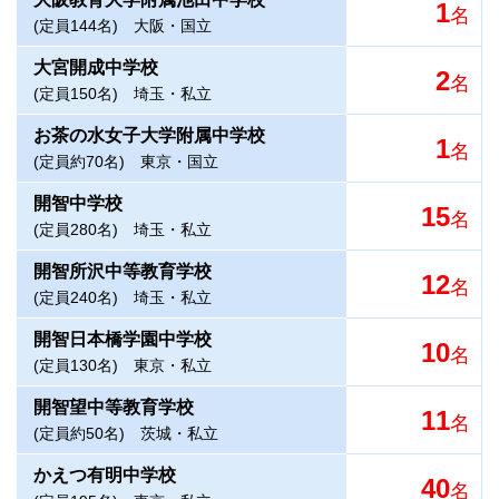
1
名
(定員144名)
大阪・国立
大宮開成中学校
2
名
(定員150名)
埼玉・私立
お茶の水女子大学附属中学校
1
名
(定員約70名)
東京・国立
開智中学校
15
名
(定員280名)
埼玉・私立
開智所沢中等教育学校
12
名
(定員240名)
埼玉・私立
開智日本橋学園中学校
10
名
(定員130名)
東京・私立
開智望中等教育学校
11
名
(定員約50名)
茨城・私立
かえつ有明中学校
40
名