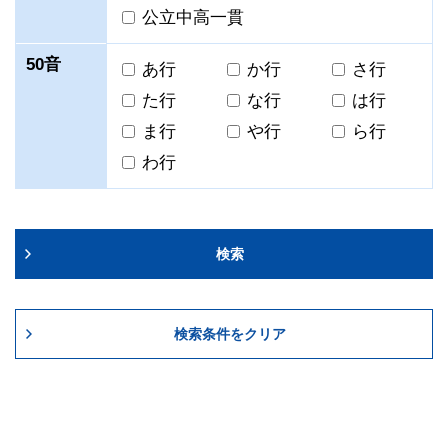
公立中高一貫
50音
あ行
か行
さ行
た行
な行
は行
ま行
や行
ら行
わ行
検索
検索条件をクリア