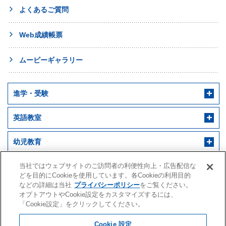
よくあるご質問
Web成績帳票
ムービーギャラリー
進学・受験
英語教室
幼児教育
早稲田アカデミー 個別進学館
English ENGINE
幼児教室サンキッズ
医学部予備校
当社ではウェブサイトのご訪問者の利便性向上・広告配信な
どを目的にCookieを使用しています。各Cookieの利用目的
などの詳細は当社
プライバシーポリシー
をご覧ください。
野田クルゼ
オプトアウトやCookie設定をカスタマイズするには、
「Cookie設定」をクリックしてください。
Cookie 設定