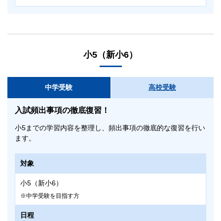
小5（新小6）
対象
中学受験
高校受験
小4（新小5）
高校受験を目指す方
入試頻出事項の徹底復習！
日程
小5までの学習内容を整理し、頻出事項の徹底的な復習を行い
ます。
3/30（月）～4/2（木）
科目
対象
算数・国語
小5（新小6）
中学受験を目指す方
時間
日程