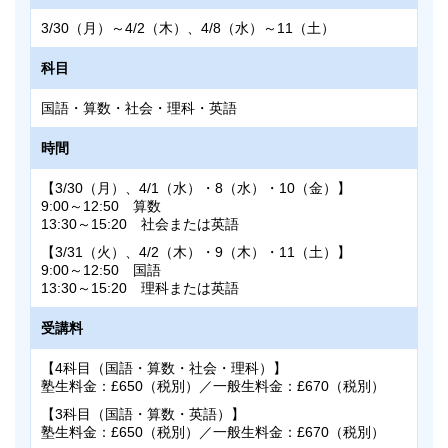
18:00～18:50 算数
3/30（月）～4/2（木）、4/8（水）～11（土）
19:00～19:50 国語
科目
受講料
国語・算数・社会・理科・英語
塾生料金：£140（税別）／一般生料金：£150（税別）
別途諸経費と教材費をいただきます。
時間
備考
【3/30（月）、4/1（水）・8（水）・10（金）】
9:00～12:50 算数
校舎での「対面授業」・オンライン「双方向Web授業」の
13:30～15:20 社会または英語
いずれかを選択して受講していただけます。
【3/31（火）、4/2（木）・9（木）・11（土）】
9:00～12:50 国語
申込締切
13:30～15:20 理科または英語
お申し込み受付は終了致しました。
受講料
【4科目（国語・算数・社会・理科）】
塾生料金：£650（税別）／一般生料金：£670（税別）
【3科目（国語・算数・英語）】
塾生料金：£650（税別）／一般生料金：£670（税別）