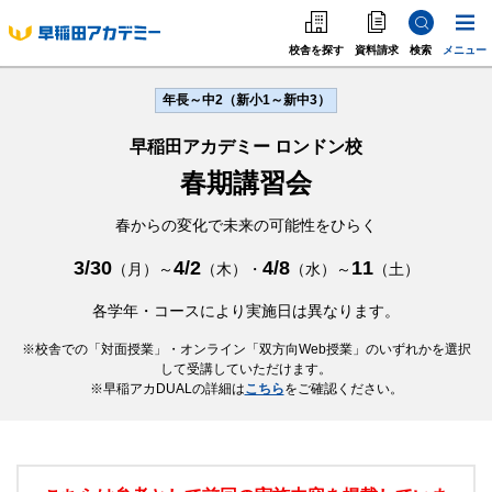
校舎を探す
資料請求
検索
メニュー
中学受験
高校受
年長～中2（新小1～新中3）
中学受験
早稲田アカデミー ロンドン校
高校受験
春期講習会
大学受験
春からの変化で未来の可能性をひらく
個別指導
3/30
4/2
4/8
11
（月）～
（木）・
（水）～
（土）
各学年・コースにより実施日は異なります。
海外·帰国·首都圏外
校舎での「対面授業」・オンライン「双方向Web授業」のいずれかを選択
して受講していただけます。
英語教室
早稲アカDUALの詳細は
こちら
をご確認ください。