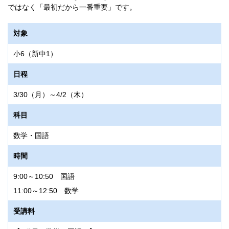
高校受験を目指す方
ではなく「最初だから一番重要」です。
日程
対象
4/8（水）～11（土）
小6（新中1）
科目
日程
算数・国語
3/30（月）～4/2（木）
時間
科目
18:00～18:50 算数
数学・国語
19:00～19:50 国語
時間
受講料
9:00～10:50 国語
塾生料金：£140（税別）／一般生料金：£150（税別）
11:00～12:50 数学
別途諸経費と教材費をいただきます。
受講料
備考