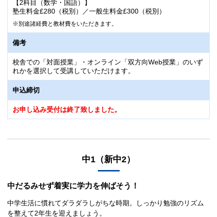
【2科目（数学・国語）】
校舎での「対面授業」・オンライン「双方向Web授業」の
塾生料金£280（税別）／一般生料金£300（税別）
いずれかを選択して受講していただけます。
別途諸経費と教材費をいただきます。
申込締切
備考
お申し込み受付は終了致しました。
校舎での「対面授業」・オンライン「双方向Web授業」のいず
れかを選択して受講していただけます。
申込締切
お申し込み受付は終了致しました。
中1（新中2）
中だるみせず着実に学力を伸ばそう！
中学生活に慣れてダラダラしがちな時期。しっかり勉強のリズム
を整えて2年生を迎えましょう。