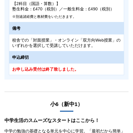
【2科目（国語・算数）】
塾生料金：£470（税別）／一般生料金：£490（税別）
別途諸経費と教材費をいただきます。
備考
校舎での「対面授業」・オンライン「双方向Web授業」の
いずれかを選択して受講していただけます。
申込締切
お申し込み受付は終了致しました。
小6（新中1）
対象
中学生活のスムーズなスタートはここから！
小5（新小6）
中学の勉強の基礎となる単元を中心に学習。「最初だから簡単」