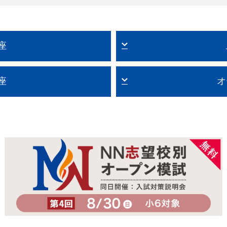
座
座
オ