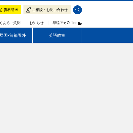
資料請求
ご相談・お問い合わせ
早稲アカOnline
くあるご質問
お知らせ
·帰国·首都圏外
英語教室
帰国生専門 LOGOS AKADEMEIA
早稲アカの魅力
入塾をご検討の方へ