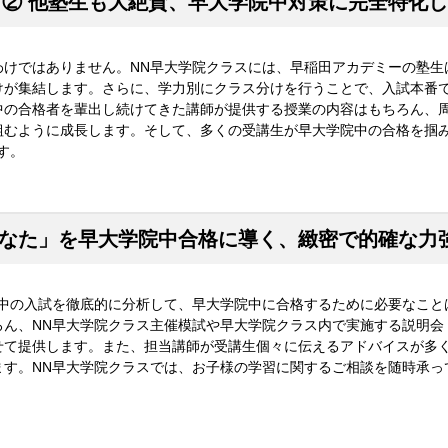
T②
他塾生も大絶賛、
早大学院中対策に完全特化し
わけではありません。NN早大学院クラスには、早稲田アカデミーの塾生
けが集結します。さらに、学力別にクラス分けを行うことで、入試本番
中の合格者を輩出し続けてきた講師が提供する授業の内容はもちろん、
組むように成長します。そして、多くの受講生が早大学院中の合格を掴
す。
なた」を早大学院中合格に導く、
緻密で的確な力
院中の入試を徹底的に分析して、早大学院中に合格するために必要なこと
ろん、NN早大学院クラス主催模試や早大学院クラス内で実施する説明会
せて提供します。また、担当講師が受講生個々に伝えるアドバイスが多
ます。NN早大学院クラスでは、お子様の学習に関するご相談を随時承っ