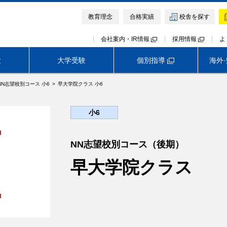
教育理念
合格実績
校舎を探す
会社案内・IR情報
採用情報
よ
個別指導
験
大学受験
海外
NN志望校別コース 小6
早大学院クラス 小6
中学受験TOP
首都圏外生向けサービス
早稲田アカデミー オンライン校
小6
模試・テスト
イベント・説明会
講座・講習会
難関中高受験専門塾 ExiV
NN志望校別コース（後期）
早大学院クラス