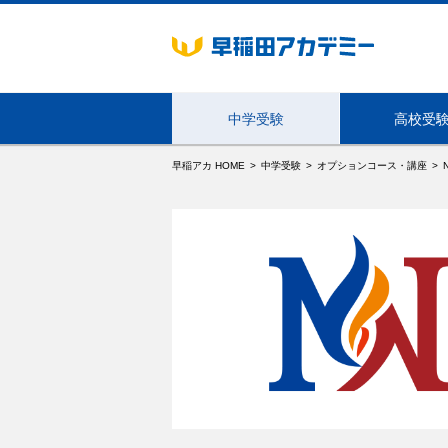
中学受験
高校受
早稲アカ HOME
中学受験
オプションコース・講座
海外生・帰国生向けサービス
学年・コース
NN志望校別コース