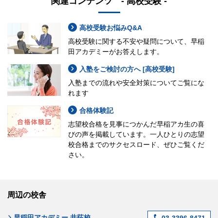
関連コンテンツ - 高校受験 -
高校受験お悩みQ&A
高校受験に関する不安や疑問について、早稲
田アカデミーがお答えします。
入塾をご検討の方へ [高校受験]
入塾までの流れや安全対策についてご覧にな
れます
合格体験記
志望校合格を見事につかんだ早稲アカ生の喜
びの声を掲載しています。一人ひとりの志望
校合格までのサクセスロード、ぜひご覧くだ
さい。
周辺の校舎
早稲田アカデミー 井荻校
03-3396-8471