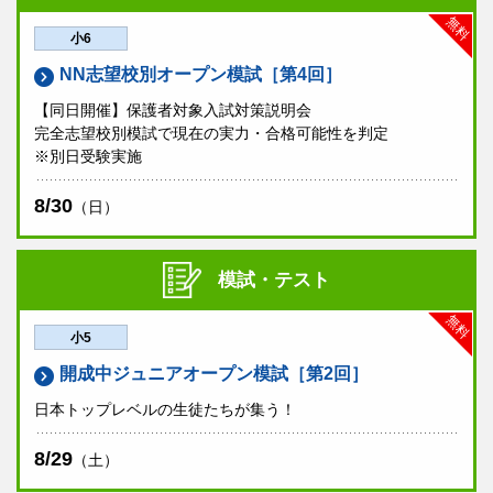
無料
小6
NN志望校別オープン模試［第4回］
【同日開催】保護者対象入試対策説明会
完全志望校別模試で現在の実力・合格可能性を判定
※別日受験実施
8/30
（日）
模試・テスト
無料
小5
開成中ジュニアオープン模試［第2回］
日本トップレベルの生徒たちが集う！
8/29
（土）