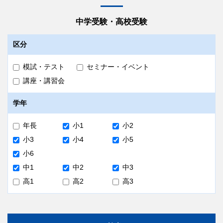
中学受験・高校受験
区分
模試・テスト
セミナー・イベント
講座・講習会
学年
年長
小1
小2
小3
小4
小5
小6
中1
中2
中3
高1
高2
高3