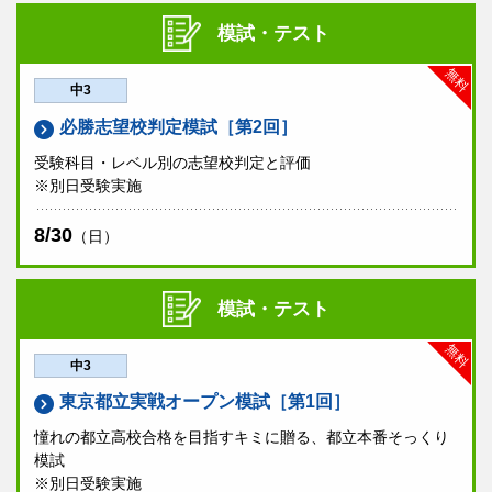
模試・テスト
無料
中3
必勝志望校判定模試［第2回］
受験科目・レベル別の志望校判定と評価
※別日受験実施
8/30
（日）
模試・テスト
無料
中3
東京都立実戦オープン模試［第1回］
憧れの都立高校合格を目指すキミに贈る、都立本番そっくり
模試
※別日受験実施