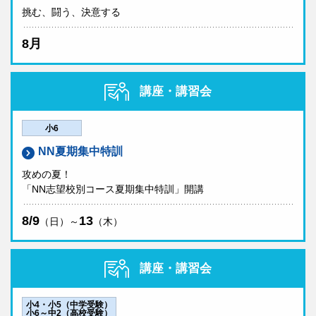
挑む、闘う、決意する
8月
講座・講習会
小6
NN夏期集中特訓
攻めの夏！
「NN志望校別コース夏期集中特訓」開講
8/9
13
（日）～
（木）
講座・講習会
小4・小5（中学受験）
小6～中2（高校受験）