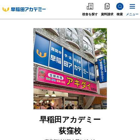
校舎を探す
資料請求
検索
メニュー
中学受験
高校受験
大学受験
個別指導
海外·帰国·首都圏外
英語教室
早稲田アカデミー
荻窪校