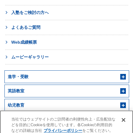
入塾をご検討の方へ
よくあるご質問
Web成績帳票
ムービーギャラリー
進学・受験
英語教室
幼児教育
早稲田アカデミー 個別進学館
English ENGINE
幼児教室サンキッズ
当社ではウェブサイトのご訪問者の利便性向上・広告配信な
医学部予備校
どを目的にCookieを使用しています。各Cookieの利用目的
などの詳細は当社
プライバシーポリシー
をご覧ください。
野田クルゼ