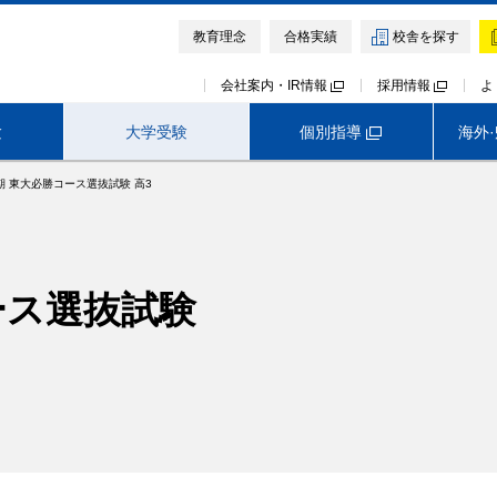
教育理念
合格実績
校舎を探す
会社案内・IR情報
採用情報
よ
個別指導
験
大学受験
海外
期 東大必勝コース選抜試験 高3
大学受験TOP
首都圏外生向けサービス
早稲田アカデミー オンライン校
模試・テスト
イベント・説明会
講座・講習会
ース選抜試験
早稲田アカデミー・東進衛星予備校
医学部予備校 野田クルゼ