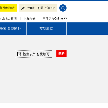
資料請求
ご相談・お問い合わせ
早稲アカOnline
くあるご質問
お知らせ
·帰国·首都圏外
英語教室
帰国生専門 LOGOS AKADEMEIA
無料
塾生以外も受験可
早稲アカの魅力
入塾をご検討の方へ