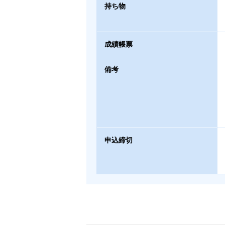
持ち物
成績帳票
備考
申込締切
対象
対象