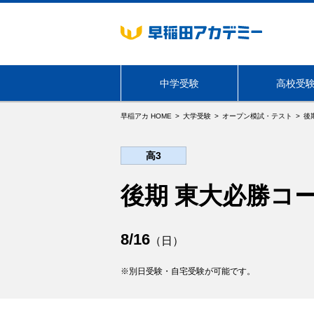
中学受験
高校受
早稲アカ HOME
大学受験
オープン模試・テスト
後
海外生・帰国生向けサービス
高3
学年・コース
必勝志望校別コース
後期 東大必勝コ
8/16
（日）
別日受験・自宅受験が可能です。