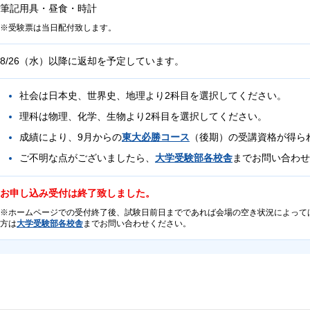
筆記用具・昼食・時計
受験票は当日配付致します。
8/26（水）以降に返却を予定しています。
社会は日本史、世界史、地理より2科目を選択してください。
理科は物理、化学、生物より2科目を選択してください。
成績により、9月からの
東大必勝コース
（後期）の受講資格が得ら
ご不明な点がございましたら、
大学受験部各校舎
までお問い合わせ
お申し込み受付は終了致しました。
ホームページでの受付終了後、試験日前日までであれば会場の空き状況によって
方は
大学受験部各校舎
までお問い合わせください。
高3
高3
8/16（日）の当日会場受験に参加できない方が対象となります。
遠方（1都3県以外）にお住まいの方