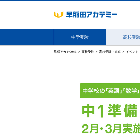
中学受験
高校受
早稲アカ HOME
高校受験
高校受験・東京
イベント
海外生・帰国生向けサービス
東京