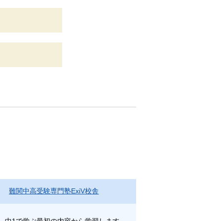
難関中高受験専門塾ExiV校舎
、中1で学ぶ最初の内容から学習します。