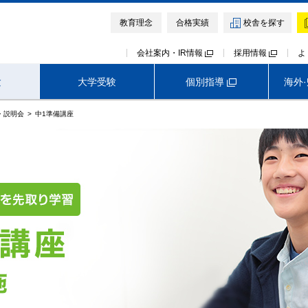
教育理念
合格実績
校舎を探す
会社案内・IR情報
採用情報
よ
個別指導
験
大学受験
海外
・説明会
中1準備講座
高校受験TOP
首都圏外生向けサービス
早稲田アカデミー オンライン校
神奈川
埼玉
千葉
難関中高受験専門塾 ExiV