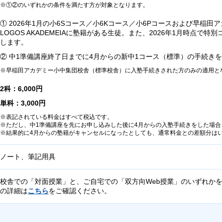
①②のいずれかの条件を満たす方が対象となります。
① 2026年1月の小6Sコース／小6Kコース／小6Pコースおよび早稲
LOGOS AKADEMEIAに塾籍がある生徒。また、2026年1月時点で
します。
② 中1準備講座終了日までに4月からの新中1コース（標準）の手続き
早稲田アカデミー小中集団校舎（標準校舎）に入塾手続きされた方のみの適用と
2科：6,000円
単科：3,000円
表記されている料金はすべて税込です。
ただし、中1準備講座を先にお申し込みした後に4月からの入塾手続きをした場
結果的に4月からの塾籍がキャンセルになったとしても、通常料金との差額分は
ノート、筆記用具
校舎での「対面授業」と、ご自宅での「双方向Web授業」のいずれかを
の詳細は
こちら
をご確認ください。