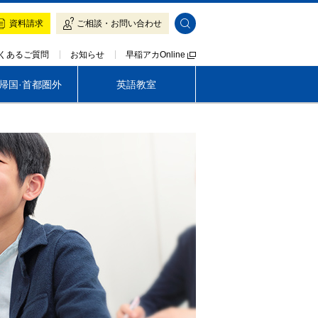
資料請求
ご相談・お問い合わせ
早稲アカOnline
くあるご質問
お知らせ
·帰国·首都圏外
英語教室
帰国生専門 LOGOS AKADEMEIA
茨城