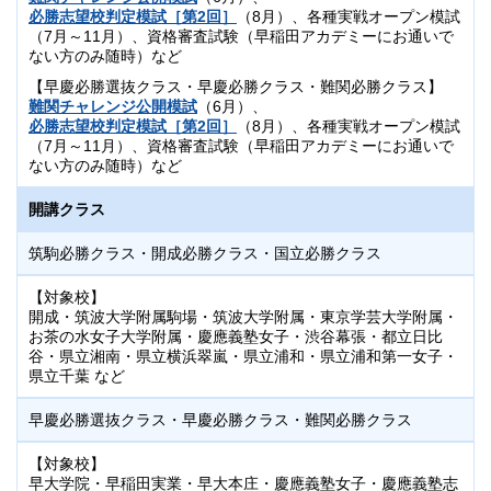
必勝志望校判定模試［第2回］
（8月）、各種実戦オープン模試
（7月～11月）、資格審査試験（早稲田アカデミーにお通いで
ない方のみ随時）など
【早慶必勝選抜クラス・早慶必勝クラス・難関必勝クラス】
難関チャレンジ公開模試
（6月）、
必勝志望校判定模試［第2回］
（8月）、各種実戦オープン模試
（7月～11月）、資格審査試験（早稲田アカデミーにお通いで
ない方のみ随時）など
開講クラス
筑駒必勝クラス・開成必勝クラス・国立必勝クラス
【対象校】
開成・筑波大学附属駒場・筑波大学附属・東京学芸大学附属・
お茶の水女子大学附属・慶應義塾女子・渋谷幕張・都立日比
谷・県立湘南・県立横浜翠嵐・県立浦和・県立浦和第一女子・
県立千葉 など
早慶必勝選抜クラス・早慶必勝クラス・難関必勝クラス
【対象校】
早大学院・早稲田実業・早大本庄・慶應義塾女子・慶應義塾志