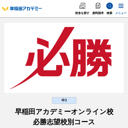
校舎を探す
資料請求
検索
メニュー
中学受験
高校受
中学受験
高校受験
大学受験
個別指導
海外·帰国·首都圏外
英語教室
中3
早稲田アカデミーオンライン校
必勝志望校別コース