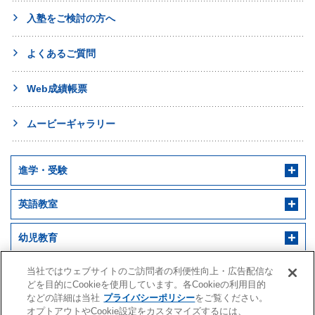
入塾をご検討の方へ
よくあるご質問
Web成績帳票
ムービーギャラリー
進学・受験
英語教室
幼児教育
早稲田アカデミー 個別進学館
English ENGINE
幼児教室サンキッズ
医学部予備校
当社ではウェブサイトのご訪問者の利便性向上・広告配信な
どを目的にCookieを使用しています。各Cookieの利用目的
などの詳細は当社
プライバシーポリシー
をご覧ください。
野田クルゼ
オプトアウトやCookie設定をカスタマイズするには、