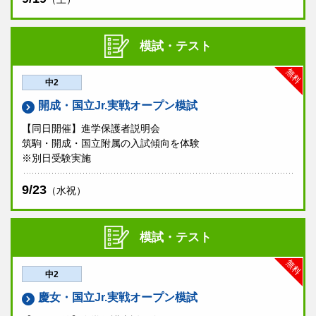
模試・テスト
無料
中2
開成・国立Jr.実戦オープン模試
【同日開催】進学保護者説明会
筑駒・開成・国立附属の入試傾向を体験
※別日受験実施
9/23
（水祝）
模試・テスト
無料
中2
慶女・国立Jr.実戦オープン模試