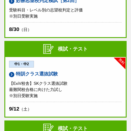
必勝志望校判定模試［第2回］
受験科目・レベル別の志望校判定と評価
※別日受験実施
8/30
（日）
模試・テスト
無料
中1・中2
特訓クラス選抜試験
【ExiV校舎】SKクラス選抜試験
最難関校合格に向けた力試し
※別日受験実施
9/12
（土）
模試・テスト