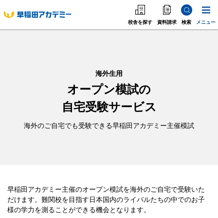
校舎を探す
資料請求
検索
メニュー
中学受験
高校受
中学受験
高校受験
海外生用
オープン模試の
大学受験
自宅受験サービス
個別指導
海外のご自宅でも受験できる早稲田アカデミー主催模試
海外·帰国·首都圏外
英語教室
早稲田アカデミー主催のオープン模試を海外のご自宅で受験いた
だけます。難関校を目指す日本国内のライバルたちの中でのお子
様の学力を測ることができる機会となります。