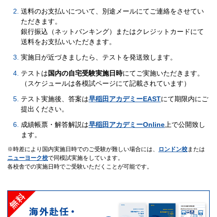
送料のお支払いについて、別途メールにてご連絡をさせてい
ただきます。
銀行振込（ネットバンキング）またはクレジットカードにて
送料をお支払いいただきます。
実施日が近づきましたら、テストを発送致します。
テストは
国内の自宅受験実施日時
にてご実施いただきます。
（スケジュールは各模試ページにて記載されています）
テスト実施後、答案は
早稲田アカデミーEAST
にて期限内にご
提出ください。
成績帳票・解答解説は
早稲田アカデミーOnline
上で公開致し
ます。
時差により国内実施日時でのご受験が難しい場合には、
ロンドン校
または
ニューヨーク校
で同模試実施をしています。
各校舎での実施日時でご受験いただくことが可能です。