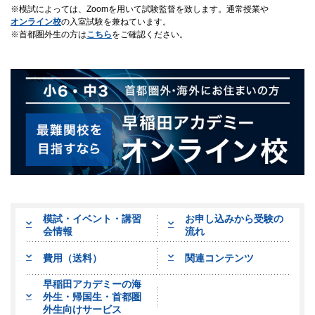
模試によっては、Zoomを用いて試験監督を致します。通常授業や
オンライン校
の入室試験を兼ねています。
首都圏外生の方は
こちら
をご確認ください。
模試・イベント・講習
お申し込みから受験の
会情報
流れ
費用（送料）
関連コンテンツ
早稲田アカデミーの海
外生・帰国生・首都圏
外生向けサービス