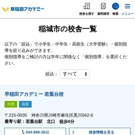
校舎を探す
資料請求
検索
メニュー
稲城市の校舎一覧
中学受験
高校受験
以下の「絞込」で小学生・中学生・高校生（大学受験）・個別指
導を絞り込みができます。
大学受験
個別指導をご検討の方は学年に関係なく「個別指導」を選択くだ
さい。
個別指導
絞込：
海外·帰国·首都圏外
早稲田アカデミー 若葉台校
英語教室
中受
高受
〒215-0035 神奈川県川崎市麻生区黒川562-6
最寄り駅：若葉台駅 北口 徒歩0分
校舎情報
を見る
044-988-3611