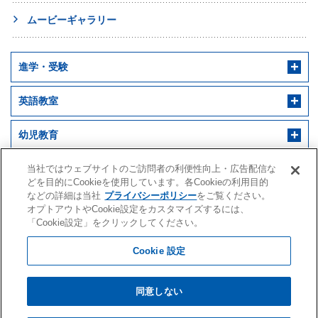
ムービーギャラリー
進学・受験
英語教室
幼児教育
早稲田アカデミー 個別進学館
English ENGINE
幼児教室サンキッズ
医学部予備校
当社ではウェブサイトのご訪問者の利便性向上・広告配信な
どを目的にCookieを使用しています。各Cookieの利用目的
などの詳細は当社
プライバシーポリシー
をご覧ください。
野田クルゼ
オプトアウトやCookie設定をカスタマイズするには、
「Cookie設定」をクリックしてください。
Cookie 設定
株式会社早稲田アカデミー
水戸アカデミー
同意しない
会社案内・IR情報
採用情報
閲覧環境
サイトマップ
クオード
プライバシーポリシー
個人情報の利用目的・取扱いに関する公表事項