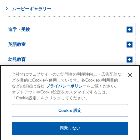
ムービーギャラリー
進学・受験
英語教室
幼児教育
早稲田アカデミー 個別進学館
English ENGINE
幼児教室サンキッズ
医学部予備校
当社ではウェブサイトのご訪問者の利便性向上・広告配信な
どを目的にCookieを使用しています。各Cookieの利用目的
などの詳細は当社
プライバシーポリシー
をご覧ください。
野田クルゼ
オプトアウトやCookie設定をカスタマイズするには、
「Cookie設定」をクリックしてください。
Cookie 設定
株式会社早稲田アカデミー
水戸アカデミー
同意しない
会社案内・IR情報
採用情報
閲覧環境
サイトマップ
クオード
プライバシーポリシー
個人情報の利用目的・取扱いに関する公表事項