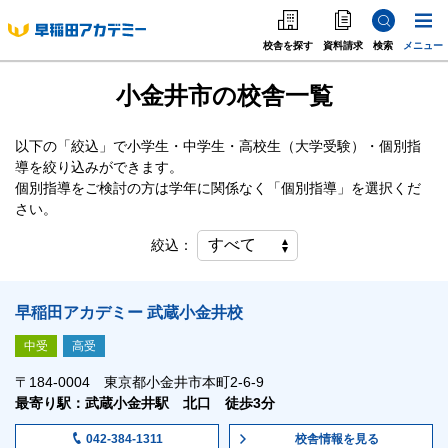
校舎を探す
資料請求
検索
メニュー
小金井市の校舎一覧
中学受験
高校受験
以下の「絞込」で小学生・中学生・高校生（大学受験）・個別指
導を絞り込みができます。
大学受験
個別指導をご検討の方は学年に関係なく「個別指導」を選択くだ
さい。
個別指導
絞込：
海外·帰国·首都圏外
早稲田アカデミー 武蔵小金井校
英語教室
中受
高受
〒184-0004 東京都小金井市本町2-6-9
最寄り駅：武蔵小金井駅 北口 徒歩3分
校舎情報
を見る
042-384-1311