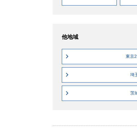
他地域
東京2
埼
茨