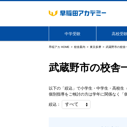
中学受験
高校受
早稲アカ HOME
校舎案内
東京多摩
武蔵野市の校舎
海外生・帰国生向けサービス
武蔵野市の校舎
東京
学年・コース
学年・コース
NN志望校別コース
必勝志望校別コース
以下の「絞込」で小学生・中学生・高校生
個別指導をご検討の方は学年に関係なく「
絞込：