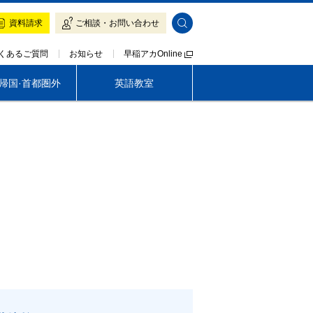
資料請求
ご相談・お問い合わせ
早稲アカOnline
くあるご質問
お知らせ
·帰国·首都圏外
英語教室
帰国生専門 LOGOS AKADEMEIA
茨城
早稲アカの魅力
早稲アカの魅力
入塾をご検討の方へ
入塾をご検討の方へ