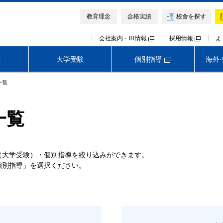
教育理念
合格実績
校舎を探す
会社案内・IR情報
採用情報
よ
個別指導
験
大学受験
海外
一覧
中学受験TOP
高校受験TOP
大学受験TOP
首都圏外生向けサービス
早稲田アカデミー オンライン校
一覧
神奈川
埼玉
千葉
模試・テスト
模試・テスト
イベント・説明会
イベント・説明会
講座・講習会
講座・講習会
難関中高受験専門塾 ExiV
早稲田アカデミー・東進衛星予備校
医学部予備校 野田クルゼ
難関中高受験専門塾 ExiV
（大学受験）・個別指導を絞り込みができます。
個別指導」を選択ください。