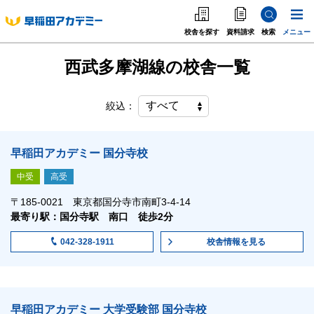
校舎を探す
資料請求
検索
メニュー
西武多摩湖線の校舎一覧
中学受験
高校受験
絞込：
大学受験
早稲田アカデミー 国分寺校
個別指導
中受
高受
〒185-0021 東京都国分寺市南町3-4-14
海外·帰国·首都圏外
最寄り駅：国分寺駅 南口 徒歩2分
英語教室
校舎情報
を見る
042-328-1911
早稲田アカデミー 大学受験部 国分寺校