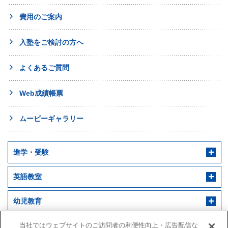
費用のご案内
入塾をご検討の方へ
よくあるご質問
Web成績帳票
ムービーギャラリー
進学・受験
英語教室
幼児教育
早稲田アカデミー 個別進学館
English ENGINE
幼児教室サンキッズ
医学部予備校
当社ではウェブサイトのご訪問者の利便性向上・広告配信な