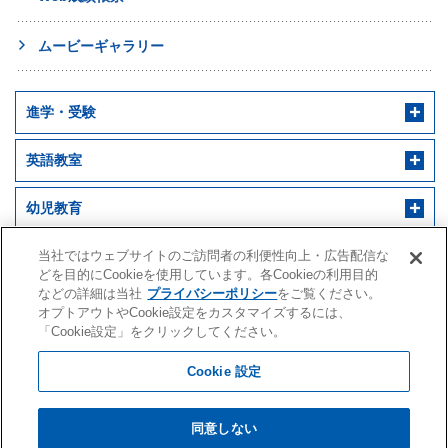
ムービーギャラリー
進学・受験
英語教室
幼児教育
早稲田アカデミー 個別進学館
English ENGINE
幼児教室サンキッズ
医学部予備校
当社ではウェブサイトのご訪問者の利便性向上・広告配信な
どを目的にCookieを使用しています。各Cookieの利用目的
などの詳細は当社
プライバシーポリシー
をご覧ください。
野田クルゼ
オプトアウトやCookie設定をカスタマイズするには、
「Cookie設定」をクリックしてください。
Cookie 設定
株式会社早稲田アカデミー
水戸アカデミー
同意しない
会社案内・IR情報
採用情報
閲覧環境
サイトマップ
クオード