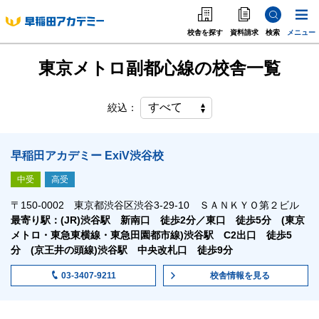
校舎を探す
資料請求
検索
メニュー
東京メトロ副都心線の校舎一覧
中学受験
高校受験
絞込：
大学受験
早稲田アカデミー ExiV渋谷校
個別指導
中受
高受
〒150-0002 東京都渋谷区渋谷3-29-10 ＳＡＮＫＹＯ第２ビル
海外·帰国·首都圏外
最寄り駅：(JR)渋谷駅 新南口 徒歩2分／東口 徒歩5分 (東京
メトロ・東急東横線・東急田園都市線)渋谷駅 C2出口 徒歩5
英語教室
分 (京王井の頭線)渋谷駅 中央改札口 徒歩9分
校舎情報
を見る
03-3407-9211