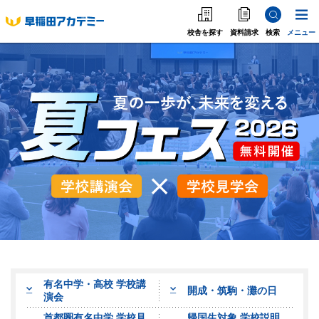
校舎を探す
資料請求
検索
メニュー
中学受験
高校受験
大学受験
個別指導
海外·帰国·首都圏外
英語教室
有名中学・高校 学校講
開成・筑駒・灘の日
演会
首都圏有名中学 学校見
帰国生対象 学校説明