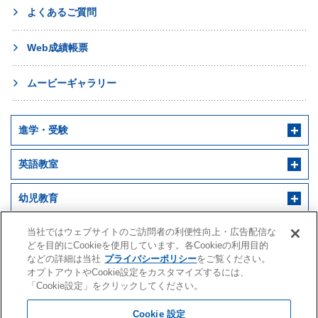
よくあるご質問
Web成績帳票
ムービーギャラリー
進学・受験
英語教室
幼児教育
早稲田アカデミー 個別進学館
English ENGINE
幼児教室サンキッズ
当社ではウェブサイトのご訪問者の利便性向上・広告配信な
医学部予備校
どを目的にCookieを使用しています。各Cookieの利用目的
などの詳細は当社
プライバシーポリシー
をご覧ください。
野田クルゼ
オプトアウトやCookie設定をカスタマイズするには、
「Cookie設定」をクリックしてください。
Cookie 設定