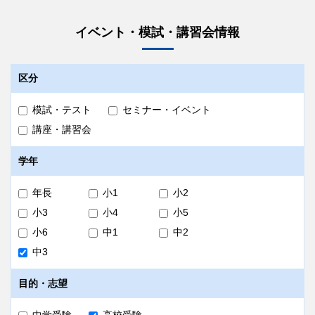
イベント・模試・講習会情報
区分
模試・テスト
セミナー・イベント
講座・講習会
学年
年長
小1
小2
小3
小4
小5
小6
中1
中2
中3
目的・志望
中学受験
高校受験