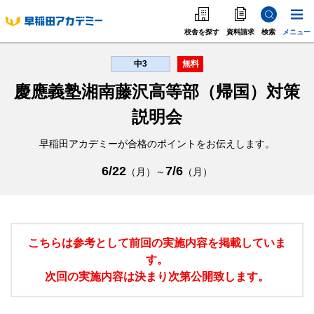
校舎を探す
資料請求
検索
メニュー
中学受験
高校受
中3
無料
中学受験
慶應義塾湘南藤沢高等部（帰国）対策
高校受験
説明会
大学受験
早稲田アカデミーが合格のポイントをお伝えします。
個別指導
6/22
7/6
（月）～
（月）
海外·帰国·首都圏外
英語教室
こちらは参考として前回の実施内容を掲載していま
す。
次回の実施内容は決まり次第公開致します。