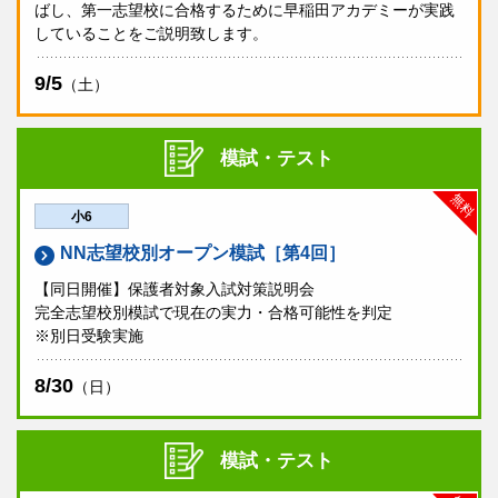
ばし、第一志望校に合格するために早稲田アカデミーが実践
していることをご説明致します。
9/5
（土）
模試・テスト
無料
小6
NN志望校別オープン模試［第4回］
【同日開催】保護者対象入試対策説明会
完全志望校別模試で現在の実力・合格可能性を判定
※別日受験実施
8/30
（日）
模試・テスト