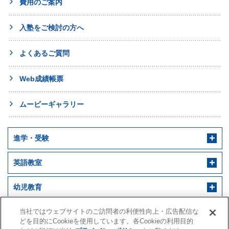
費用のご案内
入塾をご検討の方へ
よくあるご質問
Web成績帳票
ムービーギャラリー
進学・受験
英語教室
幼児教育
早稲田アカデミー 個別進学館
English ENGINE
幼児教室サンキッズ
医学部予備校
当社ではウェブサイトのご訪問者の利便性向上・広告配信な
どを目的にCookieを使用しています。各Cookieの利用目的