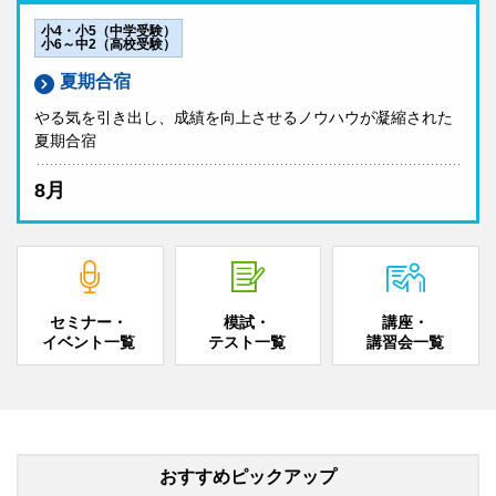
小4・小5（中学受験）
小6～中2（高校受験）
夏期合宿
やる気を引き出し、成績を向上させるノウハウが凝縮された
夏期合宿
8月
セミナー・
模試・
講座・
イベント一覧
テスト一覧
講習会一覧
おすすめピックアップ