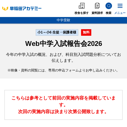
校舎を探す
資料請求
検索
メニュー
中学受験
小1～小6 生徒・保護者様
無料
中学受験
Web中学入試報告会2026
高校受験
大学受験
今年の中学入試の概況、および、科目別入試問題分析についてお
個別指導
伝えします。
映像・資料の閲覧には、専用の申込フォームよりお申し込みください。
海外·帰国·首都圏外
英語教室
こちらは参考として前回の実施内容を掲載していま
す。
次回の実施内容は決まり次第公開致します。