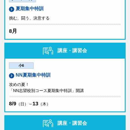
夏期集中特訓
挑む、闘う、決意する
8月
講座・講習会
小6
NN夏期集中特訓
攻めの夏！
「NN志望校別コース夏期集中特訓」開講
8/9
13
（日）～
（木）
講座・講習会