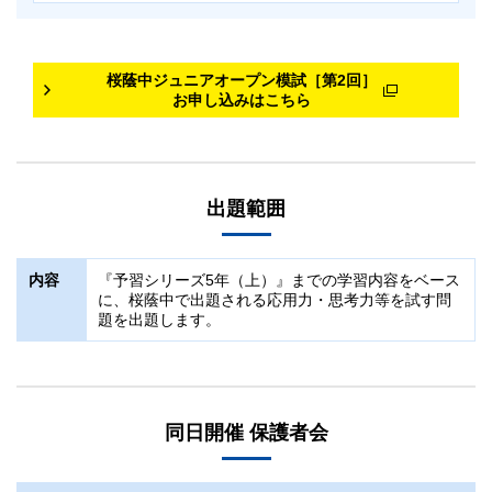
対象
桜蔭中ジュニアオープン模試［第2回］
小5（女子）
お申し込みはこちら
桜蔭中の受験をお考えの方
日程
8/29（土）
出題範囲
「Zoom・
早稲田アカデミーEAST
」を使用したご自宅での受験と
なります。こちらはZoom上で試験監督を行います。受験後は早稲
田アカデミーEASTを使用して答案用紙をご提出いただきます。
内容
『予習シリーズ5年（上）』までの学習内容をベース
に、桜蔭中で出題される応用力・思考力等を試す問
科目
題を出題します。
国語（50分・100点）
算数（50分・100点）
社会（30分・60点）
同日開催 保護者会
理科（30分・60点）
詳細は以下の「
出題範囲
」をご確認ください。