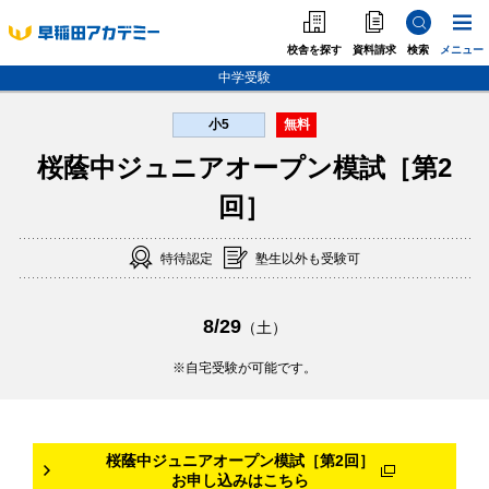
校舎を探す
資料請求
検索
メニュー
中学受験
小5
無料
中学受験
桜蔭中ジュニアオープン模試［第2
高校受験
大学受験
回］
個別指導
特待認定
塾生以外も受験可
海外·帰国·首都圏外
8/29
（土）
英語教室
自宅受験が可能です。
桜蔭中ジュニアオープン模試［第2回］
お申し込みはこちら