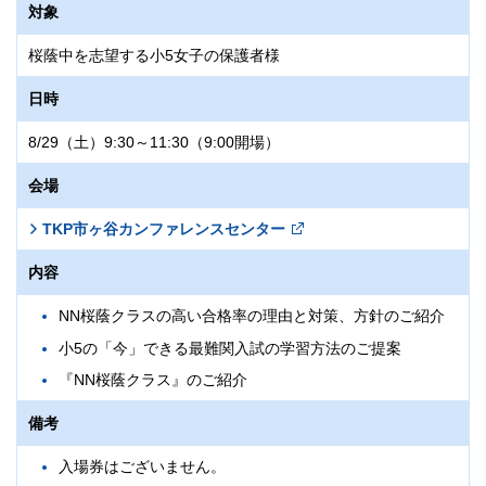
対象
タイムテーブル
桜蔭中を志望する小5女子の保護者様
8:50 Zoom入室開始
9:00～9:10 マスタ記入
日時
9:10～10:00 国語
8/29（土）9:30～11:30（9:00開場）
10:10～11:00 算数
11:10～11:40 社会
会場
11:50～12:20 理科
TKP市ヶ谷カンファレンスセンター
答案提出期限
内容
8/29（土）18:00
NN桜蔭クラスの高い合格率の理由と対策、方針のご紹介
日本時間
小5の「今」できる最難関入試の学習方法のご提案
費用
『NN桜蔭クラス』のご紹介
無料
備考
海外にお住まいの方は、別途送料がかかります。
入場券はございません。