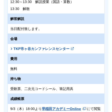
12:30～13:30 解説授業（国語・算数）
13:30 解散
解答解説
当日配付致します。
会場
TKP市ヶ谷カンファレンスセンター
費用
無料
持ち物
受験票、二次元コードシール、筆記用具
成績帳票
9/3（木）18:00より
早稲田アカデミーOnline
にて閲覧