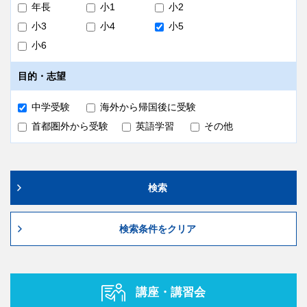
センター
0120-97-3737
までお問い合わせくださ
年長
小1
小2
い。
小3
小4
小5
申込方法
小6
以下の「お申し込みボタン」よりお申し込みください。
目的・志望
申込締切
中学受験
海外から帰国後に受験
首都圏外から受験
英語学習
その他
国内：
8/18（火）19:00
海外：
8/17（月）19:00（日本時間）
検索
検索条件をクリア
講座・講習会