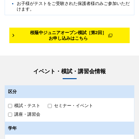
ご準備いただく物
お子様がテストをご受験された保護者様のみご参加いただ
けます。
二次元コードシール、筆記用具
当日自宅受験の問題発送は、海外の方は8/18（火）頃、国内の方
は8/24（月）頃を予定しております。
桜蔭中ジュニアオープン模試［第2回］
成績帳票
お申し込みはこちら
9/3（木）18:00より
早稲田アカデミーOnline
にて閲覧
いただけます。
早稲田アカデミーOnlineのアカウント作成・生徒追加がお済みで
ない方は、
作成手順
をご参照の上、作成をお願い致します。
イベント・模試・講習会情報
紙の成績帳票の返却はございません。
備考
区分
9月からの
NNジュニア桜蔭トップレベル講座
（後期）
の受講資格審査を兼ねます。
模試・テスト
セミナー・イベント
当日自宅受験は特待認定の対象外です。
講座・講習会
解説授業は会場受験のみとなります。
学年
ご不明な点がございましたら、塾生は
お通いの校舎
へ、早稲田アカデミーにお通いでない方はカスタマー