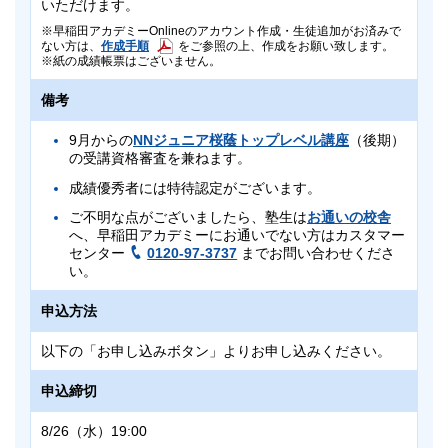
いただけます。
早稲田アカデミーOnlineのアカウント作成・生徒追加がお済みで
ない方は、
作成手順
をご参照の上、作成をお願い致します。
紙の成績帳票はございません。
備考
9月からの
NNジュニア桜蔭トップレベル講座
（後期）
の受講資格審査を兼ねます。
成績優秀者には特待認定がございます。
ご不明な点がございましたら、塾生は
お通いの校舎
へ、早稲田アカデミーにお通いでない方はカスタマー
センター
0120-97-3737
までお問い合わせくださ
い。
申込方法
以下の「お申し込みボタン」よりお申し込みください。
申込締切
8/26（水）19:00