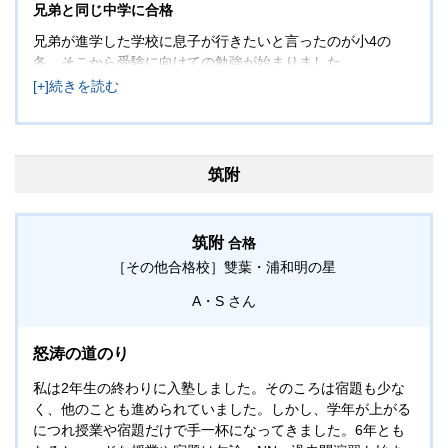
兄弟と同じ中学に合格
兄弟が進学した学校に息子が行きたいと言ったのが小4の
冬。そこから受験に向けての勉強が始まりました。
なかなか成績が伸びず、ハラハラしましたが、塾に相談しな
がら、息子の勉強に付き合いました。特に国語が苦手で記述
はいつも白紙になってしまっている状態が小6前半まで続き
ましたが、文章をたくさん読むことで、最後は書けるように
なりました。先生方がよく「最後に学力が伸びる」とおっし
筑附
ゃっていましたが、その通りで、冬以降、たくさんの演習を
することで、成績が伸びたと思います。これまで積み上げて
きた基礎が大事だったんだなぁと改めて感じました。最後ま
筑附
合格
で過去問対策に付き合っていただいた先生方には感謝してお
［その他合格校］
雙葉・浦和明の星
ります。
A・S
怒涛の道のり
私は2年生の終わりに入塾しました。そのころは宿題も少な
く、他のことも進められていました。しかし、学年が上がる
につれ授業や宿題だけで手一杯になってきました。6年とも