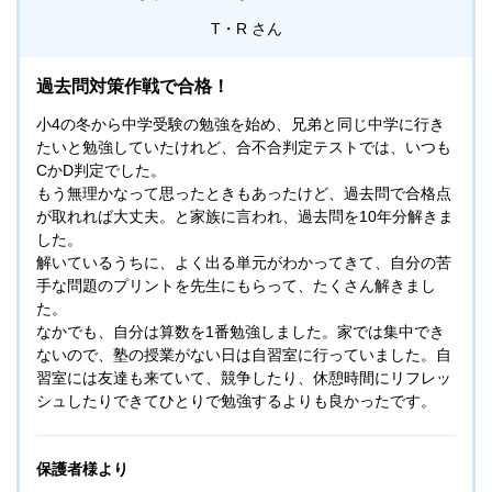
T・R
過去問対策作戦で合格！
小4の冬から中学受験の勉強を始め、兄弟と同じ中学に行き
たいと勉強していたけれど、合不合判定テストでは、いつも
CかD判定でした。
もう無理かなって思ったときもあったけど、過去問で合格点
が取れれば大丈夫。と家族に言われ、過去問を10年分解きま
した。
解いているうちに、よく出る単元がわかってきて、自分の苦
手な問題のプリントを先生にもらって、たくさん解きまし
た。
なかでも、自分は算数を1番勉強しました。家では集中でき
ないので、塾の授業がない日は自習室に行っていました。自
習室には友達も来ていて、競争したり、休憩時間にリフレッ
シュしたりできてひとりで勉強するよりも良かったです。
保護者様より