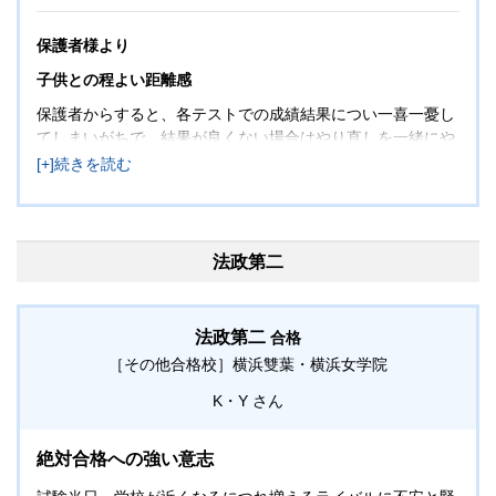
保護者様より
子供との程よい距離感
保護者からすると、各テストでの成績結果につい一喜一憂し
てしまいがちで、結果が良くない場合はやり直しを一緒にや
ることもありました。しかしながら、なかなか思い通りにな
らない子をみて、つい厳しいことを言ってしまうこともあり
ました。もしかしたら逆効果かな？と思った本番半年前くら
いからは、やり直しした？などと確認するだけにし、基本全
ては本人に任せるようにしました。早寝早起きも本人で決め
法政第二
たことなので、最後は本人の自主性に任せてお互いに信頼し
合えたのが良い結果に繋がったと思います。
法政第二
合格
［その他合格校］
横浜雙葉・横浜女学院
K・Y
絶対合格への強い意志