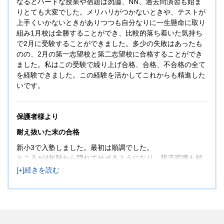
なるとハードな授業や宿題は勿論、NN、過去問演習も始ま
りとても大変でした。メリハリがつかないときや、テストが
上手くいかないときがありつつも自分なりに一生懸命に取り
組み1月校は全勝することができ、比較的落ち着いた気持ち
で2月に受験することができました。多少の失敗はあったも
のの、2月の第一志望校と第二志望校に合格することができ
ました。私はこの受験で繰り上げ合格、合格、不合格の全て
を経験できました。この経験を活かしてこれからも精進した
いです。
保護者様より
耐え抜いた末の合格
新小3で入塾しました。最初は順調でした。
ところが4年秋から隠れてサボるようになり、親子喧嘩も頻
発し、何度も受験をやめようとしました。6年の夏前からは
状況が悪化し、成績も下がりました。それでも娘は諦めませ
んでした。
受験後に教材を整理して、娘の努力がわかりました。サボっ
ているように見えても、通常授業、季節講習、NNで相当な
量の勉強をしていました。