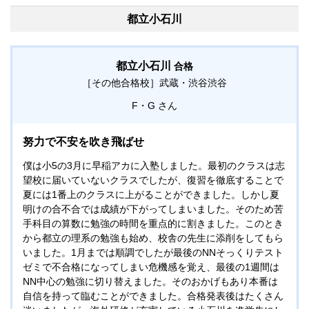
めずに前を向いて頑張れるように力を貸してくださいまし
都立小石川
た。受験直前、先生や塾の仲間たちと合格に向かって頑張る
パワーは、本当に大きな力でした。最後まで信じて頑張った
甲斐があり、第一志望に合格することができました。中学受
都立小石川
合格
験を経験して、親子ともども貴重な経験をすることができま
［その他合格校］
武蔵・渋谷渋谷
した。
F・G
努力で不安を吹き飛ばせ
僕は小5の3月に早稲アカに入塾しました。最初のクラスは志
望校に届いていないクラスでしたが、復習を徹底することで
夏には1番上のクラスに上がることができました。しかし夏
明けの合不合では成績が下がってしまいました。そのため苦
手科目の算数に勉強の時間を重点的に割きました。このとき
から都立の理系の勉強も始め、校舎の先生に添削をしてもら
いました。1月までは順調でしたが最後のNNそっくりテスト
ゼミで不合格になってしまい危機感を覚え、最後の1週間は
NN中心の勉強に切り替えました。そのおかげもあり本番は
自信を持って臨むことができました。合格発表後はたくさん