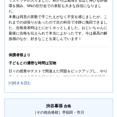
でスイッチが入りました。秋からは勉強するほど伸びる好循
環を掴み、NNの壮行会での表彰も大きな自信になりまし
た。
本番は得意の算数で手ごたえがなく不安を感じましたが、こ
れまでの頑張りがあったので次の科目で冷静に挽回できまし
た。合格発表時はとにかくホッとしました。おじいちゃんに
最後に合格を伝えられて本当によかったです。今は最高の解
放感のなか、好きなことを楽しんでいます！
保護者様より
子どもとの濃密な時間は宝物
日々の授業やテストで間違えた問題をピックアップし、やり
直しをさせる伴走を続けました。NNの正月特訓や直前講習
まで膨大な解き直しを継続するのは親子共に大変でしたが、
最後の一問までやり切ったとき、本人の顔に「もう大丈夫」
という確かな自信が宿ったのを感じました。
目標を達成した喜びと同時に、親離れしていく姿に一抹の寂
しさも感じていますが、高校・大学受験では親はこれほど関
渋谷幕張
合格
わることはないと思うと、中学受験を通じて過ごした子ども
［その他合格校］
早稲田・市川
との濃密な時間は、親にとってもかけがえのない宝物になり