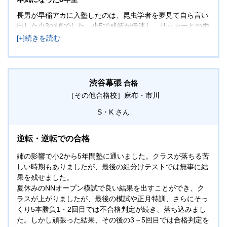
長男が早稲アカに入塾したのは、昆虫学者を夢見て自ら言い
出した小3の頃でした。小5で成績が低迷し、サッカーとの両
立に親子で苦しみましたが、小6で友人に触発され本人が
「本気」に。親は基礎固めと戦略面に徹し、本人にはPDCA
を回して自ら分析させるよう促しました。その結果、偏差値
は10以上上昇。
​1月の不合格や過酷な連戦に親子で追い詰められた際も、子
渋谷幕張
合格
供を信じて前向きな言葉をかけ続けました。本番では、NN
［その他合格校］
麻布・市川
早稲田で鍛え抜いた経験が大きな自信となり、落ち着いて早
稲田中の合格を掴み、熱望した渋幕も逆転合格。受験を通じ
S・K
自立し、大きく成長した息子の姿こそが、我が家にとって最
大の収穫です。
逆転・逆転での合格
姉の影響で小2から5年間塾に通いました。クラスが落ちる苦
しい時期もありましたが、最後の組分けテストでは無事に結
果を残せました。
夏休みのNNオープン模試で良い結果を出すことができ、ク
ラスが上がりましたが、最後の模試や正月特訓、さらにそっ
くり5本勝負1・2回目では不合格判定が続き、落ち込みまし
た。しかし頑張った結果、その後の3～5回目では合格判定を