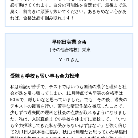
必ず助けてくれます。自分の可能性を否定せず、最後まで泥
臭く、前向きに頑張り抜いてください。あきらめない心があ
れば、合格は必ず掴み取れます！
早稲田実業
合格
［その他合格校］
栄東
Y・R
受験も学校も習い事も全力投球
私は暗記が苦手で、テストではいつも国語の漢字と理科と社
会が足を引っ張ってしまい、11月時点でも早実の合格率は
50％で、厳しいなと思っていました。でも、その後、過去の
テキストの復習を行い、苦手な暗記作業を徹底したことで、
少しずつ過去問の理科と社会の点数が取れるようになりまし
た。私は、入試直前まで小学校を休まずに登校して、「いつ
も全力投球してきた私が受からないはずはない」と強く信じ
て2月1日入試本番に臨み、秋には無理だと思っていた早稲田