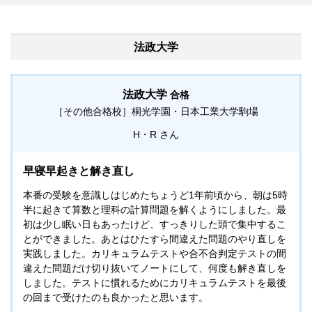
法政大学
法政大学
合格
［その他合格校］
桐光学園・日本工業大学駒場
H・R
早寝早起きと解き直し
本番の受験を意識しはじめたちょうど1年前頃から、朝は5時
半に起きて算数と理科の計算問題を解くようにしました。最
初は少し眠い日もあったけど、すっきりした頭で集中するこ
とができました。あとはひたすら間違えた問題のやり直しを
実践しました。カリキュラムテストや合不合判定テストの間
違えた問題だけ切り抜いてノートにして、何度も解き直しを
しました。テストに慣れるためにカリキュラムテストを最後
の回まで受けたのも良かったと思います。