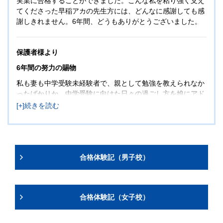
実業に合格することができました。こんな私を粘り強く支え
てくださった早稲アカの先生方には、どんなに感謝しても感
謝しきれません。6年間、どうもありがとうございました。
保護者様より
6年間の努力の賜物
私も妻も中学受験未経験者で、親として勉強を教えられなか
ったばかりか、中学受験に向けた日々の過ごし方を娘にアド
バイスすることもできませんでした。にもかかわらず、娘は
6年生の途中まで複数の習いごとをこなし、入試直前まで学
校を1日も休むことなく本番に臨み、特に女子には狭き門で
ある早稲田実業の合格を勝ち取ることができました。これも
ひとえに早稲田アカデミーの皆様のおかげです。改めて御礼
申し上げます。
合格体験記（男子校）
合格体験記（女子校）