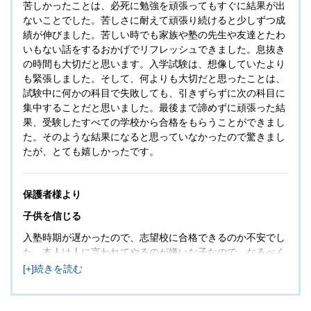
苦しかったことは、必死に勉強を頑張ってもすぐに結果が出
ないことでした。苦しさに耐えて頑張り続けると少しずつ成
績が伸びました。苦しい時でも家族や塾の先生や友達とたわ
いもない話をするおかげでリフレッシュできました。息抜き
の時間も大切だと思います。入学試験は、想像していたより
も緊張しました。そして、何よりも大切だと思ったことは、
試験中に何かの科目で失敗しても、引きずらずに次の科目に
集中することだと思いました。最後まで諦めずに頑張った結
果、受験したすべての学校から合格をもらうことができまし
た。そのような結果になると思っていなかったので驚きまし
たが、とても嬉しかったです。
保護者様より
子供を信じる
入塾時期が遅かったので、志望校に合格できるのか不安でし
た。本人は人に言われてやるのが嫌いな子なので、なるべく
口出しをしないで本人に任せました。6年生の夏期講習会の
頃から今まで以上に勉強に真剣に取り組むようになってきま
したが、その後のテストでいい結果を得られませんでした。
親子で不安を感じていましたが、どんなときでも先生方は諦