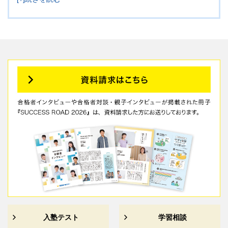
NNの先生がZoomで算数の質問対応を二度も引き受けてくだ
さいました。解法だけでなく温かい激励もいただき、娘は大
きな自信を持って本番に臨めたようです。
第一志望校合格に必要な記述力を養うため、桜蔭レベルの過
酷な対策に揉まれ、最後まで逃げずに夢を叶えた娘を誇りに
思います。熱心にご指導くださった先生方、そして娘を信じ
て最後まで支えてくださった早稲アカに心から感謝申し上げ
ます。最高の6年間をありがとうございました！
入塾テスト
学習相談