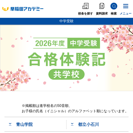
校舎を探す
資料請求
検索
メニュー
中学受験
中学受験
高校受験
大学受験
個別指導
海外·帰国·首都圏外
英語教室
掲載順は進学校名の50音順、
お子様の氏名（イニシャル）のアルファベット順になっています。
青山学院
都立小石川