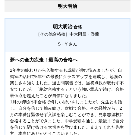
数は6年後半には不得意科目ではなくなり、他の教科をカバ
明大明治
ーすることもありました。負けず嫌いの性格でコツコツと課
題に取り組み、クラスの仲間と楽しんで塾へ通い、最後まで
志望校合格への志を持ち続けやり遂げてくれた娘の姿に頼も
明大明治
合格
しさ、逞しさを感じ、応援してよかったと心から実感しまし
［その他合格校］
中大附属・香蘭
た。
S・Y
夢への全力疾走！最高の合格へ
2年生の終わりから入塾するも成績が伸び悩みましたが、自
習室の活用で5年生の最後にクラスアップを達成し、勉強の
楽しさを知りました。過去問演習では、当初点数が取れず不
安でしたが、「絶対合格する」という強い意志で続け、合格
最低点を超えたことが自信になりました。
1月の初戦は不合格で悔しい思いをしましたが、先生とも話
し、自分を信じて挑み続け、次戦で合格。その経験から、2
月の本番は緊張せず入試を楽しむことができ、見事志望校に
合格することができました。中学受験を通し、最後まで自分
を信じて駆け抜ける大切さを学びました。支えてくれた先生
方、本当にありがとうございました。