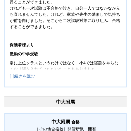
得ることができました。
けれども一次試験は不合格で泣き、自分一人ではなかなか立
ち直れませんでした。けれど、家族や先生の励ましで気持ち
が前を向けました。そこから二次試験対策に取り組み、合格
することができました。
保護者様より
激動の中学受験
常に上位クラスというわけではなく、小4では宿題をやらな
くなり喝を入れていただいたこともありました。
問題が解けないと静かに涙する無口な息子ですが、塾と先生
方が大好きで、家族も授業の話を聞くのが楽しみでした。
小6になり共学校の渋幕を第一志望としましたが、苦手科目
は直前でも偏差値30台を叩き出したことがありました。
渋幕の一次を落とした時、家では手がつけられないほど号泣
中大附属
していましたが、塾で励ましてもらうとさっと立ち直り気持
ちを切り替え、おかげさまで二次で合格をいただくことがで
きました。
中大附属
合格
5年間息子を一緒に育てていただき、本当にありがとうござ
［その他合格校］
開智所沢・開智
いました。