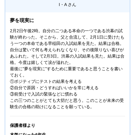
ました。熱意を持って最後まで本人のやる気を引き出してく
I・A
ださった先生方には、感謝の気持ちでいっぱいです。
夢を現実に
2月2日午後2時。自分の二つある本命の一つである渋幕の試
験が終わった。そこから、父と合流して、2月1日に受けたも
う一つの本命である早稲田の入試結果を見た。結果は合格。
自分は驚いて何も考えられなくなり、その後限りない喜びが
あふれた。そして2月3日。渋幕の入試結果も見た。結果は合
格。今度は嬉しくて涙が溢れた。
最後に"夢を現実に"するために重要であると思うことを書い
ておく。
①ポジティブにテストの結果を考える
②自分で原因・どうすればいいかを常に考える
③前受けで入試の緊張などに慣れる
この三つのことがとても大切だと思う。このことが未来の受
験生の合格の助けになることを願っている。
保護者様より
本気になった6年生