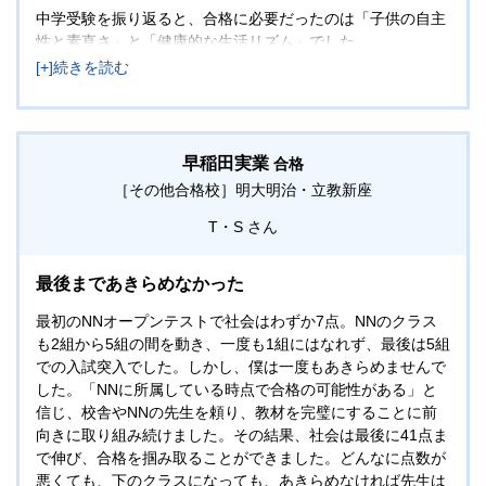
中学受験を振り返ると、合格に必要だったのは「子供の自主
性と素直さ」と「健康的な生活リズム」でした。
息子は5年生の頃には自分で学習計画を立てて進めており、
親は細かい内容に口を出さず、尊重して見守ることができま
した。また、塾やNNの先生の助言を素直に受け入れ、やり
切ったことも大きな力になりました。親が唯一徹底したのは
睡眠と食事の管理です。どんなに帰宅が遅くても22時就寝を
早稲田実業
合格
守り、翌日の集中力を保てるようにしました。
［その他合格校］
明大明治・立教新座
中学受験は親が主導するものと思われがちですが、最後に問
われるのは「子供を信じて見守る覚悟」だと感じています。
T・S
最後まであきらめなかった
最初のNNオープンテストで社会はわずか7点。NNのクラス
も2組から5組の間を動き、一度も1組にはなれず、最後は5組
での入試突入でした。しかし、僕は一度もあきらめませんで
した。「NNに所属している時点で合格の可能性がある」と
信じ、校舎やNNの先生を頼り、教材を完璧にすることに前
向きに取り組み続けました。その結果、社会は最後に41点ま
で伸び、合格を掴み取ることができました。どんなに点数が
悪くても、下のクラスになっても、あきらめなければ先生は