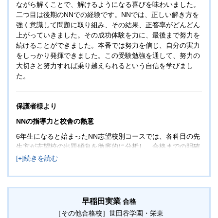
ながら解くことで、解けるようになる喜びを味わいました。
二つ目は後期のNNでの経験です。NNでは、正しい解き方を
強く意識して問題に取り組み、その結果、正答率がどんどん
上がっていきました。その成功体験を力に、最後まで努力を
続けることができました。本番では努力を信じ、自分の実力
をしっかり発揮できました。この受験勉強を通して、努力の
大切さと努力すれば乗り越えられるという自信を学びまし
た。
保護者様より
NNの指導力と校舎の熱意
6年生になると始まったNN志望校別コースでは、各科目の先
生方が志望校の出題傾向を徹底的に分析し、合格までの明確
なロードマップを示して最短距離で導いてくださいました。
例えば理科は本番で出題形式が的中し、初見の内容でも授業
で身につけた解き方を活かして落ち着いて解答できたのは、
その成果かと思います。また、小学生は当日の精神状態に左
右されやすいなか、校舎の先生方が一人ひとりの性格や特徴
早稲田実業
合格
を理解し、温かく支えてくださったことで本番でも実力を十
［その他合格校］
世田谷学園・栄東