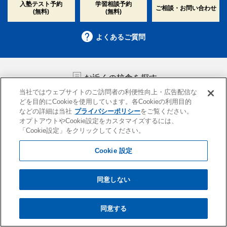
入塾テスト予約
学習相談予約
ご相談・お問い合わせ
(無料)
(無料)
よくあるご質問
お近くの校舎を探す
当社ではウェブサイトのご訪問者の利便性向上・広告配信な
どを目的にCookieを使用しています。各Cookieの利用目的
などの詳細は当社
プライバシーポリシー
をご覧ください。
※駅名で検索いただく際は「駅」も含めたキーワードをご入力ください。
オプトアウトやCookie設定をカスタマイズするには、
（例：池袋の場合、「池袋駅」とご入力ください）
「Cookie設定」をクリックしてください。
Cookie 設定
沿線から探す
地域から探す
同意しない
同意する