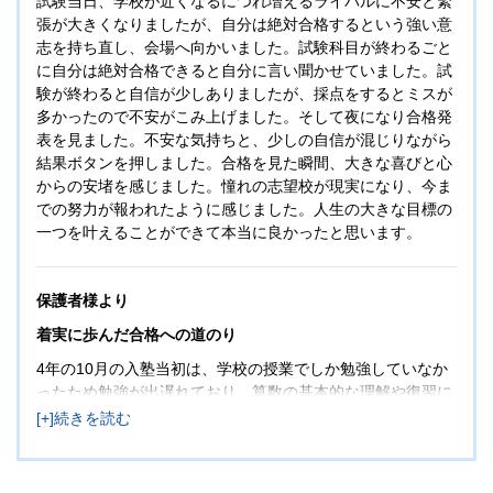
試験当日、学校が近くなるにつれ増えるライバルに不安と緊
張が大きくなりましたが、自分は絶対合格するという強い意
志を持ち直し、会場へ向かいました。試験科目が終わるごと
に自分は絶対合格できると自分に言い聞かせていました。試
験が終わると自信が少しありましたが、採点をするとミスが
多かったので不安がこみ上げました。そして夜になり合格発
表を見ました。不安な気持ちと、少しの自信が混じりながら
結果ボタンを押しました。合格を見た瞬間、大きな喜びと心
からの安堵を感じました。憧れの志望校が現実になり、今ま
での努力が報われたように感じました。人生の大きな目標の
一つを叶えることができて本当に良かったと思います。
保護者様より
着実に歩んだ合格への道のり
4年の10月の入塾当初は、学校の授業でしか勉強していなか
ったため勉強が出遅れており、算数の基本的な理解や復習に
一緒に取り組みました。組分けテスト前は課題をこなしきれ
ないこともありましたが、徐々に受験生活のリズムをつかみ
着実に実力をつけていきました。国語はスランプの時期もあ
りましたが、先生にアドバイスをいただき克服しました。算