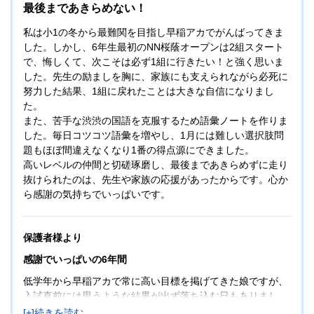
最後まであきらめない！
私は小1の冬から最難関を目指し早稲アカでがんばってきま
した。しかし、6年生最初のNN桜蔭オープンは2組スタート
で、悔しくて、次こそは必ず1組に行きたい！と強く思いま
した。先生の励ましを胸に、家族にも支えられながら必死に
努力した結果、1組に戻れたことは大きな自信になりまし
た。
また、苦手な渋渋の国語を克服するため語彙ノートを作りま
した。毎日コツコツ語彙を増やし、1月には難しい選択肢問
題もほぼ間違えなくなり1番の得点源にできました。
高いレベルの仲間と切磋琢磨し、最後まであきらめずに走り
抜けられたのは、先生や家族の応援があったからです。心か
ら感謝の気持ちでいっぱいです。
保護者様より
感謝でいっぱいの6年間
低学年から早稲アカで常に高い目標を掲げてきた娘ですが、
入試直前には思うような結果が出ず落ち込む日もありまし
た。そんななか、本番直前のお忙しい時期にも関わらず、