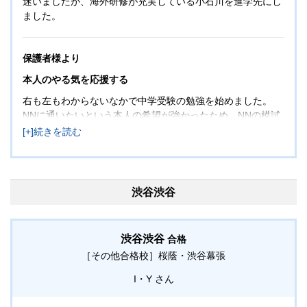
迷いましたが、海外研修が充実している小石川を進学先にし
ました。
保護者様より
本人のやる気を応援する
右も左もわからないなかで中学受験の勉強を始めました。
NNに通いたいという本人の希望が強かったため、NNの模試
を受けさせました。NNの授業も普段の授業もわからないこ
とがわかるようになって勉強を楽しんでいました。NNの模
試や合不合は、そのときの理解度やどこまでできるのかをチ
ェックできるいい機会だったように思います。成績が下がり
親子共に不安になる時期もありましたが、結果的にそれがま
渋谷渋谷
たやる気のエンジンとなっていました。我が家の場合は本人
がやりたいことや受けたい学校がはっきりとしていて、親と
しては不安もありましたが、結果として彼のやりたいことを
渋谷渋谷
合格
応援したことで自発的に取り組んで結果を出せたのかなと思
［その他合格校］
桜蔭・渋谷幕張
います。
I・Y