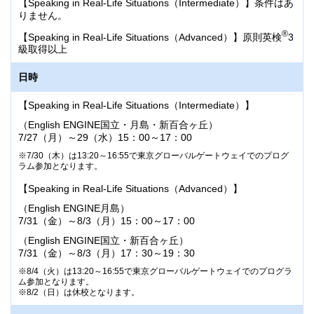
【Speaking in Real-Life Situations（Intermediate）】条件はあ
7/27（月）～30（木）15:00～17:00
【英語検定対策講座2級レベル】
りません。
【英語検定対策講座2級レベル】
8/5（水）～ 8（土）12:30～14:30
®
【Speaking in Real-Life Situations（Advanced）】原則英検
3
7/27（月）～ 30（木） 12:30～14:30
8/2（日）は休校となります。
級取得以上
8/2（日）は休校となります。
受講料
日時
受講料
塾生：24,000円
【Speaking in Real-Life Situations（Intermediate）】
塾生：24,000円
早稲田アカデミーにお通いでない方：28,800円
（English ENGINE国立・月島・新百合ヶ丘）
早稲田アカデミーにお通いでない方：28,800円
7/27（月）～29（水）15：00～17：00
受講料は「税込」です。別途、教材費がかかります。
受講料は「税込」です。別途、教材費がかかります。
7/30（木）は13:20～16:55で東京グローバルゲートウェイでのプログ
備考
ラム参加となります。
備考
【Speaking in Real-Life Situations（Advanced）】
対面授業のみの実施となります。
対面授業のみの実施となります。
（English ENGINE月島）
ご不明な点がございましたら、
7/31（金）～8/3（月）15：00～17：00
ご不明な点がございましたら、
English ENGINE新百合ヶ丘
までお問い合わせくださ
English ENGINE月島
までお問い合わせください。
い。
（English ENGINE国立・新百合ヶ丘）
7/31（金）～8/3（月）17：30～19：30
申込方法
申込方法
8/4（火）は13:20～16:55で東京グローバルゲートウェイでのプログラ
ム参加となります。
8/2（日）は休校となります。
English ENGINEにお通いの方は、校舎にて「申込書」を
English ENGINEにお通いの方は、校舎にて「申込書」を
配布致します。
配布致します。