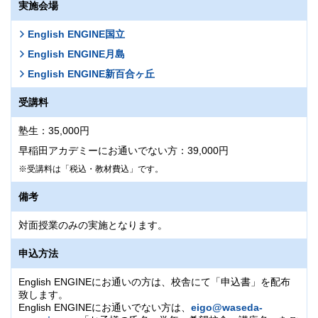
実施会場
English ENGINEにお通いでない方は、
English ENGINEにお通いでない方は、
eigo@waseda-
eigo@waseda-
ac.co.jp
ac.co.jp
へ、「お子様の氏名・学年・希望校舎・講座名」
へ、「お子様の氏名・学年・希望校舎・講座名」
をご記載いただきメールをお送りください。もしくは、お
をご記載いただきメールをお送りください。もしくは、お
English ENGINE国立
電話にてEnglish ENGINE月島
電話にてEnglish ENGINE新百合ヶ丘
03-5166-0511
044-951-0511
までお問
ま
English ENGINE月島
い合わせください。
でお問い合わせください。
English ENGINE新百合ヶ丘
受講料
塾生：35,000円
早稲田アカデミーにお通いでない方：39,000円
受講料は「税込・教材費込」です。
備考
対面授業のみの実施となります。
申込方法
English ENGINEにお通いの方は、校舎にて「申込書」を配布
致します。
English ENGINEにお通いでない方は、
eigo@waseda-