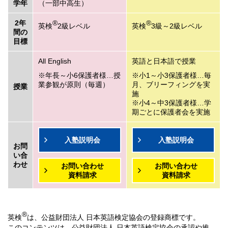
学年
（一部中高生）
2年
®
®
英検
2級レベル
英検
3級～2級レベル
間の
目標
All English
英語と日本語で授業
年長～小6保護者様…授
小1～小3保護者様…毎
業参観が原則（毎週）
月、ブリーフィングを実
授業
施
小4～中3保護者様…学
期ごとに保護者会を実施
入塾説明会
入塾説明会
お問
い合
わせ
お問い合わせ
お問い合わせ
資料請求
資料請求
®
英検
は、公益財団法人 日本英語検定協会の登録商標です。
このコンテンツは、公益財団法人 日本英語検定協会の承認や推