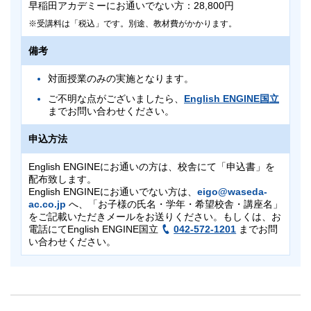
早稲田アカデミーにお通いでない方：28,800円
受講料は「税込」です。別途、教材費がかかります。
備考
対面授業のみの実施となります。
ご不明な点がございましたら、
English ENGINE国立
までお問い合わせください。
申込方法
English ENGINEにお通いの方は、校舎にて「申込書」を
配布致します。
English ENGINEにお通いでない方は、
eigo@waseda-
ac.co.jp
へ、「お子様の氏名・学年・希望校舎・講座名」
をご記載いただきメールをお送りください。もしくは、お
電話にてEnglish ENGINE国立
042-572-1201
までお問
い合わせください。
対象
対象
小1～高3
小1～高3