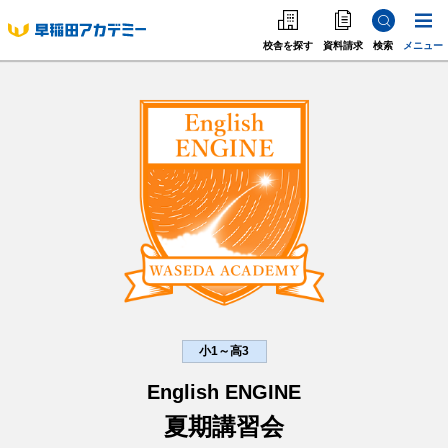
校舎を探す
資料請求
検索
メニュー
中学受験
高校受
中学受験
高校受験
大学受験
個別指導
海外·帰国·首都圏外
英語教室
小1～高3
English ENGINE
夏期講習会