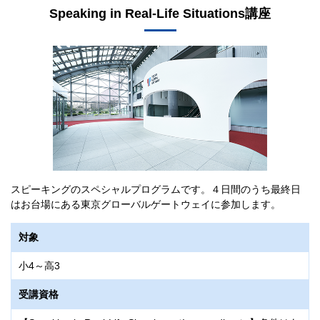
Speaking in Real-Life Situations講座
受講資格
受講資格
®
®
【英語検定対策講座4級レベル】原則英検
【英語検定対策講座4級レベル】原則英検
5級取得以上
5級取得以上
®
®
【英語検定対策講座3級レベル】原則英検
【英語検定対策講座3級レベル】原則英検
4級取得以上
4級取得以上
®
®
【英語検定対策講座準2級レベル】原則英検
【英語検定対策講座準2級レベル】原則英検
3級取得以上
3級取得以上
®
®
【英語検定対策講座2級レベル】原則英検
【英語検定対策講座2級レベル】原則英検
準2級取得以上
準2級取得以上
実施会場
実施会場
English ENGINE月島
English ENGINE新百合ヶ丘
スピーキングのスペシャルプログラムです。４日間のうち最終日
はお台場にある東京グローバルゲートウェイに参加します。
日時
日時
【英語検定対策講座4級レベル】
【英語検定対策講座4級レベル】
対象
7/27（月）～ 30（木） 10:00～12:00
8/5（水）～ 8（土）15:00～17:00
小4～高3
【英語検定対策講座3級レベル】
【英語検定対策講座3級レベル】
7/27（月）～ 30（木） 12:30～14:30
8/5（水）～ 8（土）10:00～12:00
受講資格
【英語検定対策講座準2級レベル】
【英語検定対策講座準2級レベル】
7/27（月）～30（木）10:00～12:00
8/5（水）～ 8（土）12:30～14:30