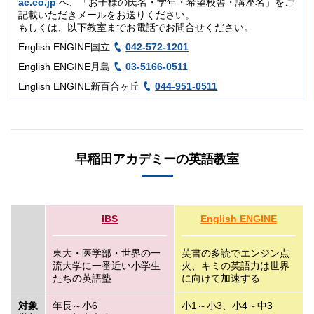
ac.co.jp
へ、「お子様の氏名・学年・希望校舎・講座名」をご
記載いただきメールをお送りください。
もしくは、以下教室までお電話でお問合せください。
English ENGINE国立
042-572-1201
English ENGINE月島
03-5166-0511
English ENGINE新百合ヶ丘
044-951-0511
早稲田アカデミーの英語教室
IBS
English ENGINE
東大・医学部・世界の一
英書の多読でエンジン点
流大学に一番近い小学生
火、キミの英語力は世界
たちの英語塾
に向けて加速する
対象
年長～小6
小1～小3、小4～中3