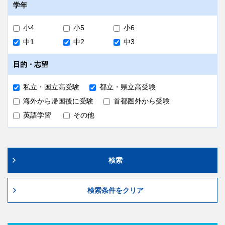
10:50～11:30 国語
無料
社会
社会
地理：世界地理（全範囲）、日本地理（日本のす
地理：全範囲
学年
がた）、地域の調査（地形図など）
歴史：明治・大正時代まで
中3はZoom試験監督がございます。
歴史：安土桃山時代まで
持ち物
受験後、
早稲田アカデミーEAST
で解答用紙をご提出いた
小4
小5
小6
だきます。
中1
中2
中3
受験票、筆記用具、二次元コードシール
答案提出期限
成績帳票
目的・志望
7/4（土）14:30
事前受験：7/10（金）18:00より
上記に間に合わない場合は、7/11（土）までに返送用封筒にて答
私立・国立高受験
都立・県立高受験
早稲田アカデミーOnline
にて閲覧いただけます。
案を返送いただけます。後日所属校舎より、採点答案と成績帳票を
送付致します（成績帳票は簡易帳票となります）。
事後受験：校舎で手採点の上、紙の簡易帳票を配付致しま
海外から帰国後に受験
首都圏外から受験
す。
英語学習
その他
解答解説
早稲田アカデミーOnlineのアカウント作成・生徒追加がお済みで
ない方は、
作成手順
をご参照の上、作成をお願い致します。
解答解説・解説授業映像を7/19（日）より
早稲田アカデミーOnline
の「学習コンテンツ」ページ
備考
にて閲覧いただけます。
検索
必修受験と位置付けられている塾生の方は、原則別途
費用
のお申し込みは不要です（Onlineアンケートの回答
は必要です）。詳細は早稲田アカデミーOnlineに公
検索条件をクリア
開されているご案内をご確認ください。
無料
試験時間中（休憩時間を含む）、スマートフォン等の
ご準備いただく物
通信機能のある電子機器はご使用いただけません。緊