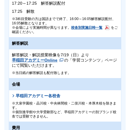
17:20～17:25 解答解説配付
17:25 解散
3科目受験の方は国語までで終了、16:00～16:05解答解説配付、
16:05解散となります。
校舎別実施日時一覧
会場により実施時間が異なります。
をご
確認ください。
解答解説
解答解説・解説授業映像を7/19（日）より
早稲田アカデミーOnline
の「学習コンテンツ」ページ
にて閲覧いただけます。
当日紙の解答解説も配付致します。
会場
早稲田アカデミー各校舎
大泉学園校・品川校・中央林間校・二俣川校・本厚木校を除きま
す。
個別進学館や大学受験部など、早稲田アカデミーの別ブランド校
舎では受験できません。
費用