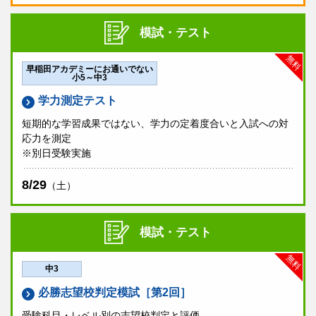
中3は、9月より開講の
私立実力錬成コース
の受講資格
締切後でも校舎に空席があればお申し込みいただける可能性がご
ざいます。
受験希望校舎
にご相談ください。
審査を兼ねます。ただし、
早稲田アカデミーEAST
で
解答用紙をご提出いただけなかった方は資格付与はご
模試・テスト
ざいません。なお、受講資格は9月入会の場合、有効
となります。
無料
早稲田アカデミーにお通いでない
ご不明な点がございましたら、塾生は
お通いの校舎
小5～中3
へ、早稲田アカデミーにお通いでない方は当日会場受
験または別日会場受験のいずれかでお申し込みくださ
学力測定テスト
い。
短期的な学習成果ではない、学力の定着度合いと入試への対
応力を測定
申込締切
※別日受験実施
お申し込み受付は終了致しました。
8/29
（土）
模試・テスト
無料
中3
必勝志望校判定模試［第2回］
受験科目・レベル別の志望校判定と評価