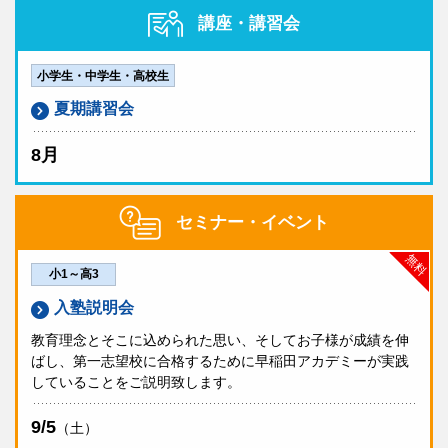
急でお子様へのご連絡が必要な場合は、試験会場まで
講座・講習会
筆記用具（問題等一式はご家庭への到着をお待ちくださ
ご連絡ください。
い。）
普段早稲田アカデミーにお通いでない方でカウンセリ
受験票はございません。
ングを希望される方には、成績帳票公開後に無料カウ
小学生・中学生・高校生
ンセリングを実施させていただきます。
夏期講習会
成績帳票
模試の結果と既定の通知表により、
千葉県立最難関コース
の特待認定がございます。
7/10（金）18:00より
早稲田アカデミーOnline
にて閲
8月
特待の適用期間は夏期講習会から2027年2月までです。
覧いただけます。
事前受験・当日会場受験の方のみ特待認定があります。
早稲田アカデミーOnlineのアカウント作成・生徒追加がお済みで
中3は、9月より開講の
私立実力錬成コース
の受講資格
ない方は、
作成手順
をご参照の上、作成をお願い致します。
セミナー・イベント
紙の成績帳票の返却はありません。
審査を兼ねます。ただし、事後受験の方は資格付与は
ございません。なお、受講資格は9月入会の場合、有
無料
備考
効となります。
小1～高3
ご不明な点がございましたら、塾生は
お通いの校舎
必修受験と位置付けられている塾生の方は、原則別途
入塾説明会
へ、早稲田アカデミーにお通いでない方はカスタマー
のお申し込みは不要です（Onlineアンケートの回答
センター
0120-97-3737
までお問い合わせくださ
は必要です）。詳細は早稲田アカデミーOnlineに公
教育理念とそこに込められた思い、そしてお子様が成績を伸
い。
開されているご案内をご確認ください。
ばし、第一志望校に合格するために早稲田アカデミーが実践
していることをご説明致します。
上記に該当しない、首都圏外にお住まいの塾生の方
申込締切
で、自宅受験を希望する場合、所属校舎までお問い合
わせください。
9/5
お申し込み受付は終了致しました。
（土）