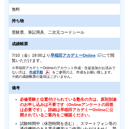
無料
持ち物
受験票、筆記用具、二次元コードシール
成績帳票
7/10（金）18:00より
早稲田アカデミーOnline
にて閲
覧いただけます。
早稲田アカデミーOnlineのアカウント作成・生徒追加がお済みで
ない方は、
作成手順
をご参照の上、作成をお願い致します。
紙の成績帳票の返却はございません。
備考
必修受験と位置付けられている塾生の方は、原則別途
のお申し込みは不要です（Onlineアンケートの回答
は必要です）。詳細は早稲田アカデミーOnlineに公
開されているご案内をご確認ください。
試験時間中（休憩時間を含む）、スマートフォン等の
通信機能のある電子機器はご使用いただけません。緊