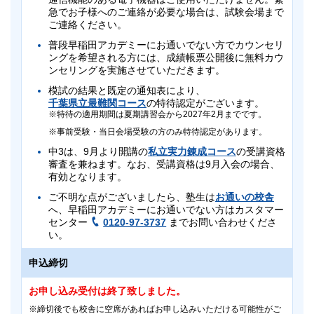
急でお子様へのご連絡が必要な場合は、試験会場まで
ご連絡ください。
普段早稲田アカデミーにお通いでない方でカウンセリ
ングを希望される方には、成績帳票公開後に無料カウ
ンセリングを実施させていただきます。
模試の結果と既定の通知表により、
千葉県立最難関コース
の特待認定がございます。
特待の適用期間は夏期講習会から2027年2月までです。
事前受験・当日会場受験の方のみ特待認定があります。
中3は、9月より開講の
私立実力錬成コース
の受講資格
審査を兼ねます。なお、受講資格は9月入会の場合、
有効となります。
ご不明な点がございましたら、塾生は
お通いの校舎
へ、早稲田アカデミーにお通いでない方はカスタマー
センター
0120-97-3737
までお問い合わせくださ
い。
申込締切
お申し込み受付は終了致しました。
締切後でも校舎に空席があればお申し込みいただける可能性がご