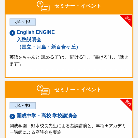
セミナー・イベント
無料
小1～中3
English ENGINE
入塾説明会
（国立・月島・新百合ヶ丘）
英語をちゃんと“読める子”は、“聞ける”し、“書ける”し、“話せ
ます”。
セミナー・イベント
無料
小1～中3
開成中学・高校 学校講演会
開成学園・野水校長先生による基調講演と、早稲田アカデミ
ー講師による座談会を実施