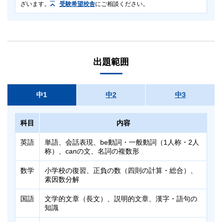
ざいます。
受験希望校舎
にご相談ください。
対象
対象
中1～中3
中1～中3
出題範囲
首都圏外にお住まいの早稲田アカデミー塾生
日程
テストの性質上、上記以外の方はご受験いただけませんのでご注
意ください。
事前受験：6/29（月）～7/3（金）
中1
中2
中3
日程
事後受験：7/6（月）～7/18（土）
原則、事前または当日受験でお申し込みください。事後受験は欠
7/4（土）
席者用として実施致します。
科目
内容
科目
科目
英語
単語、会話表現、be動詞・一般動詞（1人称・2人
称）、canの文、名詞の複数形
英語（40分・100点）
英語（40分・100点）
数学
小学校の復習、正負の数（四則の計算・総合）、
数学（40分・100点）
数学（40分・100点）
素因数分解
国語（40分・100点）
国語（40分・100点）
理科（30分・100点）
国語
文学的文章（長文）、説明的文章、漢字・語句の
理科（30分・100点）
知識
社会（30分・100点）
社会（30分・100点）