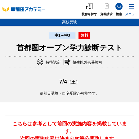
校舎を探す
資料請求
検索
メニュー
高校受験
中1～中3
無料
中学受験
首都圏オープン学力診断テスト
高校受験
特待認定
塾生以外も受験可
大学受験
個別指導
7/4
（土）
海外·帰国·首都圏外
別日受験・自宅受験が可能です。
英語教室
こちらは参考として前回の実施内容を掲載していま
す。
次回の実施内容は決まり次第公開致します。