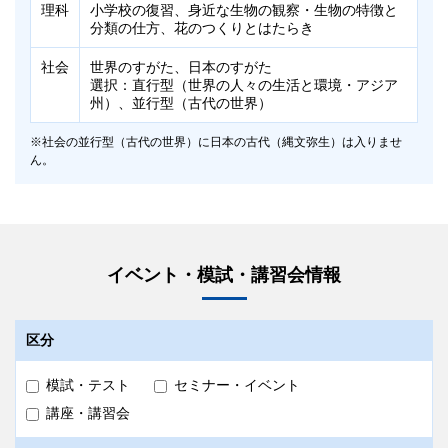
詳細は以下の「
出題範囲
」をご確認ください。
理科
小学校の復習、身近な生物の観察・生物の特徴と
詳細は以下の「
出題範囲
」をご確認ください。
分類の仕方、花のつくりとはたらき
タイムテーブル
タイムテーブル
社会
世界のすがた、日本のすがた
選択：直行型（世界の人々の生活と環境・アジア
中１・中2
実施日時・タイムテーブルは校舎によって異なります。詳
州）、並行型（古代の世界）
問題到着以降、7/4（土）14:30までの間で、ご都合の良い
細は
受験希望校舎
へお問い合わせください。
時間に取り組んでいただけます（Zoomによる試験監督は
ございません）。受験後、
早稲田アカデミーEAST
で解答
社会の並行型（古代の世界）に日本の古代（縄文弥生）は入りませ
解答解説
用紙をご提出いただきます。
ん。
なお、早稲田アカデミーEASTでの答案提出期限は
解答解説・解説授業映像を7/19（日）より
7/4（土）14:30となりますのでご注意ください。
科目
科目
内容
内容
早稲田アカデミーOnline
の「学習コンテンツ」ページ
中3
にて閲覧いただけます。
【5科目受験】
英語
英語
1年の復習、過去進行形、過去形のまとめ、未来の
1・2年の復習（不定詞の基本3用法、動名詞、接
9:00～9:10 志望校コード・受験登録用紙記入
文（will／be going to）、接続詞when,that、不定
続詞など）、受動態、接続詞that（be動詞＋形容
会場
イベント・模試・講習会情報
9:10～9:50 数学
詞（名詞的用法）
詞＋that～、動詞＋人など＋that～）
10:00～10:40 英語
早稲田アカデミー各校舎
10:50～11:30 国語
数学
数学
1年の復習、式の計算
1・2年の復習、式の展開と因数分解
11:40～12:10 社会
大泉学園校・品川校・中央林間校・二俣川校・本厚木校を除きま
区分
す。
12:20～12:50 理科
国語
国語
文学的文章（長文）、説明的文章、漢字・語句の
文学的文章（長文）、説明的文章、古文、漢字・
個別進学館や大学受験部など、早稲田アカデミーの別ブランド校
舎では受験できません。
知識
語句の知識
【3科目受験】
模試・テスト
セミナー・イベント
9:00～9:10 志望校コード・受験登録用紙記入
9:10～9:50 数学
費用
講座・講習会
理科
理科
1年の復習、物質が分かれる変化、物質のつくり
1・2年の復習
10:00～10:40 英語