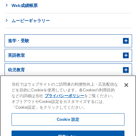
Web成績帳票
ムービーギャラリー
進学・受験
英語教室
幼児教育
早稲田アカデミー 個別進学館
English ENGINE
幼児教室サンキッズ
医学部予備校
当社ではウェブサイトのご訪問者の利便性向上・広告配信な
どを目的にCookieを使用しています。各Cookieの利用目的
などの詳細は当社
プライバシーポリシー
をご覧ください。
野田クルゼ
オプトアウトやCookie設定をカスタマイズするには、
「Cookie設定」をクリックしてください。
Cookie 設定
株式会社早稲田アカデミー
こちらは
「千葉」
のページです。
水戸アカデミー