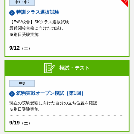
中1・中2
特訓クラス選抜試験
【ExiV校舎】SKクラス選抜試験
最難関校合格に向けた力試し
※別日受験実施
9/12
（土）
模試・テスト
中3
筑駒実戦オープン模試［第1回］
現在の筑駒受験に向けた自分の立ち位置を確認
※別日受験実施
9/19
（土）