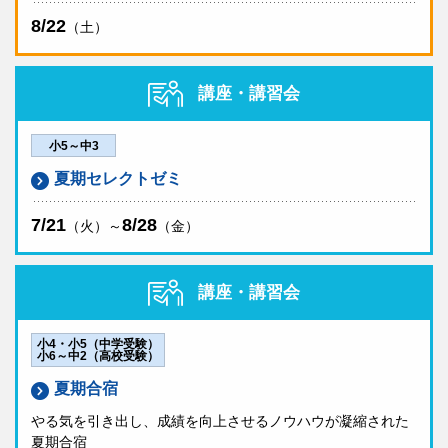
8/22
（土）
講座・講習会
小5～中3
夏期セレクトゼミ
7/21
8/28
（火）～
（金）
講座・講習会
小4・小5（中学受験）
小6～中2（高校受験）
夏期合宿
やる気を引き出し、成績を向上させるノウハウが凝縮された
夏期合宿