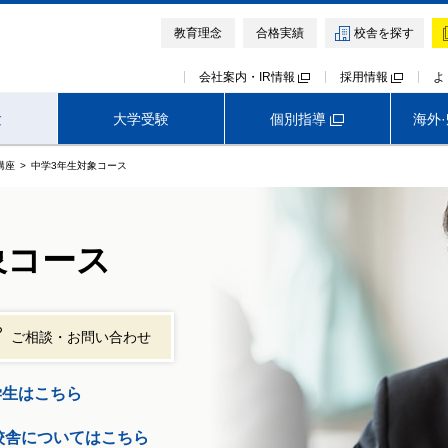
教育理念
合格実績
校舎を探す
会社案内・IR情報
採用情報
よ
個別指導
験
大学受験
海外
講座
中学3年生対象コース
高校受験TOP
首都圏外生向けサービス
早稲田アカデミー オンライン校
神奈川
埼玉
千葉
象コース
難関中高受験専門塾 ExiV
ご相談・お問い合わせ
学生はこちら
V校舎についてはこちら