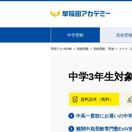
中学受験
高校受
早稲アカ HOME
高校受験
高校受験・茨城
コース・
海外生・帰国生向けサービス
東京
中学3年生対
資料請求（無料）
中高一貫校にお通いの中
難関中高受験専門塾Exi