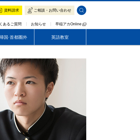
資料請求
ご相談・お問い合わせ
早稲アカOnline
くあるご質問
お知らせ
·帰国·首都圏外
英語教室
帰国生専門 LOGOS AKADEMEIA
茨城