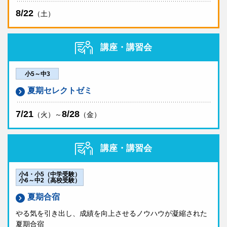
8/22
（土）
講座・講習会
小5～中3
夏期セレクトゼミ
7/21
8/28
（火）～
（金）
講座・講習会
小4・小5（中学受験）
小6～中2（高校受験）
夏期合宿
やる気を引き出し、成績を向上させるノウハウが凝縮された
夏期合宿