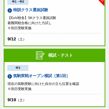
中1・中2
特訓クラス選抜試験
【ExiV校舎】SKクラス選抜試験
最難関校合格に向けた力試し
※別日受験実施
9/12
（土）
模試・テスト
中3
筑駒実戦オープン模試［第1回］
現在の筑駒受験に向けた自分の立ち位置を確認
※別日受験実施
9/19
（土）