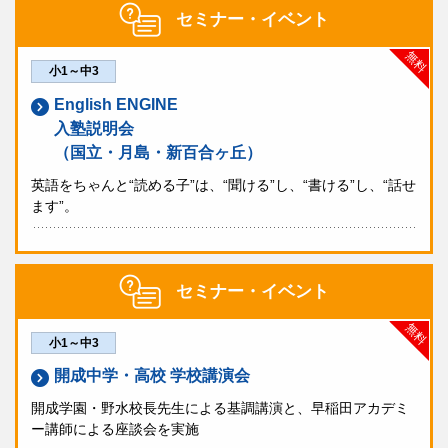
セミナー・イベント
無料
小1～中3
English ENGINE
入塾説明会
（国立・月島・新百合ヶ丘）
英語をちゃんと“読める子”は、“聞ける”し、“書ける”し、“話せ
ます”。
セミナー・イベント
無料
小1～中3
開成中学・高校 学校講演会
開成学園・野水校長先生による基調講演と、早稲田アカデミ
ー講師による座談会を実施