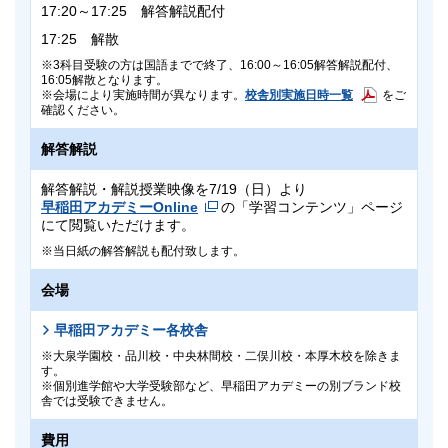
17:20～17:25 解答解説配付
17:25 解散
3科目受験の方は国語までで終了、16:00～16:05解答解説配付、
16:05解散となります。
校舎別実施日時一覧
会場により実施時間が異なります。
をご
確認ください。
解答解説
解答解説・解説授業映像を7/19（日）より
早稲田アカデミーOnline
の「学習コンテンツ」ページ
にて閲覧いただけます。
当日紙の解答解説も配付致します。
会場
早稲田アカデミー各校舎
大泉学園校・品川校・中央林間校・二俣川校・本厚木校を除きま
す。
個別進学館や大学受験部など、早稲田アカデミーの別ブランド校
舎では受験できません。
費用