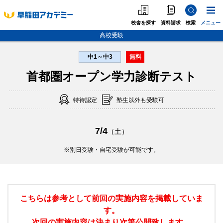
校舎を探す
資料請求
検索
メニュー
高校受験
中1～中3
無料
中学受験
首都圏オープン学力診断テスト
高校受験
特待認定
塾生以外も受験可
大学受験
個別指導
7/4
（土）
海外·帰国·首都圏外
別日受験・自宅受験が可能です。
英語教室
こちらは参考として前回の実施内容を掲載していま
す。
次回の実施内容は決まり次第公開致します。