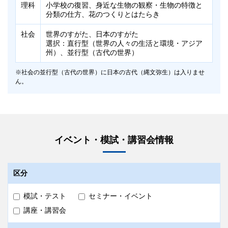
詳細は以下の「
出題範囲
」をご確認ください。
理科
小学校の復習、身近な生物の観察・生物の特徴と
詳細は以下の「
出題範囲
」をご確認ください。
分類の仕方、花のつくりとはたらき
タイムテーブル
タイムテーブル
社会
世界のすがた、日本のすがた
選択：直行型（世界の人々の生活と環境・アジア
中１・中2
実施日時・タイムテーブルは校舎によって異なります。詳
州）、並行型（古代の世界）
問題到着以降、7/4（土）14:30までの間で、ご都合の良い
細は
受験希望校舎
へお問い合わせください。
時間に取り組んでいただけます（Zoomによる試験監督は
ございません）。受験後、
早稲田アカデミーEAST
で解答
社会の並行型（古代の世界）に日本の古代（縄文弥生）は入りませ
解答解説
用紙をご提出いただきます。
ん。
なお、早稲田アカデミーEASTでの答案提出期限は
解答解説・解説授業映像を7/19（日）より
7/4（土）14:30となりますのでご注意ください。
科目
科目
内容
内容
早稲田アカデミーOnline
の「学習コンテンツ」ページ
中3
にて閲覧いただけます。
【5科目受験】
英語
英語
1年の復習、過去進行形、過去形のまとめ、未来の
1・2年の復習（不定詞の基本3用法、動名詞、接
9:00～9:10 志望校コード・受験登録用紙記入
文（will／be going to）、接続詞when,that、不定
続詞など）、受動態、接続詞that（be動詞＋形容
会場
イベント・模試・講習会情報
9:10～9:50 数学
詞（名詞的用法）
詞＋that～、動詞＋人など＋that～）
10:00～10:40 英語
早稲田アカデミー各校舎
10:50～11:30 国語
数学
数学
1年の復習、式の計算
1・2年の復習、式の展開と因数分解
11:40～12:10 社会
大泉学園校・品川校・中央林間校・二俣川校・本厚木校を除きま
区分
す。
12:20～12:50 理科
国語
国語
文学的文章（長文）、説明的文章、漢字・語句の
文学的文章（長文）、説明的文章、古文、漢字・
個別進学館や大学受験部など、早稲田アカデミーの別ブランド校
舎では受験できません。
知識
語句の知識
【3科目受験】
模試・テスト
セミナー・イベント
9:00～9:10 志望校コード・受験登録用紙記入
9:10～9:50 数学
費用
講座・講習会
理科
理科
1年の復習、物質が分かれる変化、物質のつくり
1・2年の復習
10:00～10:40 英語