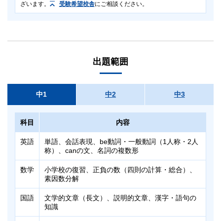
ざいます。
受験希望校舎
にご相談ください。
対象
対象
中1～中3
中1～中3
出題範囲
首都圏外にお住まいの早稲田アカデミー塾生
日程
テストの性質上、上記以外の方はご受験いただけませんのでご注
意ください。
事前受験：6/29（月）～7/3（金）
中1
中2
中3
日程
事後受験：7/6（月）～7/18（土）
原則、事前または当日受験でお申し込みください。事後受験は欠
7/4（土）
席者用として実施致します。
科目
内容
科目
科目
英語
単語、会話表現、be動詞・一般動詞（1人称・2人
称）、canの文、名詞の複数形
英語（40分・100点）
英語（40分・100点）
数学
小学校の復習、正負の数（四則の計算・総合）、
数学（40分・100点）
数学（40分・100点）
素因数分解
国語（40分・100点）
国語（40分・100点）
理科（30分・100点）
国語
文学的文章（長文）、説明的文章、漢字・語句の
理科（30分・100点）
知識
社会（30分・100点）
社会（30分・100点）