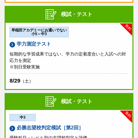
中3は、9月より開講の
私立実力錬成コース
の受講資格
締切後でも校舎に空席があればお申し込みいただける可能性がご
ざいます。
受験希望校舎
にご相談ください。
審査を兼ねます。ただし、
早稲田アカデミーEAST
で
解答用紙をご提出いただけなかった方は資格付与はご
模試・テスト
ざいません。なお、受講資格は9月入会の場合、有効
となります。
無料
早稲田アカデミーにお通いでない
ご不明な点がございましたら、塾生は
お通いの校舎
小5～中3
へ、早稲田アカデミーにお通いでない方は当日会場受
験または別日会場受験のいずれかでお申し込みくださ
学力測定テスト
い。
短期的な学習成果ではない、学力の定着度合いと入試への対
応力を測定
申込締切
※別日受験実施
お申し込み受付は終了致しました。
8/29
（土）
模試・テスト
無料
中3
必勝志望校判定模試［第2回］
受験科目・レベル別の志望校判定と評価