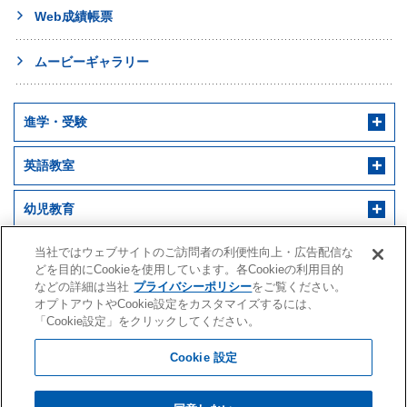
Web成績帳票
ムービーギャラリー
進学・受験
英語教室
幼児教育
早稲田アカデミー 個別進学館
English ENGINE
幼児教室サンキッズ
医学部予備校
当社ではウェブサイトのご訪問者の利便性向上・広告配信な
どを目的にCookieを使用しています。各Cookieの利用目的
などの詳細は当社
プライバシーポリシー
をご覧ください。
野田クルゼ
オプトアウトやCookie設定をカスタマイズするには、
「Cookie設定」をクリックしてください。
Cookie 設定
株式会社早稲田アカデミー
こちらは
「神奈川」
のページです。
水戸アカデミー