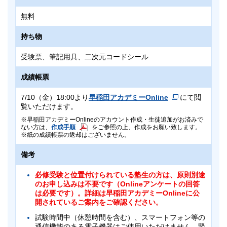
無料
持ち物
受験票、筆記用具、二次元コードシール
成績帳票
7/10（金）18:00より
早稲田アカデミーOnline
にて閲
覧いただけます。
早稲田アカデミーOnlineのアカウント作成・生徒追加がお済みで
ない方は、
作成手順
をご参照の上、作成をお願い致します。
紙の成績帳票の返却はございません。
備考
必修受験と位置付けられている塾生の方は、原則別途
のお申し込みは不要です（Onlineアンケートの回答
は必要です）。詳細は早稲田アカデミーOnlineに公
開されているご案内をご確認ください。
試験時間中（休憩時間を含む）、スマートフォン等の
通信機能のある電子機器はご使用いただけません。緊