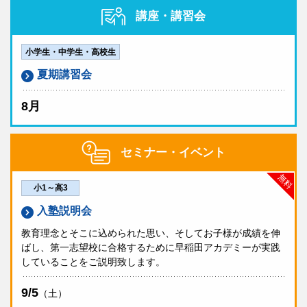
急でお子様へのご連絡が必要な場合は、試験会場まで
講座・講習会
筆記用具（問題等一式はご家庭への到着をお待ちくださ
ご連絡ください。
い。）
普段早稲田アカデミーにお通いでない方でカウンセリ
受験票はございません。
ングを希望される方には、成績帳票公開後に無料カウ
小学生・中学生・高校生
ンセリングを実施させていただきます。
夏期講習会
成績帳票
模試の結果と既定の通知表により、
神奈川県立最難関コース
の特待認定がございます。
7/10（金）18:00より
早稲田アカデミーOnline
にて閲
8月
特待の適用期間は夏期講習会から2027年2月までです。
覧いただけます。
事前受験・当日会場受験の方のみ特待認定があります。
早稲田アカデミーOnlineのアカウント作成・生徒追加がお済みで
中3は、9月より開講の
私立実力錬成コース
の受講資格
ない方は、
作成手順
をご参照の上、作成をお願い致します。
セミナー・イベント
紙の成績帳票の返却はありません。
審査を兼ねます。ただし、事後受験の方は資格付与は
ございません。なお、受講資格は9月入会の場合、有
無料
備考
効となります。
小1～高3
ご不明な点がございましたら、塾生は
お通いの校舎
必修受験と位置付けられている塾生の方は、原則別途
入塾説明会
へ、早稲田アカデミーにお通いでない方はカスタマー
のお申し込みは不要です（Onlineアンケートの回答
センター
0120-97-3737
までお問い合わせくださ
は必要です）。詳細は早稲田アカデミーOnlineに公
教育理念とそこに込められた思い、そしてお子様が成績を伸
い。
開されているご案内をご確認ください。
ばし、第一志望校に合格するために早稲田アカデミーが実践
していることをご説明致します。
上記に該当しない、首都圏外にお住まいの塾生の方
申込締切
で、自宅受験を希望する場合、所属校舎までお問い合
わせください。
9/5
お申し込み受付は終了致しました。
（土）