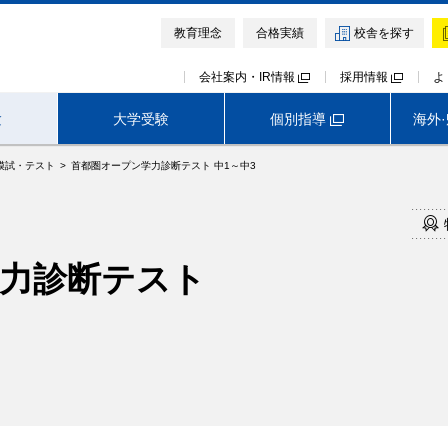
教育理念
合格実績
校舎を探す
会社案内・IR情報
採用情報
よ
個別指導
験
大学受験
海外
模試・テスト
首都圏オープン学力診断テスト 中1～中3
高校受験TOP
首都圏外生向けサービス
早稲田アカデミー オンライン校
神奈川
埼玉
千葉
力診断テスト
難関中高受験専門塾 ExiV