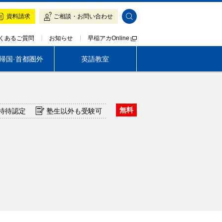
資料請求
ご相談・お問い合わせ
早稲アカOnline
くあるご質問
お知らせ
·帰国·首都圏外
英語教室
帰国生専門 LOGOS AKADEMEIA
無料
特待認定
塾生以外も受験可
茨城