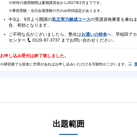
特待の適用期間は夏期講習会から2027年2月までです。
事前受験・当日会場受験の方のみ特待認定があります。
中3は、9月より開講の
私立実力錬成コース
の受講資格審査を兼ねま
合、有効となります。
ご不明な点がございましたら、塾生は
お通いの校舎
へ、早稲田アカ
センター
0120-97-3737
までお問い合わせください。
お申し込み受付は終了致しました。
締切後でも校舎に空席があればお申し込みいただける可能性がございます。
中1～中3
中1～中3
首都圏外にお住まいの早稲田アカデミー塾生
テストの性質上、上記以外の方はご受験いただけませんのでご注意ください。
事前受験：6/29（月）～7/3（金）
事後受験：7/6（月）～7/18（土）
7/4（土）
原則、事前または当日受験でお申し込みください。事後受験は欠席者用として実
出題範囲
英語（40分・100点）
英語（40分・100点）