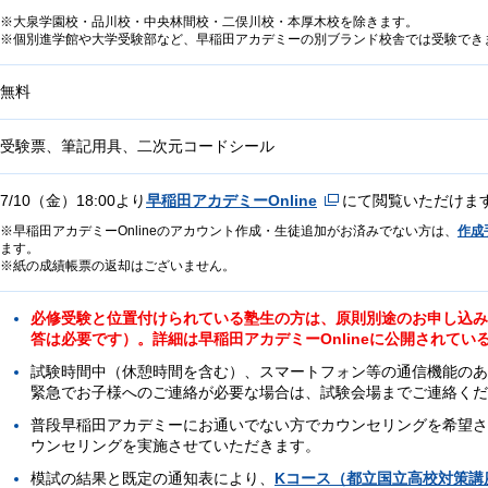
大泉学園校・品川校・中央林間校・二俣川校・本厚木校を除きます。
個別進学館や大学受験部など、早稲田アカデミーの別ブランド校舎では受験でき
無料
受験票、筆記用具、二次元コードシール
7/10（金）18:00より
早稲田アカデミーOnline
にて閲覧いただけま
早稲田アカデミーOnlineのアカウント作成・生徒追加がお済みでない方は、
作成
ます。
紙の成績帳票の返却はございません。
必修受験と位置付けられている塾生の方は、原則別途のお申し込みは
答は必要です）。詳細は早稲田アカデミーOnlineに公開されて
試験時間中（休憩時間を含む）、スマートフォン等の通信機能のあ
緊急でお子様へのご連絡が必要な場合は、試験会場までご連絡くだ
普段早稲田アカデミーにお通いでない方でカウンセリングを希望さ
ウンセリングを実施させていただきます。
模試の結果と既定の通知表により、
Kコース（都立国立高校対策講