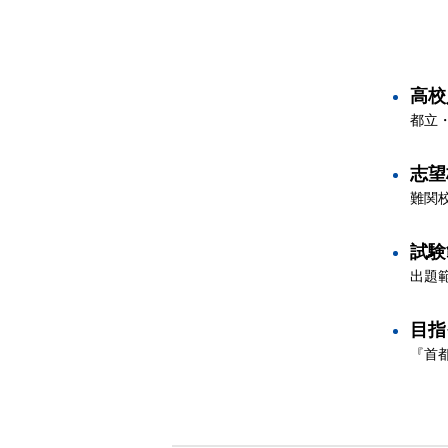
高校
都立
志望
難関
試験
出題
目指
『首