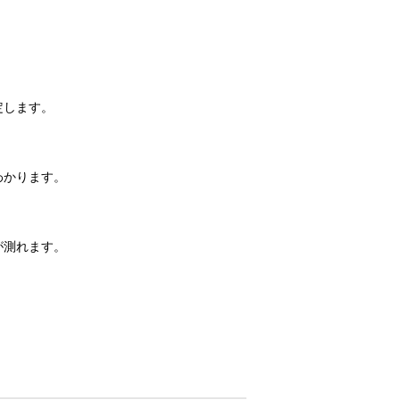
定します。
わかります。
が測れます。
！