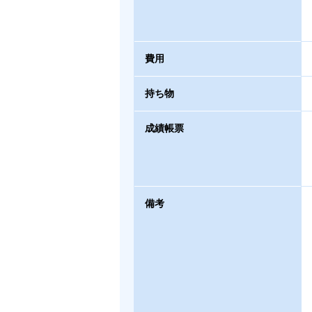
費用
持ち物
成績帳票
備考