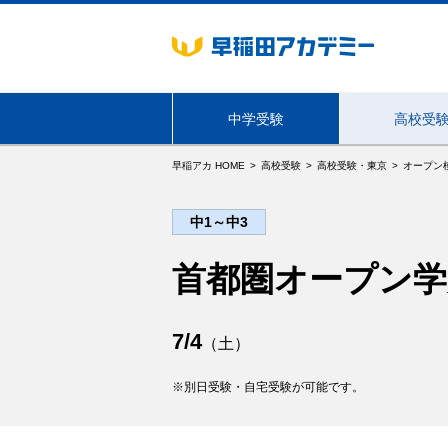
中学受験
高校受
早稲アカ HOME
高校受験
高校受験・東京
オープン
海外生・帰国生向けサービス
中1～中3
東京
首都圏オープン学
7/4
（土）
別日受験・自宅受験が可能です。