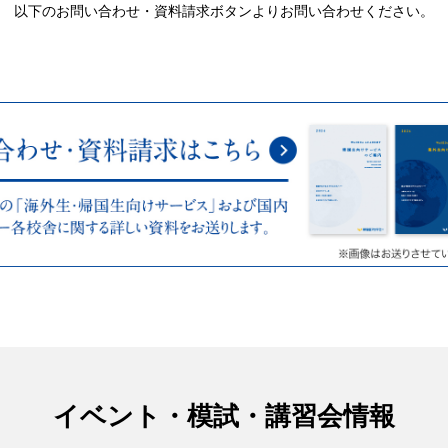
帰国生入試 出願ガイダン
以下のお問い合わせ・資料請求ボタンよりお問い合わせください。
入試直前対策講座（直前期
帰国生入試面接準備講座（
立教池袋中・学習院中等
LOGOS新入塾説明会（小
慶應義塾湘南藤沢高等部
帰国生入試面接準備講座（
小5）
3）
プレ夏期講習会（小6・中
慶應義塾湘南藤沢高等部
TOEFL®テスト対策講座
LOGOS 新入塾説明会（
TOEFL®テスト対策講座
LOGOS算国土曜特訓
志望校別対策通信講座プ
渋谷幕張高対策 通信講座
帰国生応援パック（慶應
帰国生入試対策 日本語
志望校別対策通信講座プ
イベント・模試・講習会情報