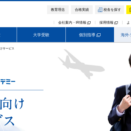
教育理念
合格実績
校舎を探す
会社案内・IR情報
採用情報
よ
個別指導
験
大学受験
海外
けサービス
中学受験TOP
高校受験TOP
大学受験TOP
首都圏外生向けサービス
早稲田アカデミー オンライン校
神奈川
埼玉
千葉
模試・テスト
模試・テスト
イベント・説明会
イベント・説明会
講座・講習会
講座・講習会
難関中高受験専門塾 ExiV
早稲田アカデミー・東進衛星予備校
医学部予備校 野田クルゼ
難関中高受験専門塾 ExiV