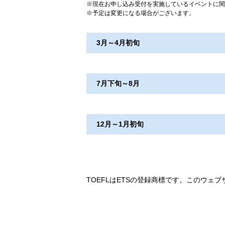
現在お申し込み受付を実施しているイベントに関
予定は変更になる場合がございます。
3月～4月初旬
LOGOSテスト（小5・小6）
7月下旬～8月
春期講習会
広尾学園中・広尾学園小石川中帰国
一時帰国してのご参加も可能です。
12月～1月初旬
聖光学院中［算英型］帰国生オープ
LOGOS 春期講習会
プレ冬期講習会（直前期帰国生 小6
帰国生対象 学校説明会・個別相談
帰国生Web入試報告会
冬期講習会
夏期講習会
TOEFLはETSの登録商標です。このウェ
一時帰国してのご参加も可能です。
一時帰国してのご参加も可能です。
LOGOS 冬期講習会
LOGOS 夏期講習会
正月特訓