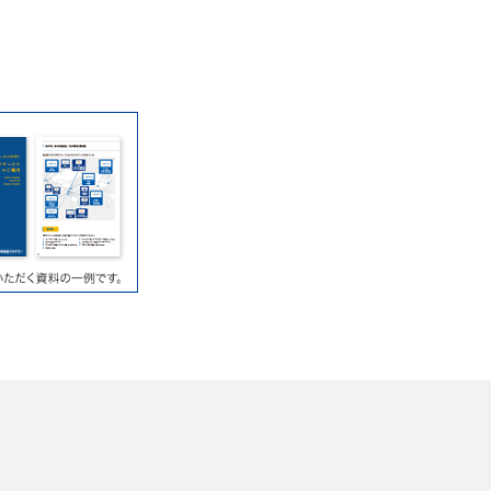
ス（小4～中3）
帰国生 小6・中3）
小6・中3）
科 帰国生入試直前対策演習（小6）
3～小5）
（帰国）入試対策説明会（中3）
小6・中3）
3）
（帰国）入試対策演習・説明会（中3）
（小4～小6）
小4・小5）
（小4～小6）
ラス（小6）
プラス（中3）
義塾湘南藤沢高・渋谷幕張高対策）
作文・面接講座
ラス