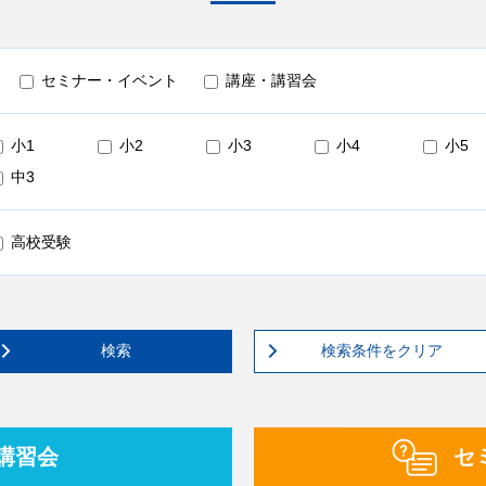
セミナー・イベント
講座・講習会
小1
小2
小3
小4
小5
中3
高校受験
検索
検索条件をクリア
講習会
セ