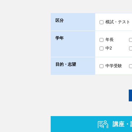
区分
模試・テスト
学年
年長
中2
目的・志望
中学受験
講座・