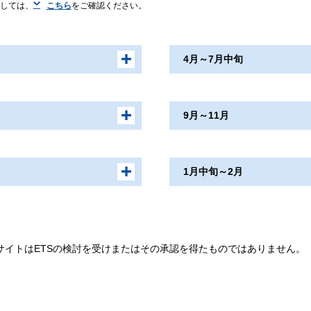
しては、
こちら
をご確認ください。
4月～7月中旬
NN志望校別コース［前期
9月～11月
必勝志望校別コース［前
選抜試験で合格基準を満たされ
生オープン模試（小6）
NN志望校別コース［後期
1月中旬～2月
必勝志望校別コース［後
LOGOS テスト（小5・小
ン模試 （小6）
選抜試験で合格基準を満たされ
慶應義塾湘南藤沢中等部 
）
NN志望校別コース［後期
会
渋谷幕張中帰国生オープ
必勝志望校別コース［後
LOGOS テスト（小5・小
洗足学園中帰国生オープ
ブサイトはETSの検討を受けまたはその承認を得たものではありません。
選抜試験で合格基準を満たされ
慶應義塾湘南藤沢中等部 
渋谷幕張中帰国生オープ
帰国生Web入試報告会
LOGOSテスト（小4・小
聖光学院中・海城中 帰国