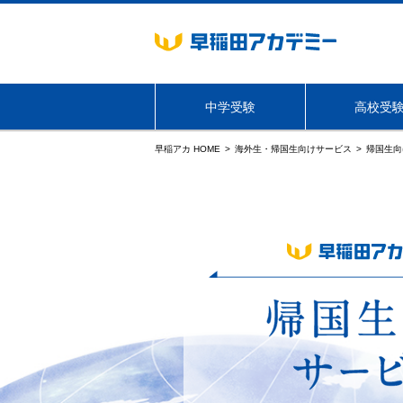
中学受験
高校受
早稲アカ HOME
海外生・帰国生向けサービス
帰国生向
海外生・帰国生向けサービス
東京
学年・コース
学年・コース
NN志望校別コース
必勝志望校別コース