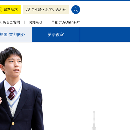
資料請求
ご相談・お問い合わせ
早稲アカOnline
くあるご質問
お知らせ
·帰国·首都圏外
英語教室
帰国生専門 LOGOS AKADEMEIA
茨城
早稲アカの魅力
早稲アカの魅力
入塾をご検討の方へ
入塾をご検討の方へ