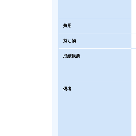
費用
持ち物
成績帳票
備考