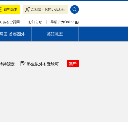
資料請求
ご相談・お問い合わせ
早稲アカOnline
くあるご質問
お知らせ
·帰国·首都圏外
英語教室
帰国生専門 LOGOS AKADEMEIA
無料
特待認定
塾生以外も受験可
茨城