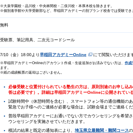
大泉学園校・品川校・中央林間校・二俣川校・本厚木校を除きます。
個別進学館や大学受験部など、早稲田アカデミーの別ブランド校舎では受験でき
無料
受験票、筆記用具、二次元コードシール
7/10（金）18:00より
早稲田アカデミーOnline
にて閲覧いただけま
早稲田アカデミーOnlineのアカウント作成・生徒追加がお済みでない方は、
作成
ます。
紙の成績帳票の返却はございません。
必修受験と位置付けられている塾生の方は、原則別途のお申し込みは
答は必要です）。詳細は早稲田アカデミーOnlineに公開されて
試験時間中（休憩時間を含む）、スマートフォン等の通信機能のあ
緊急でお子様へのご連絡が必要な場合は、試験会場までご連絡くだ
普段早稲田アカデミーにお通いでない方でカウンセリングを希望さ
ウンセリングを実施させていただきます。
模試の結果と既定の通知表により、
埼玉県立最難関・難関コース
の