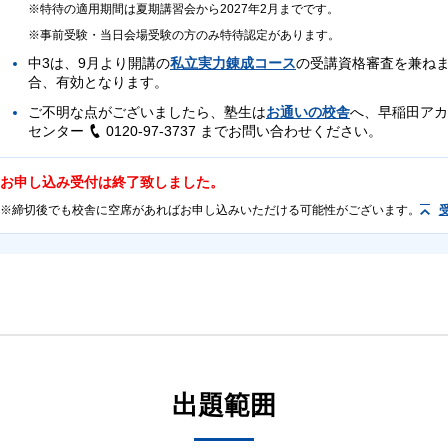
特待の適用期間は夏期講習会から2027年2月までです。
事前受験・当日会場受験の方のみ特待認定があります。
中3は、9月より開講の
私立実力錬成コース
の受講資格審査を兼ねま
合、有効となります。
ご不明な点がございましたら、塾生は
お通いの校舎
へ、早稲田アカ
センター
0120-97-3737
までお問い合わせください。
お申し込み受付は終了致しました。
締切後でも校舎に空席があればお申し込みいただける可能性がございます。
中1～中3
中1～中3
首都圏外にお住まいの早稲田アカデミー塾生
テストの性質上、上記以外の方はご受験いただけませんのでご注意ください。
事前受験：6/29（月）～7/3（金）
事後受験：7/6（月）～7/18（土）
7/4（土）
原則、事前または当日受験でお申し込みください。事後受験は欠席者用として実
出題範囲
英語（40分・100点）
英語（40分・100点）