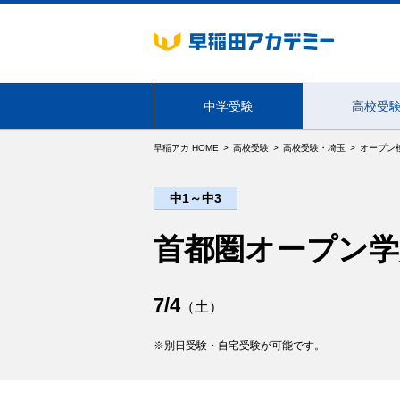
中学受験
高校受
早稲アカ HOME
高校受験
高校受験・埼玉
オープン
海外生・帰国生向けサービス
中1～中3
東京
首都圏オープン学
7/4
（土）
別日受験・自宅受験が可能です。