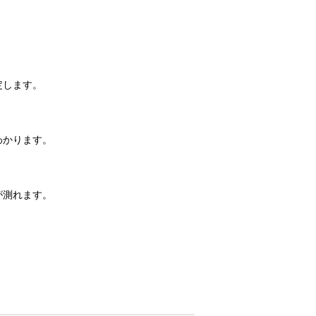
定します。
わかります。
が測れます。
！